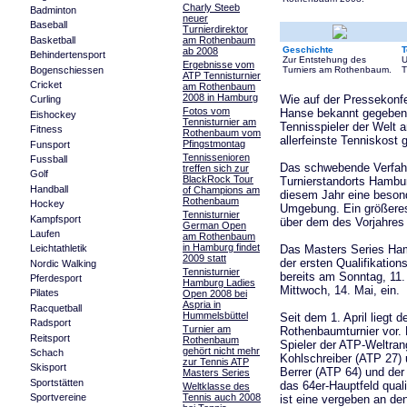
Charly Steeb
Badminton
neuer
Baseball
Turnierdirektor
Basketball
am Rothenbaum
Geschichte
T
ab 2008
Behindertensport
Zur Entstehung des
U
Ergebnisse vom
Bogenschiessen
Turniers am Rothenbaum.
T
ATP Tennisturnier
Cricket
am Rothenbaum
2008 in Hamburg
Wie auf der Pressekonf
Curling
Fotos vom
Hanse bekannt gegeben 
Eishockey
Tennisturnier am
Tennisspieler der Welt
Fitness
Rothenbaum vom
allerfeinste Tenniskost 
Pfingstmontag
Funsport
Tennissenioren
Fussball
Das schwebende Verfahr
treffen sich zur
Golf
BlackRock Tour
Turnierstandorts Hambur
Handball
of Champions am
diesem Jahr eine beson
Rothenbaum
Hockey
Umgebung. Ein größeres 
Tennisturnier
Kampfsport
über dem des Vorjahres l
German Open
Laufen
am Rothenbaum
in Hamburg findet
Das Masters Series Ham
Leichtathletik
2009 statt
der ersten Qualifikation
Nordic Walking
Tennisturnier
bereits am Sonntag, 11.
Pferdesport
Hamburg Ladies
Mittwoch, 14. Mai, ein.
Pilates
Open 2008 bei
Aspria in
Racquetball
Hummelsbüttel
Seit dem 1. April liegt d
Radsport
Turnier am
Rothenbaumturnier vor. D
Reitsport
Rothenbaum
Spieler der ATP-Weltran
gehört nicht mehr
Schach
Kohlschreiber (ATP 27)
zur Tennis ATP
Skisport
Berrer (ATP 64) und der
Masters Series
Sportstätten
das 64er-Hauptfeld quali
Weltklasse des
Tennis auch 2008
Sportvereine
ist eine vergeben an de