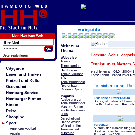
Mein Hamburg Web
Mehr zum
Thema:
Hamburg Web
>
Magazin
Jetzt registrieren!
Webguide
Tennis
Tennisturnier Masters 
Tennisturniere
Cityguide
Hamburger
erschienen am 04.04.2008 -
1
Tennis-Verband
Essen und Trinken
Tags:
Tennis
Tennisturnier
Ro
e.V.
Freizeit und Kultur
Tennisturnier am
Tennisturnier am Ro
Rothenbaum
Gesundheit
German Open
Hamburg-Service
Magazin
Ergebnisse Rothenbaum
Hamburger Firmen
Auslosung vom
Ständig aktualsierte Übersich
Tennisturnier der
Kinder
die Ergebnisse vom Rothenb
Masters Serien
am Rothenbaum
Reise
2008
Shopping
Barschel und
Daene wollen
Sport
Vorschau
Weltrekord im
Ausblick der Turnierleitung u
American Football
Tenniseinzel
Steeb auf das Tennisturnier 
aufstellen
Angeln
Rothenbaum 2008.