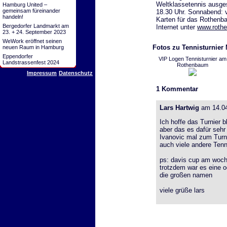
Weltklassetennis ausges
Hamburg United –
gemeinsam füreinander
18.30 Uhr. Sonnabend: v
handeln!
Karten für das Rothenba
Bergedorfer Landmarkt am
Internet unter
www.roth
23. + 24. September 2023
WeWork eröffnet seinen
Fotos zu Tennisturnier
neuen Raum in Hamburg
Eppendorfer
VIP Logen Tennisturnier am
Landstrassenfest 2024
Rothenbaum
Impressum
Datenschutz
1
Kommentar
Lars Hartwig
am 14.04
Ich hoffe das Turnier 
aber das es dafür sehr
Ivanovic mal zum Turni
auch viele andere Tenn
ps: davis cup am woch
trotzdem war es eine o
die großen namen
viele grüße lars