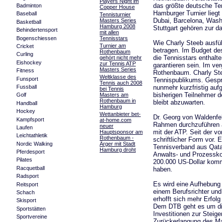
Players Night im
das größte deutsche Te
Badminton
Copper House
Hamburger Turnier liegt
Baseball
Tennisturnier
Dubai, Barcelona, Washi
Masters Series
Basketball
Hamburg 2008
Stuttgart gehören zur da
Behindertensport
mit allen
Bogenschiessen
Tennisstars
Wie Charly Steeb ausführ
Turnier am
Cricket
betragen. Im Budget de
Rothenbaum
Curling
die Tennisstars enthalt
gehört nicht mehr
Eishockey
zur Tennis ATP
garantieren sein. Im v
Masters Series
Fitness
Rothenbaum. Charly Ste
Weltklasse des
Funsport
Tennispublikums. Gespr
Tennis auch 2008
Fussball
nunmehr kurzfristig au
bei Tennis
bisherigen Teilnehmer d
Masters am
Golf
Rothenbaum in
bleibt abzuwarten.
Handball
Hamburg
Hockey
Wettanbieter bet-
Dr. Georg von Waldenfel
Kampfsport
at-home.com
Rahmen durchzuführen 
neuer
Laufen
mit der ATP. Seit der v
Hauptsponsor am
Leichtathletik
Rothenbaum -
schriftlicher Form vor
Nordic Walking
Ärger mit Stadt
Tennisverband aus Qatar
Hamburg droht
Pferdesport
Anwalts- und Prozessko
Pilates
200.000 US-Dollar komm
Racquetball
haben.
Radsport
Es wird eine Aufhebung 
Reitsport
einem Berufsrichter und
Schach
erhofft sich mehr Erfolg
Skisport
Dem DTB geht es um die
Sportstätten
Investitionen zur Steige
Sportvereine
Zurückerlangung des Ma