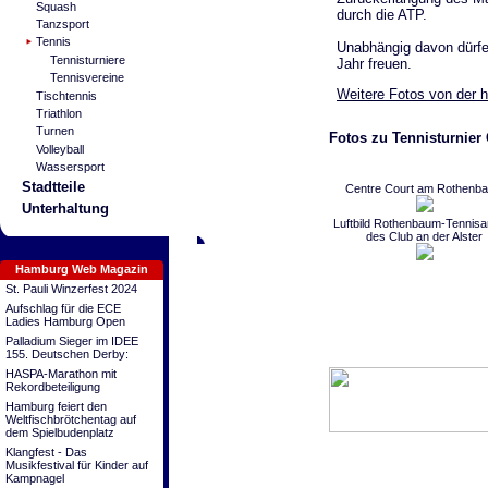
Squash
durch die ATP.
Tanzsport
Tennis
Unabhängig davon dürfe
Tennisturniere
Jahr freuen.
Tennisvereine
Weitere Fotos von der 
Tischtennis
Triathlon
Turnen
Fotos zu Tennisturnie
Volleyball
Wassersport
Stadtteile
Centre Court am Rothenb
Unterhaltung
Luftbild Rothenbaum-Tennisa
des Club an der Alster
Hamburg Web Magazin
St. Pauli Winzerfest 2024
Aufschlag für die ECE
Ladies Hamburg Open
Palladium Sieger im IDEE
155. Deutschen Derby:
HASPA-Marathon mit
Rekordbeteiligung
Hamburg feiert den
Weltfischbrötchentag auf
dem Spielbudenplatz
Klangfest - Das
Musikfestival für Kinder auf
Kampnagel