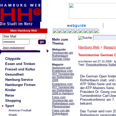
Mein Hamburg Web
Mehr zum
Thema:
Hamburg Web
>
Magazi
Jetzt registrieren!
Webguide
Tennisturnier am
Tennisturnier German 
Rothenbaum
Cityguide
German Open
erschienen am 07.10.2008 -
K
Essen und Trinken
Tags:
Pressekonferenz
Roth
Magazin
Auslosung und
Freizeit und Kultur
Ergebnisse vom
ATP Tennisturnier
Gesundheit
Die German Open finde
am Rothenbaum
Hamburg-Service
Rothenbaum statt, und
2009
ATP 500er-Serie und n
Ergebnisse vom
Hamburger Firmen
ATP Tennisturnier
der ATP-Masters-Serie.
Kinder
am Rothenbaum
Präsident Dr. Georg vo
2008 in Hamburg
Reise
Turnierdirektor Carl-Uwe
Fotos vom
Pressekonferenz am 7.
Shopping
Tennisturnier am
bekannt.
Rothenbaum vom
Sport
Pfingstmontag
Fotos von der
American Football
Das Turnier wird vom 20
Rothenbaum
Angeln
Rothenbaum veranstaltet