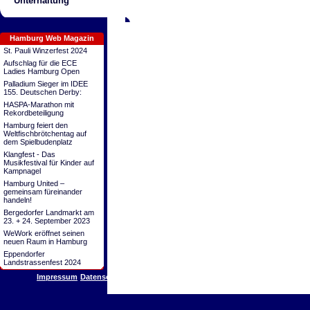
Unterhaltung
Hamburg Web Magazin
St. Pauli Winzerfest 2024
Aufschlag für die ECE
Ladies Hamburg Open
Palladium Sieger im IDEE
155. Deutschen Derby:
HASPA-Marathon mit
Rekordbeteiligung
Hamburg feiert den
Weltfischbrötchentag auf
dem Spielbudenplatz
Klangfest - Das
Musikfestival für Kinder auf
Kampnagel
Hamburg United –
gemeinsam füreinander
handeln!
Bergedorfer Landmarkt am
23. + 24. September 2023
WeWork eröffnet seinen
neuen Raum in Hamburg
Eppendorfer
Landstrassenfest 2024
Impressum
Datenschutz