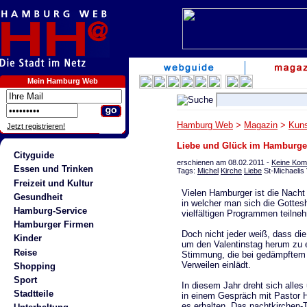
Mein Hamburg Web
Hamburg Web
>
Magazin
>
Kuns
Jetzt registrieren!
Liebe und Glück im Hamburge
Cityguide
erschienen am 08.02.2011 -
Keine Kom
Essen und Trinken
Tags:
Michel
Kirche
Liebe
St-Michaelis 
Freizeit und Kultur
Vielen Hamburger ist die Nacht d
Gesundheit
in welcher man sich die Gotte
Hamburg-Service
vielfältigen Programmen teiln
Hamburger Firmen
Doch nicht jeder weiß, dass di
Kinder
um den Valentinstag herum zu e
Reise
Stimmung, die bei gedämpftem 
Verweilen einlädt.
Shopping
Sport
In diesem Jahr dreht sich alle
Stadtteile
in einem Gespräch mit Pastor H
es erhalten. Das nachtkirchen-