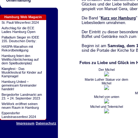
Unterhaltung
Glückes und der Liebe teilhaben
gespielt von Manuel Gera, über 
Hamburg Web Magazin
Die Band "
Kurz vor Hamburg
"
Liebesliedern umrahmen.
St. Pauli Winzerfest 2024
Aufschlag für die ECE
Der Eintritt zu dieser besonder
Ladies Hamburg Open
Büffet und Getränke noch zum lä
Palladium Sieger im IDEE
155. Deutschen Derby:
Beginn ist am
Samstag, dem 1
HASPA-Marathon mit
sind die Portale der Kirche für
Rekordbeteiligung
Hamburg feiert den
Weltfischbrötchentag auf
Fotos zu Liebe und Glück im 
dem Spielbudenplatz
Klangfest - Das
Der Michel
Musikfestival für Kinder auf
Kampnagel
Martin Luther Statue vor dem
Hamburg United –
Michel
gemeinsam füreinander
handeln!
M
Bergedorfer Landmarkt am
Michel von unten
23. + 24. September 2023
WeWork eröffnet seinen
Michel und Telemichel
neuen Raum in Hamburg
Eppendorfer
Landstrassenfest 2024
Impressum
Datenschutz