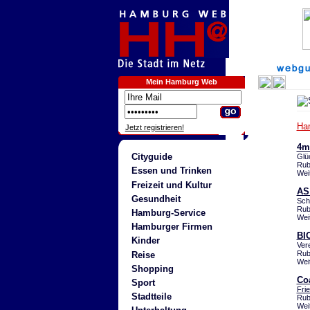
Mein Hamburg Web
Ha
Jetzt registrieren!
4m 
Cityguide
Glü
Rub
Essen und Trinken
Wei
Freizeit und Kultur
AS
Gesundheit
Sch
Rub
Hamburg-Service
Wei
Hamburger Firmen
BI
Kinder
Ver
Rub
Reise
Wei
Shopping
Co
Sport
Fri
Stadtteile
Rub
Wei