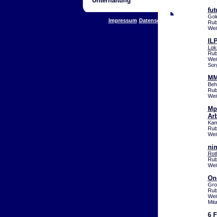
Unterhaltung
fu
Gol
Impressum
Datenschutz
Rub
Wei
ILP
Lok
Rub
Wei
Sor
MM
Beh
Rub
Wei
Mp
Ar
Kam
Rub
Wei
nim
Rot
Rub
Wei
On
Gro
Rub
Wei
Mit
6 