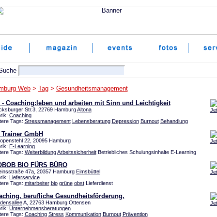
mburg Web
>
Tag
>
Gesundheitsmanagement
- Coaching:leben und arbeiten mit Sinn und Leichtigkeit
cksburger Str.3, 22769 Hamburg
Altona
Je
rik:
Coaching
tere Tags:
Stressmanagement
Lebensberatung
Depression
Burnout
Behandlung
 Trainer GmbH
openstehl 22, 20095 Hamburg
Je
rik:
E-Learning
tere Tags:
Weiterbildung
Arbeitssicherheit
Betriebliches Schulungsinhalte E-Learning
OBOB BIO FÜRS BÜRO
einsstraße 47a, 20357 Hamburg
Eimsbüttel
Je
rik:
Lieferservice
tere Tags:
mitarbeiter
bio
grüne
obst
Lieferdienst
aching, berufliche Gesundheitsförderung,
edensallee
A, 22763 Hamburg Ottensen
Je
rik:
Unternehmensberatungen
tere Tags:
Coaching
Stress
Kommunikation
Burnout
Prävention