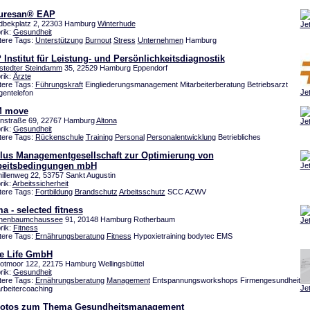
turesan® EAP
dbekplatz 2, 22303 Hamburg
Winterhude
Je
rik:
Gesundheit
tere Tags:
Unterstützung
Burnout
Stress
Unternehmen
Hamburg
 Institut für Leistung- und Persönlichkeitsdiagnostik
stedter Steindamm
35, 22529 Hamburg Eppendorf
rik:
Ärzte
tere Tags:
Führungskraft
Eingliederungsmanagement Mitarbeiterberatung Betriebsarzt
Je
gentelefon
 move
nstraße 69, 22767 Hamburg
Altona
Je
rik:
Gesundheit
tere Tags:
Rückenschule
Training
Personal
Personalentwicklung
Betriebliches
lus Managementgesellschaft zur Optimierung von
beitsbedingungen mbH
Je
illenweg 22, 53757 Sankt Augustin
rik:
Arbeitssicherheit
tere Tags:
Fortbildung
Brandschutz
Arbeitsschutz
SCC AZWV
a - selected fitness
henbaumchaussee
91, 20148 Hamburg Rotherbaum
Je
rik:
Fitness
tere Tags:
Ernährungsberatung
Fitness
Hypoxietraining bodytec EMS
e Life GmbH
otmoor 122, 22175 Hamburg Wellingsbüttel
rik:
Gesundheit
tere Tags:
Ernährungsberatung
Management
Entspannungsworkshops Firmengesundheit
Je
arbeitercoaching
Fotos zum Thema Gesundheitsmanagement