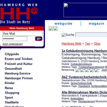
Mein Hamburg Web
Hamburg Web
>
Tag
>
Glas
Jetzt registrieren!
1a Gebäudereinigung Hamburg 
Cityguide
Endreinigung, Büroreinigung, Te
Gebäudereinigung Hamburg / Rei
Essen und Trinken
Haferblöcken 3, 22119 Hamburg Jenfel
Freizeit und Kultur
Rubrik:
Gebäudereinigung
Weitere Tags:
Treppenhausreinigung
B
Gesundheit
Bewertung:
Jetz
Hamburg-Service
AbZ Systemsicherheitstechni
Hamburger Firmen
Swebenbrunnen 25e, 22159 Hamburg
Kinder
Rubrik:
Sicherheitstechnik
Weitere Tags:
Handwerk
Schlüsseldien
Reise
Alte Bilderrahmen Martin Dick
Shopping
Warnstedtstr.8, Fabrikgebäude 1.Etage
Sport
Rubrik:
Antiquitäten
Weitere Tags:
Restaurierung
Museumsgl
Stadtteile