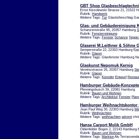
GBT Shop Glasbeschlagtechni
Ernst Kissolewski Strasse 21, 21522 H
Rubrik:
Handwerk
Weitere Tags:
Tür
Glastürbeschlag Gan
Glas- und Gebäudereinigung 
Schanzenstraße 95, 20357 Hamburg
S
Rubrik:
Fensterreinigung
Weitere Tags:
Fenster
Schanze
Teppic
Glaserei M.Leithner & Söhne
Semperstraße 22, 22303 Hamburg Epp
Rubrik:
Glaser
Weitere Tags: Glasfenster Hamburg N
Glaskunst Nepomuk Kernig
Vereinsstrasse 26, 20357 Hamburg
St
Rubrik:
Glaser
Weitere Tags:
Künstler
Entwurf
Restaur
Hamburger Gebäude-Konzepte 
Pfenningsbusch 39, 22081 Hamburg
Rubrik:
Bauen und Wohnen
Weitere Tags:
Architektur
Fenster
Plan
Hamburger Weihnachtskontor
Jean Paul Weg 30, 22303 Hamburg
Wi
Rubrik:
Weihnachten
Weitere Tags:
weihnachten
advent
chri
Hanse Carport Molik GmbH
Oldenfelder Bogen 2, 22143 Hamburg R
Rubrik:
Bauen und Wohnen
Weitere Tags:
Markise
Alu Terrassend