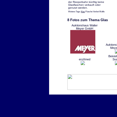
der Reeperbahn künftig keine
Glasflaschen verkauft oder
genutzt werden.
Weitere Tags:
Kiez
Flasche Verbot Waffe
8 Fotos zum Thema Glas
Auktionshaus Walter
Meyer GmbH
Auktions
Mey
Beistel
eroXmed
Sv