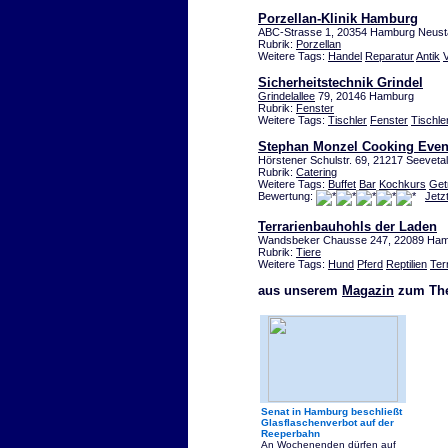
Porzellan-Klinik Hamburg
ABC-Strasse 1, 20354 Hamburg Neust
Rubrik:
Porzellan
Weitere Tags:
Handel
Reparatur
Antik
Sicherheitstechnik Grindel
Grindelallee
79, 20146 Hamburg
Rubrik:
Fenster
Weitere Tags:
Tischler
Fenster
Tischle
Stephan Monzel Cooking Even
Hörstener Schulstr. 69, 21217 Seevetal
Rubrik:
Catering
Weitere Tags:
Buffet
Bar
Kochkurs
Get
Bewertung:
Jetz
Terrarienbauhohls der Laden
Wandsbeker Chausse 247, 22089 Ha
Rubrik:
Tiere
Weitere Tags:
Hund
Pferd
Reptilien
Ter
aus unserem
Magazin
zum Th
Senat in Hamburg beschließt
Glasflaschenverbot auf der
Reeperbahn
An Wochenenden dürfen auf