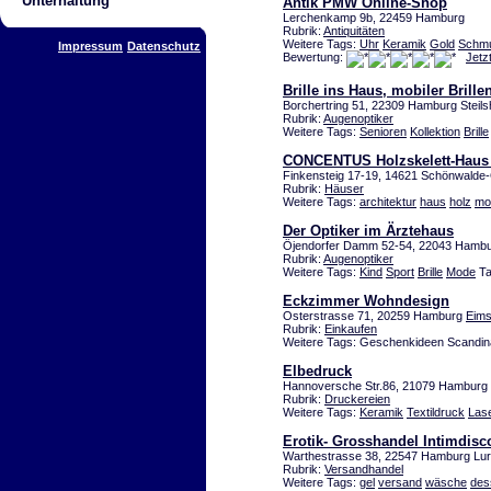
Unterhaltung
Antik PMW Online-Shop
Lerchenkamp 9b, 22459 Hamburg
Rubrik:
Antiquitäten
Weitere Tags:
Uhr
Keramik
Gold
Schm
Impressum
Datenschutz
Bewertung:
Jetz
Brille ins Haus, mobiler Brille
Borchertring 51, 22309 Hamburg Steil
Rubrik:
Augenoptiker
Weitere Tags:
Senioren
Kollektion
Brille
CONCENTUS Holzskelett-Hau
Finkensteig 17-19, 14621 Schönwalde-
Rubrik:
Häuser
Weitere Tags:
architektur
haus
holz
mo
Der Optiker im Ärztehaus
Öjendorfer Damm 52-54, 22043 Hambu
Rubrik:
Augenoptiker
Weitere Tags:
Kind
Sport
Brille
Mode
Ta
Eckzimmer Wohndesign
Osterstrasse 71, 20259 Hamburg
Eims
Rubrik:
Einkaufen
Weitere Tags: Geschenkideen Scandina
Elbedruck
Hannoversche Str.86, 21079 Hamburg
Rubrik:
Druckereien
Weitere Tags:
Keramik
Textildruck
Las
Erotik- Grosshandel Intimdisc
Warthestrasse 38, 22547 Hamburg Lu
Rubrik:
Versandhandel
Weitere Tags:
gel
versand
wäsche
des