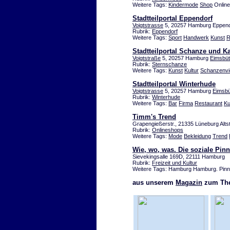
Weitere Tags:
Kindermode
Shop
Onlin
Stadtteilportal Eppendorf
Voigtstrasse
5, 20257 Hamburg Eppend
Rubrik:
Eppendorf
Weitere Tags:
Sport
Handwerk
Kunst
R
Stadtteilportal Schanze und Ka
Voigtstraße
5, 20257 Hamburg
Eimsbüt
Rubrik:
Sternschanze
Weitere Tags:
Kunst
Kultur
Schanzenvie
Stadtteilportal Winterhude
Voigtstrasse
5, 20257 Hamburg
Eimsbü
Rubrik:
Winterhude
Weitere Tags:
Bar
Firma
Restaurant
Ku
Timm's Trend
Grapengießerstr., 21335 Lüneburg Alts
Rubrik:
Onlineshops
Weitere Tags:
Mode
Bekleidung
Trend
Wie, wo, was. Die soziale Pi
Sievekingsalle 169D, 22111 Hamburg
Rubrik:
Freizeit und Kultur
Weitere Tags: Hamburg Hamburg. Pin
aus unserem
Magazin
zum Th