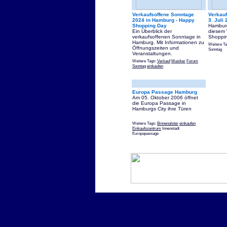
Verkaufsoffene Sonntage
Verkau
2024 in Hamburg - Happy
3. Juli
Shopping Day
Hamburg
Ein Überblick der
diesem
verkaufsoffenen Sonntage in
Shoppin
Hamburg. Mit Informationen zu
Weitere T
Öffnungszeiten und
Sonntag
Veranstaltungen.
Weitere Tags:
Verkauf
Musiker
Forum
Sonntag
einkaufen
Europa Passage Hamburg
Am 05. Oktober 2006 öffnet
die Europa Passage in
Hamburgs City ihre Türen
Weitere Tags:
Binnenalster
einkaufen
Einkaufszentrum
Innenstadt
Europapassage