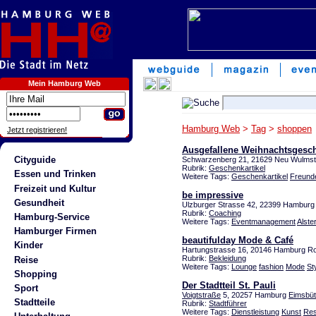
Mein Hamburg Web
Hamburg Web
>
Tag
>
shoppen
Jetzt registrieren!
Ausgefallene Weihnachtsgesch
Cityguide
Schwarzenberg 21, 21629 Neu Wulmst
Rubrik:
Geschenkartikel
Essen und Trinken
Weitere Tags:
Geschenkartikel
Freund
Freizeit und Kultur
be impressive
Gesundheit
Ulzburger Strasse 42, 22399 Hamburg
Rubrik:
Coaching
Hamburg-Service
Weitere Tags:
Eventmanagement
Alster
Hamburger Firmen
beautifulday Mode & Café
Kinder
Hartungstrasse 16, 20146 Hamburg R
Rubrik:
Bekleidung
Reise
Weitere Tags:
Lounge
fashion
Mode
St
Shopping
Der Stadtteil St. Pauli
Sport
Voigtstraße
5, 20257 Hamburg
Eimsbüt
Stadtteile
Rubrik:
Stadtführer
Weitere Tags:
Dienstleistung
Kunst
Res