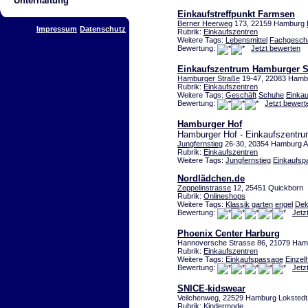
Unterhaltung
Einkaufstreffpunkt Farmsen
Berner Heerweg
173, 22159 Hamburg
Impressum
Datenschutz
Rubrik:
Einkaufszentren
Weitere Tags:
Lebensmittel
Fachgeschä
Bewertung:
Jetzt bewerten
Einkaufszentrum Hamburger S
Hamburger Straße
19-47, 22083 Hamb
Rubrik:
Einkaufszentren
Weitere Tags:
Geschäft
Schuhe
Einka
Bewertung:
Jetzt bewert
Hamburger Hof
Hamburger Hof - Einkaufszentr
Jungfernstieg
26-30, 20354 Hamburg Al
Rubrik:
Einkaufszentren
Weitere Tags:
Jungfernstieg
Einkaufsp
Nordlädchen.de
Zeppelinstrasse
12, 25451 Quickborn
Rubrik:
Onlineshops
Weitere Tags:
Klassik
garten
engel
Dek
Bewertung:
Jetz
Phoenix Center Harburg
Hannoversche Strasse 86, 21079 Ha
Rubrik:
Einkaufszentren
Weitere Tags:
Einkaufspassage
Einzel
Bewertung:
Jetz
SNICE-kidswear
Veilchenweg, 22529 Hamburg Lokstedt
Rubrik:
Kindermode