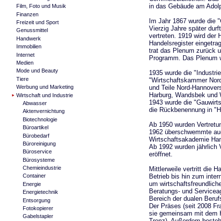
in das Gebäude am Adolp
Film, Foto und Musik
Finanzen
Im Jahr 1867 wurde die
Freizeit und Sport
Vierzig Jahre später durf
Genussmittel
vertreten. 1919 wird der
Handwerk
Handelsregister eingetra
Immobilien
trat das Plenum zurück 
Internet
Programm. Das Plenum wu
Medien
Mode und Beauty
1935 wurde die "Industr
Tiere
"Wirtschaftskammer Nord
und Teile Nord-Hannover
Werbung und Marketing
Harburg, Wandsbek und 
Wirtschaft und Industrie
1943 wurde die "Gauwirt
Abwasser
die Rückbenennung in "
Aktenvernichtung
Biotechnologie
Ab 1950 wurden Vertretun
Büroartikel
1962 überschwemmte auc
Bürobedarf
Wirtschaftsakademie Ham
Büroreinigung
Ab 1992 wurden jährlich V
Büroservice
eröffnet.
Bürosysteme
Chemieindustrie
Mittlerweile vertritt di
Betrieb bis hin zum inter
Container
um wirtschaftsfreundlic
Energie
Beratungs- und Serviceag
Energietechnik
Bereich der dualen Beruf
Entsorgung
Der Präses (seit 2008 Fr
Fotokopierer
sie gemeinsam mit dem H
Gabelstapler
Trenz). Außerdem besteh