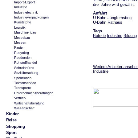
Import-Export
drei Jahre wird gewählt.
Industrie
Industrietechnik
Anfahrt
U-Bahn Jungfernstieg
Industrieverpackungen
U-Bahn Rathaus
Kunststoffe
Logistik
Tags
Maschinenbau
Betrieb
Industrie
Bildung
Messebau
Messen
Papier
Recycling
Reedereien
Rohstoffhandel
Weitere Anbieter ansehen
Schreibbüros
Industrie
Sozialforschung
Speditionen
Telefonservice
Transporte
Unternehmensberatungen
Vertrieb
Wirtschaftsberatung
Wissenschaft
Kinder
Reise
Shopping
Sport