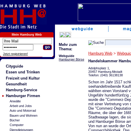
Mein Hamburg Web
Mehr zum
Thema:
Hamburg Web
>
Webgui
Jetzt registrieren!
Webguide
Hamburger Börse
Handelskammer Hambu
Cityguide
Adolphsplatz 1,
20457 Hamburg Altstadt
Essen und Trinken
Telefon: (040) 36138138
Freizeit und Kultur
Schon im Jahr 1517 schl
Gesundheit
seehandeltreibende Kau
Hamburg-Service
wählten einen Vorstand v
Ungefähr hundertfünfzig 
Hamburger Firmen
wurde die "Commerz-Depu
Anwälte
mit einer Vertretung von 
Arbeit und Jobs
Die "Commerz-Deputation
Auto und Motorrad
Räume, die über der 166
Bauen und Wohnen
Stadtwaage lagen, die s
Bücher
und Hamburger Börse am 
Computer
Von nun an wurde der Ort
Commerzbibliothek. Das 
Dienstleistungen