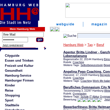
Mein Hamburg Web
Hamburg Web
>
Tag
>
Beruf
Jetzt registrieren!
Agentur Britta Lindner - Ganzh
Cityguide
Lebensplanung
Bogenstraße 22, 20144 Hamburg
Eimsb
Essen und Trinken
Rubrik:
Coaching
Weitere Tags:
Selbstbewusstsein
Bewe
Freizeit und Kultur
Gesundheit
Angelina Pego Coaching. Cons
Hassestr. 17, 21029 Hamburg
Bergedo
Hamburg-Service
Rubrik:
Coaching
Hamburger Firmen
Weitere Tags:
Coaching
Work-life-bala
Kinder
Berufliches Gymnasium City 
Reise
Tessenowweg 3, 22297 Hamburg
Wint
Rubrik:
Gymnasien
Shopping
Weitere Tags:
Schule
IT
Abitur
Gymnas
Bewertung:
Jetz
Sport
Stadtteile
Bewerberfitness Britta Heitma