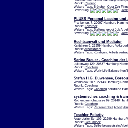
Rubrik:
Catering
Weitere Tags:
Brötchen
Obst
Zeit
Fing
Bewertung:
Jetz
PLUSS Personal Leasing und
Frankenstr. 7, 20097 Hamburg Hamme
Rubrik:
Zeitarbeit
Weitere Tags:
Stellenangebot
Job
Arbe
Bewertung:
Jetz
Rechtsanwalt und Mediator
Kattjahren 6, 22359 Hamburg Volksdorf
Rubrik:
Arbeitsrecht
Weitere Tags:
Kündigung
Arbeitsvertra
Sarina Breuer - Coaching der
Luisenweg 129, 20537 Hamburg Ham
Rubrik:
Coaching
Weitere Tags:
Work-Life-Balance
Konfli
Stefan H.G. Duwensee, Boreout
Wehlbrook 20 e, 22143 Hamburg Rahls
Rubrik:
Coaching
Weitere Tags:
Coaching
berufliche Ham
systemisches coaching & trai
Rothenbaumchaussee
99, 20148 Ham
Rubrik:
Coaching
Weitere Tags:
Persönlichkeit
Arbeit
Ver
Teschler Polarity
Alsterdorfer Str. 109, 22299 Hamburg
W
Rubrik:
Gesundheit
Weitere Tags:
Selbstbewusstsein
Arbei