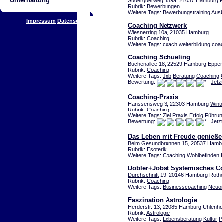
Unterhaltung
Süderquerweg 159a, 21037 Hamburg K
Rubrik:
Bewerbungen
Weitere Tags:
Bewerbungstraining
Ausb
Impressum
Datenschutz
Coaching Netzwerk
Wiesnerring 10a, 21035 Hamburg
Rubrik:
Coaching
Weitere Tags:
coach
weiterbildung
coa
Coaching Schueling
Buchenallee 18, 22529 Hamburg Eppen
Rubrik:
Coaching
Weitere Tags:
Job
Beratung
Coaching
Bewertung:
Jetz
Coaching-Praxis
Hanssensweg 3, 22303 Hamburg
Wint
Rubrik:
Coaching
Weitere Tags:
Ziel
Praxis
Erfolg
Führun
Bewertung:
Jetz
Das Leben mit Freude genieß
Beim Gesundbrunnen 15, 20537 Hambu
Rubrik:
Esoterik
Weitere Tags:
Coaching
Wohlbefinden
Dobler+Jobst Systemisches C
Durchschnitt
19, 20146 Hamburg Roth
Rubrik:
Coaching
Weitere Tags:
Businesscoaching
Neuor
Faszination Astrologie
Herderstr. 13, 22085 Hamburg Uhlenho
Rubrik:
Astrologie
Weitere Tags:
Lebensberatung
Kultur
P