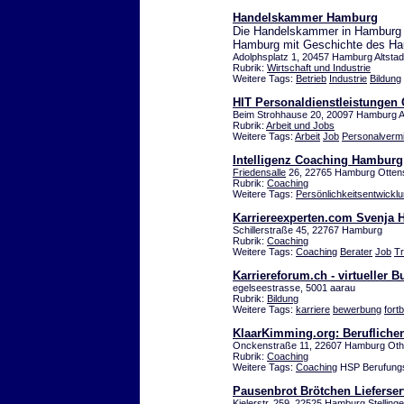
Handelskammer Hamburg
Die Handelskammer in Hamburg - 
Hamburg mit Geschichte des H
Adolphsplatz 1, 20457 Hamburg Altstad
Rubrik:
Wirtschaft und Industrie
Weitere Tags:
Betrieb
Industrie
Bildung
HIT Personaldienstleistunge
Beim Strohhause 20, 20097 Hamburg Al
Rubrik:
Arbeit und Jobs
Weitere Tags:
Arbeit
Job
Personalvermi
Intelligenz Coaching Hamburg
Friedensalle
26, 22765 Hamburg Otten
Rubrik:
Coaching
Weitere Tags:
Persönlichkeitsentwickl
Karriereexperten.com Svenja
Schillerstraße 45, 22767 Hamburg
Rubrik:
Coaching
Weitere Tags:
Coaching
Berater
Job
Tr
Karriereforum.ch - virtueller B
egelseestrasse, 5001 aarau
Rubrik:
Bildung
Weitere Tags:
karriere
bewerbung
fort
KlaarKimming.org: Beruflichen
Onckenstraße 11, 22607 Hamburg Ot
Rubrik:
Coaching
Weitere Tags:
Coaching
HSP Berufung
Pausenbrot Brötchen Lieferser
Kielerstr. 259, 22525 Hamburg Stelling