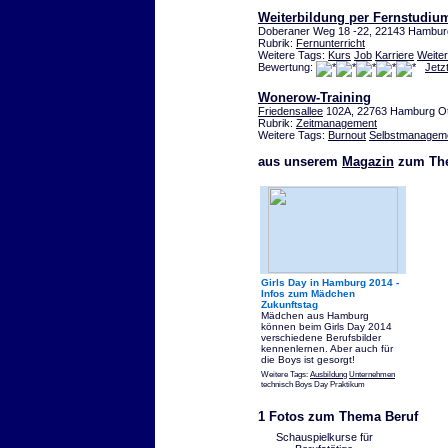
Weiterbildung per Fernstudiu
Doberaner Weg 18 -22, 22143 Hamburg
Rubrik:
Fernunterricht
Weitere Tags:
Kurs
Job
Karriere
Weiter
Bewertung:
Jetz
Wonerow-Training
Friedensallee
102A, 22763 Hamburg O
Rubrik:
Zeitmanagement
Weitere Tags:
Burnout
Selbstmanagem
aus unserem
Magazin
zum The
Girls Day in Hamburg 2014 -
Infos zum Mädchen
Zukunftstag
Mädchen aus Hamburg
können beim Girls Day 2014
verschiedene Berufsbilder
kennenlernen. Aber auch für
die Boys ist gesorgt!
Weitere Tags:
Ausbildung
Unternehmen
technisch Boys Day Praktikum
1 Fotos zum Thema Beruf
Schauspielkurse für