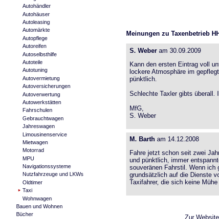
Autohändler
Autohäuser
Autoleasing
Automärkte
Meinungen zu Taxenbetrieb H
Autopflege
Autoreifen
S. Weber
am 30.09.2009
Autoselbsthilfe
Autoteile
Kann den ersten Eintrag voll un
Autotuning
lockere Atmosphäre im gepfleg
Autovermietung
pünktlich.
Autoversicherungen
Schlechte Taxler gibts überall. 
Autoverwertung
Autowerkstätten
MfG,
Fahrschulen
S. Weber
Gebrauchtwagen
Jahreswagen
Limousinenservice
M. Barth
am 14.12.2008
Mietwagen
Motorrad
Fahre jetzt schon seit zwei Ja
MPU
und pünktlich, immer entspann
Navigationssysteme
souveränen Fahrstil. Wenn ich 
grundsätzlich auf die Dienste 
Nutzfahrzeuge und LKWs
Taxifahrer, die sich keine Mühe
Oldtimer
Taxi
Wohnwagen
Bauen und Wohnen
Bücher
Zur Websit