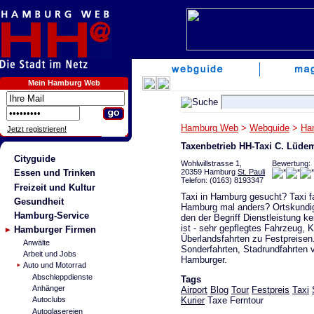
Mein Hamburg Web
Hamburg Web
>
Webguide
>
Ha
Jetzt registrieren!
Taxenbetrieb HH-Taxi C. Lüde
Cityguide
Wohlwillstrasse 1,
Bewertung:
20359 Hamburg
St. Pauli
Essen und Trinken
Telefon: (0163) 8193347
Freizeit und Kultur
Taxi in Hamburg gesucht? Taxi f
Gesundheit
Hamburg mal anders? Ortskundig
Hamburg-Service
den der Begriff Dienstleistung k
ist - sehr gepflegtes Fahrzeug, K
Hamburger Firmen
Überlandsfahrten zu Festpreisen
Anwälte
Sonderfahrten, Stadrundfahrten
Arbeit und Jobs
Hamburger.
Auto und Motorrad
Abschleppdienste
Tags
Anhänger
Airport
Blog
Tour
Festpreis
Taxi
Kurier
Taxe Ferntour
Autoclubs
Autoglasereien