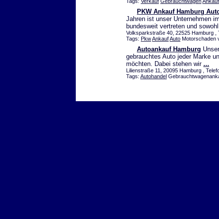
Tags:
Verkauf
Gebrauchtwagen
Ankauf
PKW Ankauf Hamburg Aut
Jahren ist unser Unternehmen im
bundesweit vertreten und sowohl
Volksparkstraße 40, 22525 Hamburg , 
Tags:
Pkw
Ankauf
Auto
Motorschaden 
Autoankauf Hamburg
Unser 
gebrauchtes Auto jeder Marke u
möchten. Dabei stehen wir
...
Lilienstraße 11, 20095 Hamburg , Telef
Tags:
Autohandel
Gebrauchtwagenankau