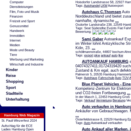
Computer
Hoisdorfer Landstrasse 58, 22927 Ha
Tags:
Autohandel
LKW
Autoexport
Dienstleistungen
Autohaus C.Thomsen
Auto 
Film, Foto und Musik
Norddeutschland und bietet zus
Finanzen
namhafte, dynamische
...
Freizeit und Sport
Osdorfer Landstraße 238, 22549 Hambu
Genussmittel
Tags: Seat Süderelbe Events Fiat Fahr
Handwerk
Bewertung:
Immobilien
Sami Gaber
Autoankauf Expo
Internet
im Winter lohnt Antizyklische St
Medien
Köln, 23.
...
Mode und Beauty
schöllmannstraße, 44807 bochum Ahren
Tiere
Tags:
export
pkw
ankauf
auto
lkw
Werbung und Marketing
AUTOANKAUF HAMBURG
s
Wirtschaft und Industrie
04074327411,01724319420 suche
Kinder
Zustand & Km egal, auch defek
Palmerstr 5, 20535 Hamburg Hammerbr
Reise
Tags:
Autohaus
Fahrschule
Auto
TÜV
A
Shopping
Blue Planet Vehicles - Ei
Sport
Kompetenz-Zentrum für Elektromob
und CO2-freien Fortbewegung
...
Stadtteile
In der Masch 1, 22453 Hamburg Groß Bo
Unterhaltung
Tags:
Verkauf
Vermietung
Beratung
Vect
Auto verkaufen in Hambur
Ankäufer von Gebrauchtwagen. M
...
Hamburg Web Magazin
Osterfeldstrasse 8, 22529 Hamburg Epp
St. Pauli Winzerfest 2024
Tags:
Auto
Autoankauf verkaufen
Aufschlag für die ECE
Auto Ankauf aller Marken, 
Ladies Hamburg Open