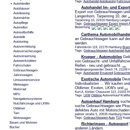
Tags:
Autohandel
Autoleasing
Fahrzeu
Autohändler
Autohandel Im- und Expor
Autohäuser
Export von Gebrauchtwagen und
Autoleasing
Langenhorn, Tarpenring 10, der
.
Automärkte
Tarpenring 10, 22419 Hamburg Langenh
Autopflege
Tags:
Gebrauchtwagen
Export
Import
Bewertung:
Autoreifen
Autoselbsthilfe
Carthema Automobilhande
Autoteile
an Gebrauchtwagen kann auf de
Autotuning
werden.
Autovermietung
Fahrenkrön 119, 22179 Hamburg
Bram
Tags:
Gebrauchtwagen
Autohandel
Aut
Autoversicherungen
Autoverwertung
Krueger - Automobiles
Gebr
Autowerkstätten
von Gebraucht- und Unfallfahrze
Reifen - neu und gebraucht.
...
Fahrschulen
Niedergeorgswerder Deich 74, 21109 
Gebrauchtwagen
Tags:
Autohandel
Ersatzteil
Gebraucht
Jahreswagen
Exotische Automobile
Deuts
Limousinenservice
Individualisten ... Wir kaufen u
Mietwagen
Oldtimer, Exoten, LKW's und
...
Motorrad
Kurt A. Körber Chaussee 113, 21033 
MPU
Tags:
LKW
Oldtime
Autoverkauf Kraftf
Navigationssysteme
Autoankauf Hamburg
suche
Nutzfahrzeuge und LKWs
suche Gebrauchtwagen wie Pkw, 
Oldtimer
defektes Auto mit Motorschade
Taxi
palmer straße 5, 20535 Hamburg Hamm
Tags:
Gebrauchtwagen
Auto
TÜV
Kupp
Wohnwagen
Bauen und Wohnen
Richterimpex - Autoexport
W
Bücher
anderen Ländern.