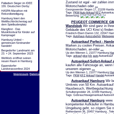
Zustand ist egal - wir zahlen im
Palladium Sieger im IDEE
Motorschaden oder
...
155. Deutschen Derby:
Georgswerder Bogen 17, 21109 Hambur
HASPA-Marathon mit
Tags:
PKW
Auto
Ankauf
KFZ
Autoankau
Rekordbeteiligung
Bewertung:
Hamburg feiert den
Weltfischbrötchentag auf
PEUGEOT COMMERCE GMBH 
dem Spielbudenplatz
Wandsbek
Wir sind ganz in Ihr
Klangfest - Das
Gebäude des UCI Kino´s) finden
Musikfestival für Kinder auf
Friedrich-Ebert-Damm 132, 22047 Hamb
Kampnagel
Tags:
Autohaus
Autozubehör
Mietwage
Hamburg United –
Autoankauf Perfect - Hamb
gemeinsam füreinander
Marken zu coolen Preisen. Ankau
handeln!
Motorschaden, an-oder
...
Bergedorfer Landmarkt am
Up den Wiemen 1, 21077 Hamburg
Ha
23. + 24. September 2023
Tags:
ankauf
pkw
kfz
auto
Autoankauf
WeWork eröffnet seinen
Autoankauf-Sofort-Ankauf 
neuen Raum in Hamburg
kaufen alle Fahrzeuge an, wenn I
Eppendorfer
unserem eigenen
...
Landstrassenfest 2024
Up den Wiemen 1, 21077 Hamburg
Ha
Impressum
Datenschutz
Tags:
PKW
KFZ
Ankauf
Handel
Autoan
Autoankauf Hamburg
Wir b
Umkreis von 50 Km. Autoankauf:
Hausbesuch, Wertbegutachtung
Schulbergredder 28, 22399 Hamburg , 
Tags: Gebrauchtwagenankauf Autover
Autoankauf Hamburg
www. A
kompetenter Aufkäufer in Hamb
Umgebung geht, so zögern Sie n
Reiherdamm 36, 20457 Hamburg , Tele