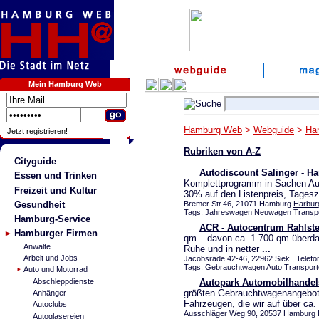
Mein Hamburg Web
Hamburg Web
>
Webguide
>
Ha
Jetzt registrieren!
Rubriken von A-Z
Cityguide
Autodiscount Salinger - H
Essen und Trinken
Komplettprogramm in Sachen Au
Freizeit und Kultur
30% auf den Listenpreis, Tages
Gesundheit
Bremer Str.46, 21071 Hamburg
Harbur
Tags:
Jahreswagen
Neuwagen
Transp
Hamburg-Service
ACR - Autocentrum Rahlst
Hamburger Firmen
qm – davon ca. 1.700 qm überda
Anwälte
Ruhe und in netter
...
Arbeit und Jobs
Jacobsrade 42-46, 22962 Siek , Telefo
Tags:
Gebrauchtwagen
Auto
Transport
Auto und Motorrad
Abschleppdienste
Autopark Automobilhandel
größten Gebrauchtwagenangebote
Anhänger
Fahrzeugen, die wir auf über ca.
Autoclubs
Ausschläger Weg 90, 20537 Hamburg 
Autoglasereien