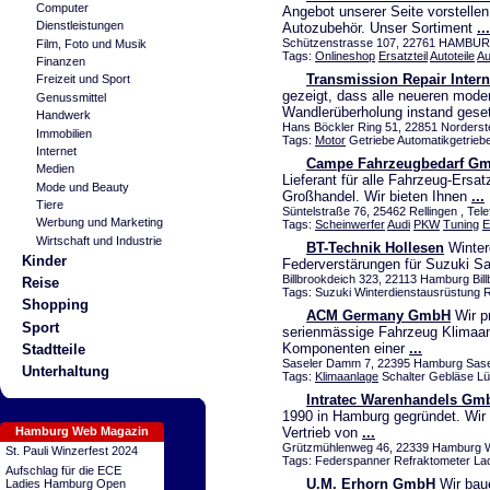
Computer
Angebot unserer Seite vorstellen
Dienstleistungen
Autozubehör. Unser Sortiment
...
Schützenstrasse 107, 22761 HAMBU
Film, Foto und Musik
Tags:
Onlineshop
Ersatzteil
Autoteile
Au
Finanzen
Transmission Repair Inter
Freizeit und Sport
gezeigt, dass alle neueren mode
Genussmittel
Wandlerüberholung instand gese
Handwerk
Hans Böckler Ring 51, 22851 Norderste
Immobilien
Tags:
Motor
Getriebe Automatikgetrieb
Internet
Campe Fahrzeugbedarf G
Medien
Lieferant für alle Fahrzeug-Ersat
Mode und Beauty
Großhandel. Wir bieten Ihnen
...
Tiere
Süntelstraße 76, 25462 Rellingen , Tel
Werbung und Marketing
Tags:
Scheinwerfer
Audi
PKW
Tuning
E
Wirtschaft und Industrie
BT-Technik Hollesen
Winterd
Kinder
Federverstärungen für Suzuki S
Billbrookdeich 323, 22113 Hamburg Bill
Reise
Tags: Suzuki Winterdienstausrüstung
Shopping
ACM Germany GmbH
Wir pr
Sport
serienmässige Fahrzeug Klimaan
Komponenten einer
...
Stadtteile
Saseler Damm 7, 22395 Hamburg Sasel
Unterhaltung
Tags:
Klimaanlage
Schalter Gebläse Lüft
Intratec Warenhandels Gm
1990 in Hamburg gegründet. Wir 
Hamburg Web Magazin
Vertrieb von
...
Grützmühlenweg 46, 22339 Hamburg Wel
St. Pauli Winzerfest 2024
Tags: Federspanner Refraktometer L
Aufschlag für die ECE
U.M. Erhorn GmbH
Wir baue
Ladies Hamburg Open