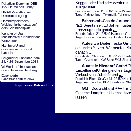
Bagger oder Radlader werden mit
Palladium Sieger im IDEE
ausgerüstet.
155. Deutschen Derby:
Liliencronstrasse 11, 21629 Neu Wulmst
HASPA-Marathon mit
Tags: Fahrtenbuch Telematik Fahrtens
Rekordbeteiligung
Fahren-mit-Gas.de / Auto
Hamburg feiert den
Weltfischbrötchentag auf
Nr.1 Bereits seit 10 Jahren rüs
dem Spielbudenplatz
Fahrzeuge erfolgreich
...
Klangfest - Das
Brandstücken 21, 22549 Hamburg Osdor
Musikfestival für Kinder auf
Tags:
Einbau
Finanzierung
Umbau
Ersa
Kampnagel
Autositze Dieter Teske Gm
Hamburg United –
gesundes Sitzen. Wir beraten Sie
gemeinsam füreinander
danach
...
handeln!
Bramfelder Chaussee 16, 22177 Ham
Bergedorfer Landmarkt am
Tags: Grammer LKW-Sitze EKU-Sitze S
23. + 24. September 2023
Autoteile Niendorf GmbH
"K
WeWork eröffnet seinen
EinzelhandelUmfangreiches Lage
neuen Raum in Hamburg
Verkauf von Zubehör und
...
Eppendorfer
Friedrich-Ebert-Straße 48, 22459 Hamb
Landstrassenfest 2024
Tags:
Autozubehör
KFZ-Ersatzteile St
Impressum
Datenschutz
GMT Deutschland +++ Ihr G
Getriebe komplette Überholsätze.
lassen.