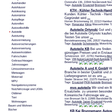
Oststraße 136, 22844 Norderstedt Nord
Autohändler
Tags:
Autoteile
Ersatzteil
Bremsen
Kata
Autohäuser
KTH - Kühler-Technik-Ham
Autoleasing
Kunden. Kühler - Technik - Hambu
Automärkte
Gegründet wird
...
Autopflege
Horner Brückenweg 10, 22113 Hamburg
Autoreifen
Tags:
Reparatur
Klima
Wasserkühler Ta
Autoselbsthilfe
Autoteile Ortynski
Gut und g
Autoteile
die bei Autoteile Ortynski kauf
Autotuning
Testen Sie unser
...
Autovermietung
Borstelmannsweg 166, 20537 Hamburg
Tags:
Autoteile
Scheinwerfer
Motoröl A
Autoversicherungen
Autoverwertung
Autoteile KB
Bei uns finden 
Autowerkstätten
günstigen Preisen und in Erstaus
Schützenstr. 107, 22761 Hamburg
Alto
Fahrschulen
Tags:
VW
Autoersatzteil
Audi
Autoteile
P
Gebrauchtwagen
Bewertung:
Jahreswagen
Autoteile A und K GmbH
Wi
Limousinenservice
Branche in bester Qualität und 
Mietwagen
Lieferprogramm ist es uns
...
Motorrad
Stader Strasse 342, 21075 Hamburg He
MPU
Tags:
Ersatzteil
PKW
Autoteile
Bremse
Navigationssysteme
mvs autoteile
Wir sind ein M
Nutzfahrzeuge und LKWs
Ersatzteile. zu unseren besonder
Oldtimer
Koreanische Fahrzeuge wie
...
Taxi
von Bronsart Str.9, 22885 Barsbüttel B
Wohnwagen
Tags:
Autoteile
Japan
Ersatzteil
Hyundai
Bewertung:
Bauen und Wohnen
Bücher
KB Kai Brunnemann Autose