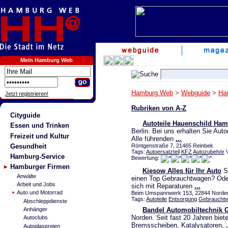
Mein Hamburg Web
Hamburg Web
>
Webguide
>
Ha
Jetzt registrieren!
Rubriken von A-Z
Cityguide
Autoteile Hauenschild Ha
Essen und Trinken
Berlin. Bei uns erhalten Sie Auto
Freizeit und Kultur
Alle führenden
...
Gesundheit
Röntgenstraße 7, 21465 Reinbek
Tags:
Autoersatzteil
KFZ
Autozubehör
V
Hamburg-Service
Bewertung:
Hamburger Firmen
Kiesow Alles für Ihr Auto
Si
Anwälte
einen Top Gebrauchtwagen? Oder 
Arbeit und Jobs
sich mit Reparaturen
...
Auto und Motorrad
Beim Umspannwerk 153, 22844 Norder
Tags:
Autoteile
Entsorgung
Gebraucht
Abschleppdienste
Bandel Automobiltechnik
Anhänger
Norden. Seit fast 20 Jahren biet
Autoclubs
Bremsscheiben, Katalysatoren,
.
Autoglasereien