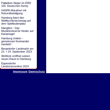
Palladium Sieger im IDEE
155. Deutschen Derby:
HASPA-Marathon mit
Rekordbeteiligung
Hamburg feiert den
Weltfischbrötchentag auf
dem Spielbudenplatz
Klangfest - Das
Musikfestival für Kinder auf
Kampnagel
Hamburg United –
gemeinsam füreinander
handeln!
Bergedorfer Landmarkt am
23. + 24. September 2023
WeWork eröffnet seinen
neuen Raum in Hamburg
Eppendorfer
Landstrassenfest 2024
Impressum
Datenschutz