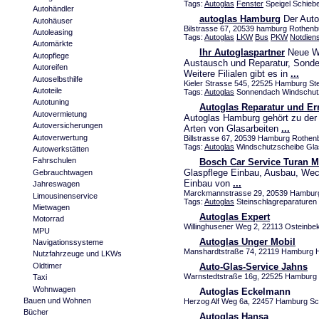
Tags:
Autoglas
Fenster
Speigel Schiebe
Autohändler
autoglas Hamburg
Der Auto
Autohäuser
Bilstrasse 67, 20539 hamburg Rothenbu
Autoleasing
Tags:
Autoglas
LKW
Bus
PKW
Notdiens
Automärkte
Ihr Autoglaspartner
Neue Wi
Autopflege
Austausch und Reparatur, Sonde
Autoreifen
Weitere Filialen gibt es in
...
Autoselbsthilfe
Kieler Strasse 545, 22525 Hamburg Ste
Autoteile
Tags:
Autoglas
Sonnendach Windschutz
Autotuning
Autoglas Reparatur und E
Autovermietung
Autoglas Hamburg gehört zu der 
Autoversicherungen
Arten von Glasarbeiten
...
Autoverwertung
Billstrasse 67, 20539 Hamburg Rothenb
Tags:
Autoglas
Windschutzscheibe Gla
Autowerkstätten
Fahrschulen
Bosch Car Service Turan M
Glaspflege Einbau, Ausbau, Wech
Gebrauchtwagen
Einbau von
...
Jahreswagen
Marckmannstrasse 29, 20539 Hamburg 
Limousinenservice
Tags:
Autoglas
Steinschlagreparaturen 
Mietwagen
Autoglas Expert
Motorrad
Willinghusener Weg 2, 22113 Osteinbek
MPU
Autoglas Unger Mobil
Navigationssysteme
Manshardtstraße 74, 22119 Hamburg H
Nutzfahrzeuge und LKWs
Oldtimer
Auto-Glas-Service Jahns
Warnstedtstraße 16g, 22525 Hamburg L
Taxi
Wohnwagen
Autoglas Eckelmann
Bauen und Wohnen
Herzog Alf Weg 6a, 22457 Hamburg Sch
Bücher
Autoglas Hansa