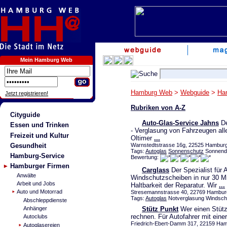
Mein Hamburg Web
Hamburg Web
>
Webguide
>
Ha
Jetzt registrieren!
Rubriken von A-Z
Cityguide
Auto-Glas-Service Jahns
De
Essen und Trinken
- Verglasung von Fahrzeugen alle
Freizeit und Kultur
Oltimer
...
Gesundheit
Warnstedtstrasse 16g, 22525 Hamburg 
Tags:
Autoglas
Sonnenschutz
Sonnenda
Hamburg-Service
Bewertung:
Hamburger Firmen
Carglass
Der Spezialist für 
Anwälte
Windschutzscheiben in nur 30 Mi
Arbeit und Jobs
Haltbarkeit der Reparatur. Wir
...
Auto und Motorrad
Stresemannstrasse 40, 22769 Hambu
Tags:
Autoglas
Notverglasung Windsch
Abschleppdienste
Stütz Punkt
Wer einen Stützp
Anhänger
rechnen. Für Autofahrer mit ein
Autoclubs
Friedrich-Ebert-Damm 317, 22159 Ha
Autoglasereien