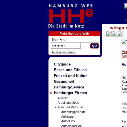
Mein Hamburg Web
Ha
Jetzt registrieren!
Na
Cityguide
Ru
Essen und Trinken
Freizeit und Kultur
fac
Gesundheit
Kar
Fri
Hamburg-Service
Tag
Bew
Hamburger Firmen
Anwälte
Arbeit und Jobs
Inf
Auto und Motorrad
unt
Mit
Abschleppdienste
Anhänger
Autoclubs
für
Autoglasereien
etc