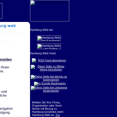
nmelden
RSS Feed abonnieren
 Ihnen
re,
g und
elche
Melden Sie Ihre Firma,
Organisation oder Ihren
vigation
Verein mit Bezug zu
Hamburg kostenlos beim
olgung
Hamburg Web an.
Zur