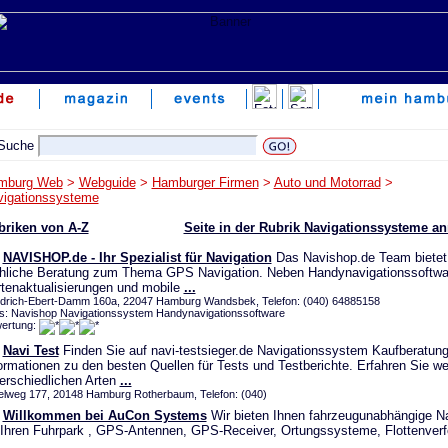
mburg Web
>
Webguide
>
Hamburger Firmen
>
Auto und Motorrad
>
vigationssysteme
briken von A-Z
Seite in der Rubrik Navigationssysteme a
NAVISHOP.de - Ihr Spezialist für Navigation
Das Navishop.de Team bietet
hliche Beratung zum Thema GPS Navigation. Neben Handynavigationssoftwa
tenaktualisierungen und mobile
...
edrich-Ebert-Damm 160a, 22047 Hamburg Wandsbek, Telefon: (040) 64885158
s: Navishop Navigationssystem Handynavigationssoftware
ertung:
Navi Test
Finden Sie auf navi-testsieger.de Navigationssystem Kaufberatun
ormationen zu den besten Quellen für Tests und Testberichte. Erfahren Sie w
erschiedlichen Arten
...
telweg 177, 20148 Hamburg Rotherbaum, Telefon: (040)
Willkommen bei AuCon Systems
Wir bieten Ihnen fahrzeugunabhängige Na
 Ihren Fuhrpark , GPS-Antennen, GPS-Receiver, Ortungssysteme, Flottenverf
.