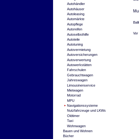
Autohändler
Autohäuser
Mul
Autoleasing
Automärkte
Bal
Autopflege
Autoreifen
Vor
Autoselbsthilfe
Autoteile
Autotuning
Autovermietung
Autoversicherungen
Autoverwertung
Autowerkstätten
Fahrschulen
Gebrauchtwagen
Jahreswagen
Limousinenservice
Mietwagen
Motorrad
MPU
Navigationssysteme
Nutzfahrzeuge und LKWs
Oldtimer
Taxi
Wohnwagen
Bauen und Wohnen
Bücher