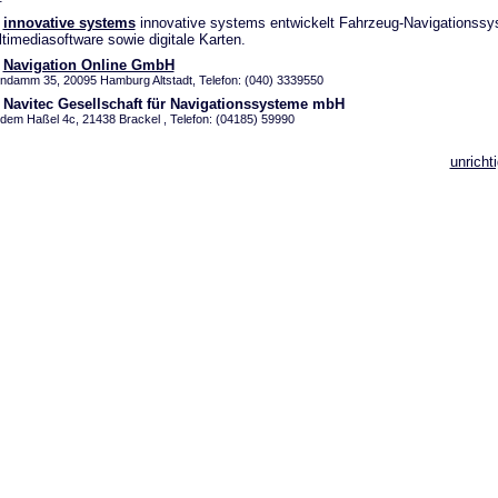
innovative systems
innovative systems entwickelt Fahrzeug-Navigationssy
timediasoftware sowie digitale Karten.
Navigation Online GmbH‎
lindamm 35, 20095 Hamburg Altstadt, Telefon: (040) 3339550
Navitec Gesellschaft für Navigationssysteme mbH‎
 dem Haßel 4c, 21438 Brackel , Telefon: (04185) 59990
unricht