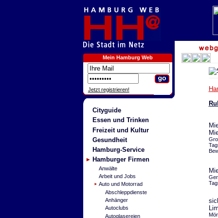
Mein Hamburg Web
Ha
Jetzt registrieren!
Ru
Cityguide
Essen und Trinken
Mie
Freizeit und Kultur
Mi
Gesundheit
Gro
Tag
Hamburg-Service
Bew
Hamburger Firmen
Anwälte
Mie
Arbeit und Jobs
Ger
Tag
Auto und Motorrad
Abschleppdienste
sic
Anhänger
Lim
Autoclubs
Mön
Autoglasereien