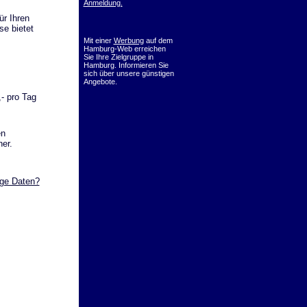
Anmeldung.
r Ihren
se bietet
Mit einer
Werbung
auf dem
Hamburg-Web erreichen
Sie Ihre Zielgruppe in
Hamburg. Informieren Sie
sich über unsere günstigen
Angebote.
- pro Tag
en
her.
ige Daten?