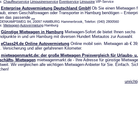
s:
Chauffeurservice
Limousinenservice
Eventservice
Limousine
VIP-Service
Enterprise Autovermietung Deutschland GmbH
Ob Sie einen Mietwagen fü
aub, einen Geschäftswagen oder Transporter in Hamburg benötigen – Enterpri
nen das passende
...
DENKAMPSWEG 84, 20097 HAMBURG Hammerbrook, Telefon: (040) 2800560
s:
Mietwagen
Autovermietung
Hamburg
Günstige Mietwagen in Hamburg
Mietwagen-Sofort.de bietet Ihnen sechs
olpunkte in und um Hamburg mit diversen Hundert Mietautos zur Auswahl.
eClass24.de Online Autovermietung
Online mobil sein. Mietwagen ab € 39,
l. Versicherung und aller gefahrenen Kilometer.
mietwagenmarkt.de: der große Mietwagen Preisvergleich für Urlaubs- u.
schäfts- Mietwagen
mietwagenmarkt.de - Ihre Adresse für günstige Mietwag
tweit. Wir vergleichen alle wichtigen Mietwagen-Anbieter für Sie. Einfach. Sic
chen!
unricht