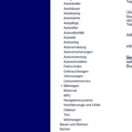
Tag
Autohändler
Autohäuser
Url
Autoleasing
Ih
Automärkte
HEI
Autopflege
Tag
Autoreifen
Autoselbsthilfe
Abh
Autoteile
Autotuning
ink
Autovermietung
Autoversicherungen
Autoverwertung
Ge
wel
Autowerkstätten
Bu
Fahrschulen
Gebrauchtwagen
Jahreswagen
Limousinenservice
Mietwagen
Motorrad
MPU
Navigationssysteme
Nutzfahrzeuge und LKWs
Oldtimer
Taxi
Wohnwagen
Bauen und Wohnen
Bücher