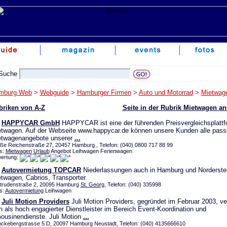
mburg Web
>
Webguide
>
Hamburger Firmen
>
Auto und Motorrad
>
Mietwag
briken von A-Z
Seite in der Rubrik Mietwagen a
HAPPYCAR GmbH
HAPPYCAR ist eine der führenden Preisvergleichsplattf
twagen. Auf der Webseite www.happycar.de können unsere Kunden alle pas
etwagenangebote unserer
...
ße Reichenstraße 27, 20457 Hamburg , Telefon: (040) 0800 717 88 99
s:
Mietwagen
Urlaub
Angebot Leihwagen Ferienwagen
ertung:
Autovermietung TOPCAR
Niederlassungen auch in Hamburg und Norderste
twagen, Cabrios, Transporter.
trudenstraße 2, 20095 Hamburg
St. Georg
, Telefon: (040) 335998
s:
Autovermietung
Leihwagen
Juli Motion Providers
Juli Motion Providers, gegründet im Februar 2003, ve
h als hoch engagierter Dienstleister im Bereich Event-Koordination und
ousinendienste. Juli Motion
...
ckebergstrasse 5 D, 20097 Hamburg Neustadt, Telefon: (040) 4135666610