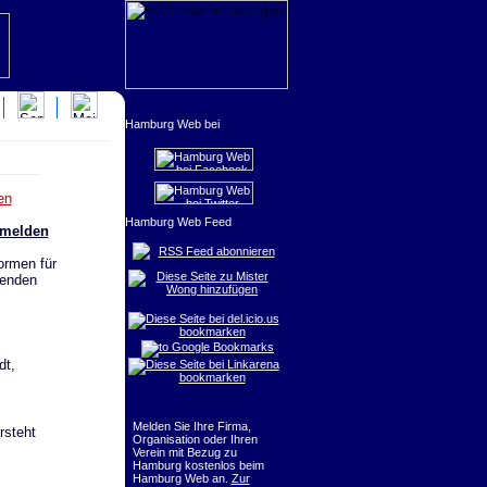
en
nmelden
RSS Feed abonnieren
ormen für
senden
dt,
Melden Sie Ihre Firma,
rsteht
Organisation oder Ihren
Verein mit Bezug zu
Hamburg kostenlos beim
Hamburg Web an.
Zur