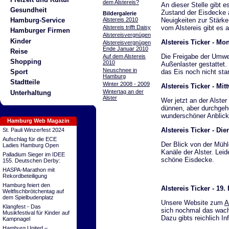
dem Alstereis?
An dieser Stelle gibt 
Gesundheit
Zustand der Eisdecke au
Bildergalerie
Alstereis 2010
Neuigkeiten zur Stärke
Hamburg-Service
Alstereis trifft Daisy
vom Alstereis gibt es a
Hamburger Firmen
Alstereisvergnügen
Kinder
Alstereis Ticker - Mo
Alstereisvergnügen
Ende Januar 2010
Reise
Die Freigabe der Umwel
Auf dem Alstereis
Shopping
2010
Außenlaster gestattet.
Neuschnee in
das Eis noch nicht sta
Sport
Hamburg
Stadtteile
Winter 2008 - 2009
Alstereis Ticker - Mi
Wintertag an der
Unterhaltung
Alster
Wer jetzt an der Alster
dünnen, aber durchgeh
wunderschöner Anblick
Hamburg Web Magazin
Alstereis Ticker - Di
St. Pauli Winzerfest 2024
Aufschlag für die ECE
Der Blick von der Müh
Ladies Hamburg Open
Kanäle der Alster. Lei
Palladium Sieger im IDEE
schöne Eisdecke.
155. Deutschen Derby:
HASPA-Marathon mit
Rekordbeteiligung
Hamburg feiert den
Alstereis Ticker - 19.
Weltfischbrötchentag auf
dem Spielbudenplatz
Unsere Website zum
A
Klangfest - Das
sich nochmal das wachs
Musikfestival für Kinder auf
Dazu gibts reichlich In
Kampnagel
Hamburg United –