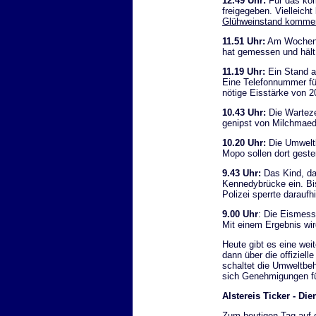
12.49 Uhr:
Für das kom
freigegeben. Vielleic
Glühweinstand kommen
11.51 Uhr:
Am Wochenen
hat gemessen und hält 
11.19 Uhr:
Ein Stand a
Eine Telefonnummer fü
nötige Eisstärke von 
10.43 Uhr:
Die Warteze
genipst von Milchmaed
10.20 Uhr:
Die Umweltb
Mopo sollen dort geste
9.43 Uhr:
Das Kind, das
Kennedybrücke ein. Bis
Polizei sperrte darauf
9.00 Uhr
: Die Eismess
Mit einem Ergebnis wir
Heute gibt es eine we
dann über die offiziel
schaltet die Umweltbe
sich Genehmigungen für
Alstereis Ticker - Di
Zum heutigen Tag auf de