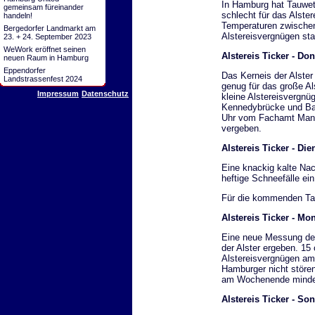
In Hamburg hat Tauwett
gemeinsam füreinander
schlecht für das Alste
handeln!
Temperaturen zwischen
Bergedorfer Landmarkt am
Alstereisvergnügen sta
23. + 24. September 2023
WeWork eröffnet seinen
Alstereis Ticker - Do
neuen Raum in Hamburg
Eppendorfer
Das Kerneis der Alster
Landstrassenfest 2024
genug für das große Al
Impressum
Datenschutz
kleine Alstereisvergnü
Kennedybrücke und Bar
Uhr vom Fachamt Mana
vergeben.
Alstereis Ticker - Di
Eine knackig kalte Nac
heftige Schneefälle ein
Für die kommenden Tag
Alstereis Ticker - Mo
Eine neue Messung der
der Alster ergeben. 15 
Alstereisvergnügen am
Hamburger nicht stören
am Wochenende mindes
Alstereis Ticker - So