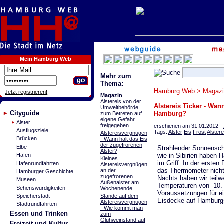
Mein Hamburg Web
Mehr zum
Thema:
Hamburg Web
>
Magazi
Jetzt registrieren!
Magazin
Alstereis von der
Alstereis Ticker - Wan
Umweltbehörde
Cityguide
Hamburg?
zum Betreten auf
eigene Gefahr
Alster
freigegeben
erschienen am 31.01.2012 -
Ausflugsziele
Tags:
Alster
Eis
Frost
Alstere
Alstereisvergnügen
Brücken
- Wann hält das Eis
der zugefrorenen
Elbe
Strahlender Sonnensc
Alster?
wie in Sibirien haben 
Hafen
Kleines
im Griff. In der ersten
Hafenrundfahrten
Alstereisvergnügen
das Thermometer nicht
an der
Hamburger Geschichte
zugefrorenen
Nachts haben wir teilw
Museen
Außenalster am
Temperaturen von -10.
Sehenswürdigkeiten
Wochenende
Voraussetzungen für 
Stände auf dem
Speicherstadt
Eisdecke auf Hamburgs
Alstereisvergnügen
Stadtrundfahrten
- Wie kommt man
Essen und Trinken
zum
Glühweinstand auf
Freizeit und Kultur