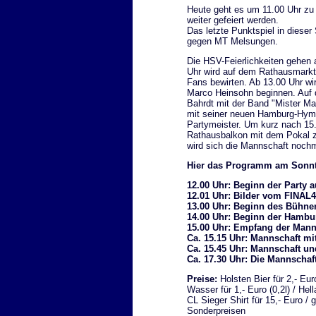
Heute geht es um 11.00 Uhr zu 
weiter gefeiert werden.
Das letzte Punktspiel in diese
gegen MT Melsungen.
Die HSV-Feierlichkeiten gehen
Uhr wird auf dem Rathausmarkt 
Fans bewirten. Ab 13.00 Uhr w
Marco Heinsohn beginnen. Auf d
Bahrdt mit der Band "Mister 
mit seiner neuen Hamburg-Hymn
Partymeister. Um kurz nach 15
Rathausbalkon mit dem Pokal 
wird sich die Mannschaft nochm
Hier das Programm am Sonnta
12.00 Uhr: Beginn der Party 
12.01 Uhr: Bilder vom FINAL
13.00 Uhr: Beginn des Bühn
14.00 Uhr: Beginn der Hambu
15.00 Uhr: Empfang der Mann
Ca. 15.15 Uhr: Mannschaft m
Ca. 15.45 Uhr: Mannschaft un
Ca. 17.30 Uhr: Die Mannschaf
Preise:
Holsten Bier für 2,- Euro
Wasser für 1,- Euro (0,2l) / Hell
CL Sieger Shirt für 15,- Euro / 
Sonderpreisen