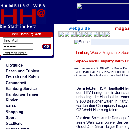
Mein Hamburg Web
Hamburg Web
>
Magazin
>
Spo
Jetzt registrieren!
Super-Abschlussparty beim H
Cityguide
erschienen am 06.06.2013 -
Keine Ko
Essen und Trinken
Tags:
Handball
Party
HSV-Handball
Ra
Gewinner Handballparty Handball-Ch
Freizeit und Kultur
Gesundheit
Beim letzten HSV Handball-Hei
Hamburg-Service
den TBV Lemgo am 5. Juni stan
Hamburger Firmen
unbedingt der Handball im Vord
Kinder
9.180 Besucher waren in Party
wollten den Champions League-
Reise
O2 World Hamburg feiern.
Shopping
Sport
Vor dem Spiel wurde Domagoj D
seine Wahl zum Spieler der Sa
Stadtteile
Geschäftsführer Holger Kaiser 