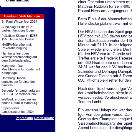
Unterhaltung
einer Operation unterziehen mus
Matthias Rudolph für sein 400. 
Pascal Hens am vergangenen S
Hamburg Web Magazin
Beim Einlauf der Mannschaften
St. Pauli Winzerfest 2024
Hallendecke platziert war, mit 
Aufschlag für die ECE
Ladies Hamburg Open
Der HSV begann das Spiel gegen
Palladium Sieger im IDEE
HSV zog mit 12:6 davon und bee
155. Deutschen Derby:
der Halbzeitpause verlor der H
HASPA-Marathon mit
Minute mit 21:19. In der folge
Rekordbeteiligung
Spieler wieder motivieren. Der 
Hamburg feiert den
für den HSV war im Grunde sch
Weltfischbrötchentag auf
Treffer erzielte Frederik Peter
dem Spielbudenplatz
um 360 Grad drehte und dann u
Klangfest - Das
34:31 war für den HSV hochver
Musikfestival für Kinder auf
Schröder und Domagoj Duvnjak m
Kampnagel
war Gunnar Dietrich mit 8 Toren
Hamburg United –
650. Pflichtspiel-Treffer für de
gemeinsam füreinander
handeln!
Nach dem Spiel wurden Igor Vor
Bergedorfer Landmarkt am
der krankheitsbedingt nicht in d
23. + 24. September 2023
verabschiedet. Verabschiedet w
WeWork eröffnet seinen
Torsten Lucht.
neuen Raum in Hamburg
Eppendorfer
Ein weiterer Höhepunkt war d
Landstrassenfest 2024
Igor Vori übergeben wurde. Da
Impressum
Datenschutz
Gewinn des Champion League-Po
Saisonabschlussparty der Spiel
Abend beschloss die diesjährig