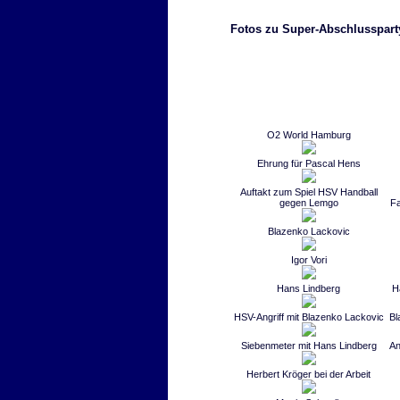
Fotos zu Super-Abschlusspar
O2 World Hamburg
Ehrung für Pascal Hens
Auftakt zum Spiel HSV Handball
gegen Lemgo
F
Blazenko Lackovic
Igor Vori
Hans Lindberg
H
HSV-Angriff mit Blazenko Lackovic
Bl
Siebenmeter mit Hans Lindberg
An
Herbert Kröger bei der Arbeit