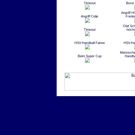
Timeout
Borut
Angriff H
Angriff Celje
Frede
Olaf Sch
Timeout
höchs
HSV-Handball Fahne
HSV-Ha
Mannschaf
Beim Super Cup
Handba