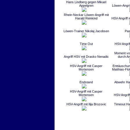
Hans Lindberg gegen Mikael
Appelgren
Löwen-Angri
Rhein-Neckar Löwen-Angriff mit
Harald Reinkind
HSV-Angriff 
Löwen-Trainer Nikolaj Jacobsen
Pas
Time Out
HSV-Angriff
Moment vor
Angriff HSV mit Drasko Nenadic
durch An
HSV-Angriff mit Casper
Enttäuschun
Mortensen
Matthias-Flo
Endstand
Abwehr Ha
HSV-Angriff mit Casper
Mortensen
HSV-Angrif
HSV-Angriff mit Ilija Brozovic
Timeout Ha