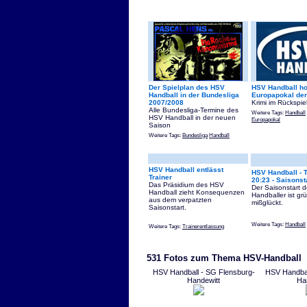
Der Spielplan des HSV
HSV Handball ho
Handball in der Bundesliga
Europapokal der
2007/2008
Krimi im Rückspi
Alle Bundesliga-Termine des
Weitere Tags:
Handball
HSV Handball in der neuen
Europapokal
Saison
Weitere Tags:
Bundesliga
Handball
HSV Handball entlässt
HSV Handball - 
Trainer
20:23 - Saisonst
Das Präsidium des HSV
Der Saisonstart 
Handball zieht Konsequenzen
Handballer ist grü
aus dem verpatzten
mißglückt.
Saisonstart.
Weitere Tags:
Handball
Weitere Tags:
Trainerentlassung
531 Fotos zum Thema HSV-Handball
HSV Handball - SG Flensburg-
HSV Handbal
Handewitt
Ha