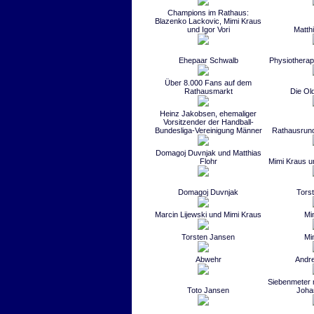
Champions im Rathaus:
Blazenko Lackovic, Mimi Kraus
und Igor Vori
Matth
Ehepaar Schwalb
Physiotherap
Über 8.000 Fans auf dem
Rathausmarkt
Die Ol
Heinz Jakobsen, ehemaliger
Vorsitzender der Handball-
Bundesliga-Vereinigung Männer
Rathausrun
Domagoj Duvnjak und Matthias
Flohr
Mimi Kraus u
Domagoj Duvnjak
Tors
Marcin Lijewski und Mimi Kraus
Mi
Torsten Jansen
Mi
Abwehr
Andre
Siebenmeter 
Toto Jansen
Joha