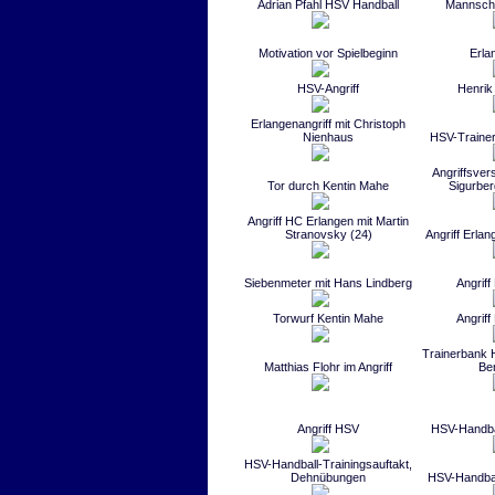
Adrian Pfahl HSV Handball
Mannsch
Motivation vor Spielbeginn
Erla
HSV-Angriff
Henrik
Erlangenangriff mit Christoph
Nienhaus
HSV-Trainer
Angriffsver
Tor durch Kentin Mahe
Sigurber
Angriff HC Erlangen mit Martin
Stranovsky (24)
Angriff Erlan
Siebenmeter mit Hans Lindberg
Angrif
Torwurf Kentin Mahe
Angrif
Trainerbank 
Matthias Flohr im Angriff
Be
Angriff HSV
HSV-Handbal
HSV-Handball-Trainingsauftakt,
Dehnübungen
HSV-Handbal