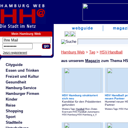
Mein Hamburg Web
Hamburg Web
>
Tag
>
HSV-Handball
Jetzt registrieren!
aus unserem
Magazin
zum Thema HS
Cityguide
Essen und Trinken
Freizeit und Kultur
Gesundheit
Hamburg-Service
Hamburger Firmen
HSV Hamburg strukturiert
HSV Handball pr
sich neu
neuen Partner
Kinder
Kandidat für den Präsidenten
Hummel neuer HS
Reise
gefunden
Partner
Weitere Tags:
Handball
Marc-Dieter-
Weitere Tags: HSV-Ha
Shopping
Evermann HSV-Handball-Juniorteams
HSV-Hamburg HSV-Hamburg_e_V
Sport
Stadtteile