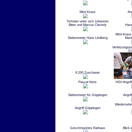
Mimi Kraus
An
Torhüter unter sich Johannes
Bitter und Marcus Cleverly
Hans
Mimi Kraus
Siebenmeter Hans Lindberg
Mart
Verletzungsp
Gö
8.200 Zuschauer
Pascal Hens
HSV-Angrif
Siebenmeter für Göppingen
Angri
Wiedersehen
Angriff Göppingen
Geschmücktes Rathaus
Blick a