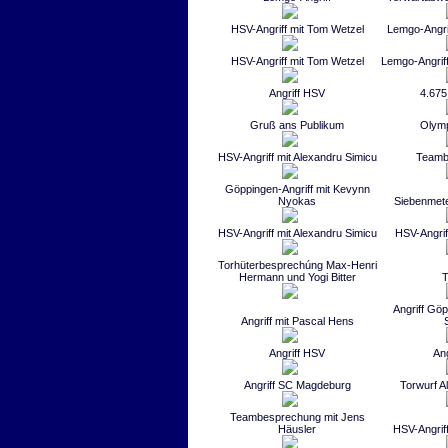
HSV-Angriff mit Tom Wetzel
Lemgo-Angrif
HSV-Angriff mit Tom Wetzel
Lemgo-Angrif
Angriff HSV
4.675
Gruß ans Publikum
Olym
HSV-Angriff mit Alexandru Simicu
Teamb
Göppingen-Angriff mit Kevynn
Nyokas
Siebenmete
HSV-Angriff mit Alexandru Simicu
HSV-Angriff
Torhüterbesprechúng Max-Henri
Hermann und Yogi Bitter
T
Angriff Gö
Angriff mit Pascal Hens
Angriff HSV
An
Angriff SC Magdeburg
Torwurf A
Teambesprechung mit Jens
Häusler
HSV-Angrif