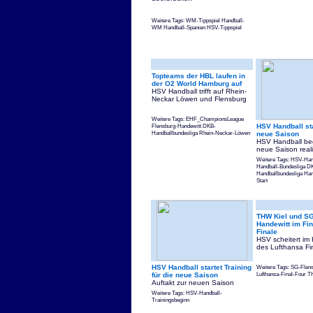
Weitere Tags: WM-Tippspiel Handball-
WM Handball-Spanien HSV-Tippspiel
Topteams der HBL laufen in
der O2 World Hamburg auf
HSV Handball trifft auf Rhein-
Neckar Löwen und Flensburg
Weitere Tags: EHF_ChampionsLeague
Flensburg-Handewitt DKB-
HSV Handball sta
Handballbundesliga Rhein-Neckar-Löwen
neue Saison
HSV Handball beg
neue Saison reali
Weitere Tags: HSV-Hand
Handball-Bundesliga D
Handballbundesliga Han
Start
THW Kiel und SG
Handewitt im Fin
Finale
HSV scheitert im 
des Lufthansa Fi
HSV Handball startet Training
Weitere Tags: SG-Flen
Lufthansa-Final-Four 
für die neue Saison
Auftakt zur neuen Saison
Weitere Tags: HSV-Handball-
Trainingsbeginn