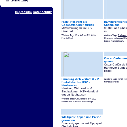
Unterhaltung
Impressum
Datenschutz
Frank Rost tritt als
Hamburg feiert 
Geschäftsführer zurück
Champions
Mißstimmung beim HSV
8.000 Fans jube
Handball
zu
Weitere Tags: Frank-Rost Rücktritt-
Weitere Tags:
Rathausm
Frank-Rost
Champions-League Cha
Sieger Handballparty
Oscar Carlén me
gesund
Oscar Carlén viel
Hannover-Burgdor
dabei
Hamburg Web verlost 3 x 2
Weitere Tags: Final_Fo
Handball-Pokal
Eintrittskarten HSV -
Neuhausen
Hamburg Web verlost 6
Eintrittskarten HSV-Handball
gegen Neuhausen
Weitere Tags:
Gewinnspiel
TV-1893-
Neuhausen Handball-Bundesliga
WM-Spiele tippen und Preise
gewinnen
Bundesligapause mit Tippspiel
überbrücken