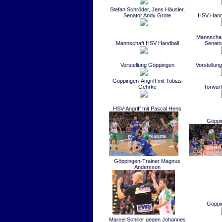
Stefan Schröder, Jens Häusler,
Senator Andy Grote
HSV Hand
Mannschaft
Mannschaft HSV Handball
Senato
Vorstellung Göppingen
Vorstellun
Göppingen-Angriff mit Tobias
Gehrke
Torwurf 
HSV-Angriff mit Pascal Hens
Göppi
Göppingen-Trainer Magnus
Andersson
Göppi
Marcel Schiller gegen Johannes