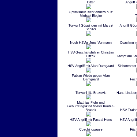
Bitter
Angriff
Optimismus sieht anders aus:
Michael Biegler
T
Torwurf Göppingen mit Marcel
Angriff Göp
Schiller
S
Noch HSVer Jens Vortmann
Coaching mi
HSV-Geschäftsführer Christian
Fitzek
Kampf am Krei
HSV-Angriff mit Allan Damgaard
Siebenmeter 
Fabian Wiede gegen Allan
Damgaard
Füch
Torwurf Ilija Brozovic
Hans Lindber
Matthias Flohr und
Geburtstagskind Volker Kuntze-
Braack
HSV-Traine
HSV-Angriff mit Pascal Hens
HSV-Angrif
Coachingpause
Füch