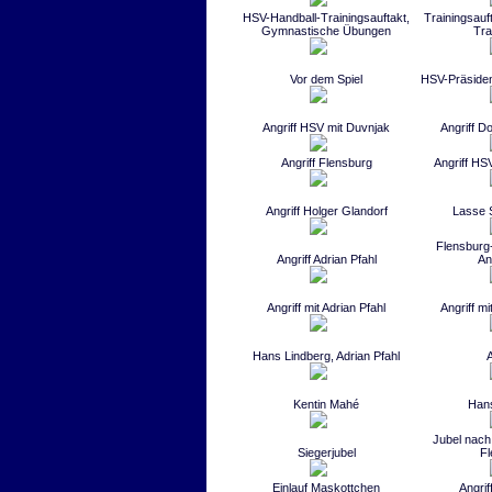
HSV-Handball-Trainingsauftakt,
Trainingsauf
Gymnastische Übungen
Tra
Vor dem Spiel
HSV-Präsiden
Angriff HSV mit Duvnjak
Angriff D
Angriff Flensburg
Angriff HSV
Angriff Holger Glandorf
Lasse 
Flensburg
Angriff Adrian Pfahl
An
Angriff mit Adrian Pfahl
Angriff m
Hans Lindberg, Adrian Pfahl
Kentin Mahé
Hans
Jubel nach
Siegerjubel
Fl
Einlauf Maskottchen
Angri