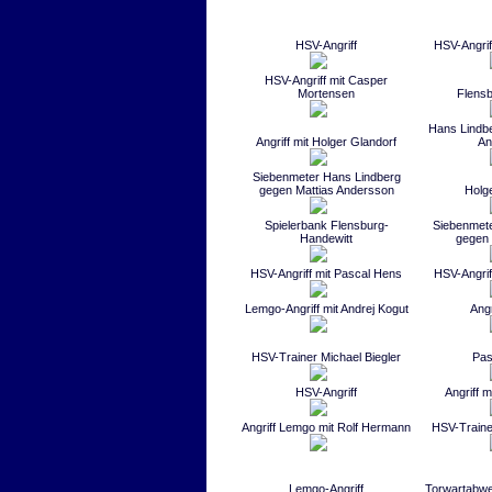
HSV-Angriff
HSV-Angriff
HSV-Angriff mit Casper
Mortensen
Flens
Hans Lindbe
Angriff mit Holger Glandorf
An
Siebenmeter Hans Lindberg
gegen Mattias Andersson
Holg
Spielerbank Flensburg-
Siebenmete
Handewitt
gegen 
HSV-Angriff mit Pascal Hens
HSV-Angriff
Lemgo-Angriff mit Andrej Kogut
Ang
HSV-Trainer Michael Biegler
Pas
HSV-Angriff
Angriff 
Angriff Lemgo mit Rolf Hermann
HSV-Traine
Lemgo-Angriff
Torwartabwe