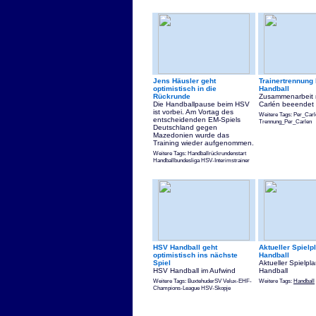
Jens Häusler geht
Trainertrennung
optimistisch in die
Handball
Rückrunde
Zusammenarbeit 
Die Handballpause beim HSV
Carlén beeendet
ist vorbei. Am Vortag des
Weitere Tags: Per_Carl
entscheidenden EM-Spiels
Trennung_Per_Carlen
Deutschland gegen
Mazedonien wurde das
Training wieder aufgenommen.
Weitere Tags: Handballrückrundenstart
Handballbundesliga HSV-Interimstrainer
HSV Handball geht
Aktueller Spiel
optimistisch ins nächste
Handball
Spiel
Aktueller Spielp
HSV Handball im Aufwind
Handball
Weitere Tags: BuxtehuderSV Velux-EHF-
Weitere Tags:
Handball
Champions-League HSV-Skopje