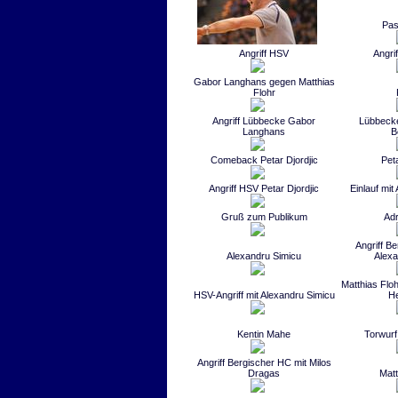
Pas
Angriff HSV
Angri
Gabor Langhans gegen Matthias
Flohr
Angriff Lübbecke Gabor
Lübbecke
Langhans
B
Comeback Petar Djordjic
Peta
Angriff HSV Petar Djordjic
Einlauf mit
Gruß zum Publikum
Adr
Angriff B
Alexandru Simicu
Alexa
Matthias Flo
HSV-Angriff mit Alexandru Simicu
H
Kentin Mahe
Torwurf
Angriff Bergischer HC mit Milos
Dragas
Matt