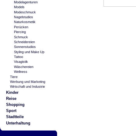
Modelagenturen
Models
Modeschmuck
Nagelstudios
Naturkosmetik
Perücken
Piercing
Schmuck
Schneidereien
Sonnenstudios
Styling und Make Up
Tattoo
Visagistik
Wäschereien
Wellness
Tiere
Werbung und Marketing
Wirtschaft und Industrie
Kinder
Reise
Shopping
Sport
Stadtteile
Unterhaltung