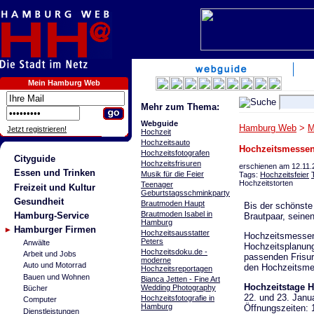
Mein Hamburg Web
Mehr zum Thema:
Webguide
Hamburg Web
>
M
Jetzt registrieren!
Hochzeit
Hochzeitsauto
Hochzeitsmessen 
Hochzeitsfotografen
Cityguide
Hochzeitsfrisuren
erschienen am 12.11.
Essen und Trinken
Musik für die Feier
Tags:
Hochzeitsfeier
Hochzeitstorten
Teenager
Freizeit und Kultur
Geburtstagsschminkparty
Gesundheit
Brautmoden Haupt
Bis der schönste
Brautmoden Isabel in
Hamburg-Service
Brautpaar, seine
Hamburg
Hamburger Firmen
Hochzeitsausstatter
Hochzeitsmessen
Peters
Anwälte
Hochzeitsplanung
Hochzeitsdoku.de -
Arbeit und Jobs
passenden Frisur
moderne
Auto und Motorrad
den Hochzeitsme
Hochzeitsreportagen
Bauen und Wohnen
Bianca Jetten - Fine Art
Hochzeitstage 
Wedding Photography
Bücher
22. und 23. Janu
Hochzeitsfotografie in
Computer
Hamburg
Öffnungszeiten: 1
Dienstleistungen