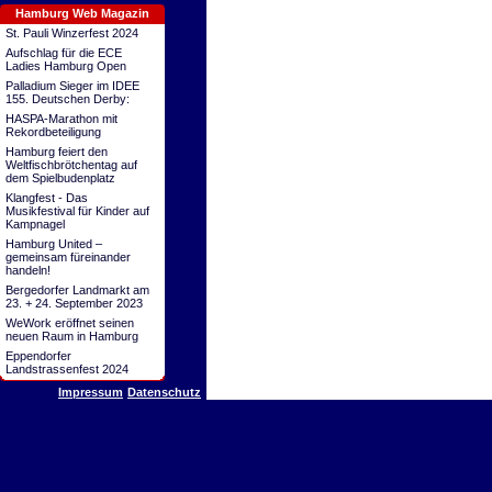
Hamburg Web Magazin
St. Pauli Winzerfest 2024
Aufschlag für die ECE
Ladies Hamburg Open
Palladium Sieger im IDEE
155. Deutschen Derby:
HASPA-Marathon mit
Rekordbeteiligung
Hamburg feiert den
Weltfischbrötchentag auf
dem Spielbudenplatz
Klangfest - Das
Musikfestival für Kinder auf
Kampnagel
Hamburg United –
gemeinsam füreinander
handeln!
Bergedorfer Landmarkt am
23. + 24. September 2023
WeWork eröffnet seinen
neuen Raum in Hamburg
Eppendorfer
Landstrassenfest 2024
Impressum
Datenschutz