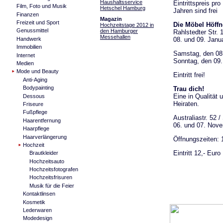
Haushaltsservice
Eintrittspreis pr
Film, Foto und Musik
Hetschel Hamburg
Jahren sind frei
Finanzen
Magazin
Freizeit und Sport
Die Möbel Höff
Hochzeitstage 2012 in
Genussmittel
den Hamburger
Rahlstedter Str. 
Messehallen
Handwerk
08. und 09. Janu
Immobilien
Samstag, den 08.
Internet
Sonntag, den 09.
Medien
Mode und Beauty
Eintritt frei!
Anti-Aging
Bodypainting
Trau dich!
Eine in Qualität
Dessous
Heiraten.
Friseure
Fußpflege
Australiastr. 52
Haarentfernung
06. und 07. Nov
Haarpflege
Haarverlängerung
Öffnungszeiten: 
Hochzeit
Eintritt 12,- Euro
Brautkleider
Hochzeitsauto
Hochzeitsfotografen
Hochzeitsfrisuren
Musik für die Feier
Kontaktlinsen
Kosmetik
Lederwaren
Modedesign