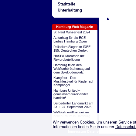
Stadtteile
Unterhaltung
Hamburg Web Magazin
St. Pauli Winzerfest 2024
Aufschlag für die ECE
Ladies Hamburg Open
Palladium Sieger im IDEE
155. Deutschen Derby:
HASPA-Marathon mit
Rekordbeteiligung
Hamburg feiert den
Weltfischbrötchentag auf
dem Spielbudenplatz
Klangfest - Das
Musikfestival für Kinder auf
Kampnagel
Hamburg United –
gemeinsam füreinander
handeln!
Bergedorfer Landmarkt am
23. + 24. September 2023
WeWork eröffnet seinen
neuen Raum in Hamburg
Eppendorfer
Wir verwenden Cookies, um unseren Service st
Landstrassenfest 2024
Informationen finden Sie in unserer
Datenschut
Impressum
Datenschutz