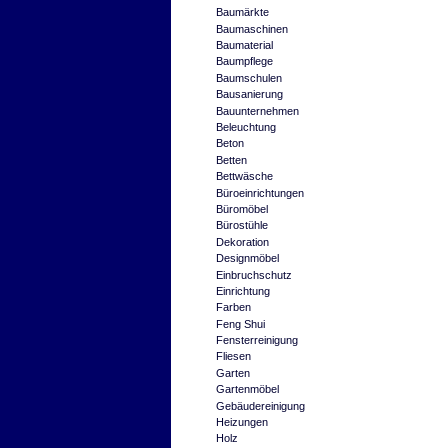
Baumärkte
Baumaschinen
Baumaterial
Baumpflege
Baumschulen
Bausanierung
Bauunternehmen
Beleuchtung
Beton
Betten
Bettwäsche
Büroeinrichtungen
Büromöbel
Bürostühle
Dekoration
Designmöbel
Einbruchschutz
Einrichtung
Farben
Feng Shui
Fensterreinigung
Fliesen
Garten
Gartenmöbel
Gebäudereinigung
Heizungen
Holz