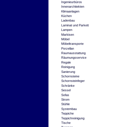
Ingenieurbüros
Innenarchitekten
Klimaanlagen
Küchen
Ladenbau
Laminat und Parkett
Lampen
Markisen
Möbel
Möbeltransporte
Porzellan
Raumausstattung
Räumungsservice
Regale
Reinigung
Sanierung
Schornsteine
Schornsteinfeger
Schränke
Sessel
Sofas
Strom
Stühle
Systembau
Teppiche
Teppichreinigung
Tische