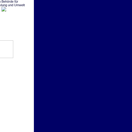
 Behörde für
klung und Umwelt