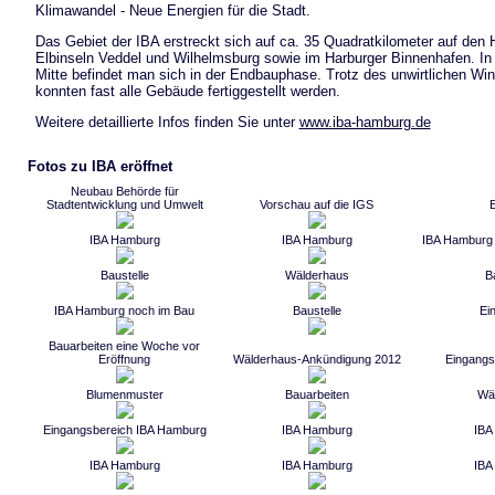
Klimawandel - Neue Energien für die Stadt.
Das Gebiet der IBA erstreckt sich auf ca. 35 Quadratkilometer auf den
Elbinseln Veddel und Wilhelmsburg sowie im Harburger Binnenhafen. In
Mitte befindet man sich in der Endbauphase. Trotz des unwirtlichen Win
konnten fast alle Gebäude fertiggestellt werden.
Weitere detaillierte Infos finden Sie unter
www.iba-hamburg.de
Fotos zu IBA eröffnet
Neubau Behörde für
Stadtentwicklung und Umwelt
Vorschau auf die IGS
E
IBA Hamburg
IBA Hamburg
IBA Hamburg 
Baustelle
Wälderhaus
B
IBA Hamburg noch im Bau
Baustelle
Ei
Bauarbeiten eine Woche vor
Eröffnung
Wälderhaus-Ankündigung 2012
Eingangs
Blumenmuster
Bauarbeiten
Wä
Eingangsbereich IBA Hamburg
IBA Hamburg
IBA
IBA Hamburg
IBA Hamburg
IBA