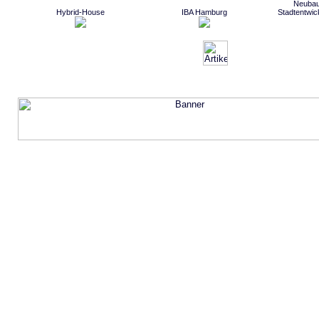
Neubau
Hybrid-House
IBA Hamburg
Stadtentwic