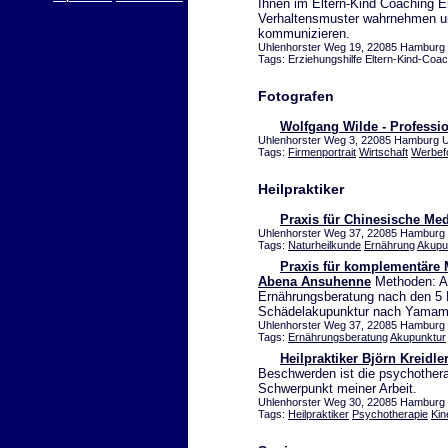
Ihnen im Eltern-Kind Coaching E
Verhaltensmuster wahrnehmen un
kommunizieren.
Uhlenhorster Weg 19, 22085 Hamburg U
Tags: Erziehungshilfe Eltern-Kind-Coa
Fotografen
Wolfgang Wilde - Professio
Uhlenhorster Weg 3, 22085 Hamburg Uh
Tags:
Firmenportrait
Wirtschaft
Werbefo
Heilpraktiker
Praxis für Chinesische Me
Uhlenhorster Weg 37, 22085 Hamburg U
Tags:
Naturheilkunde
Ernährung
Akupu
Praxis für komplementäre 
Abena Ansuhenne
Methoden: Ak
Ernährungsberatung nach den 5 
Schädelakupunktur nach Yamamot
Uhlenhorster Weg 37, 22085 Hamburg U
Tags:
Ernährungsberatung
Akupunktur
Heilpraktiker Björn Kreidle
Beschwerden ist die psychothera
Schwerpunkt meiner Arbeit.
Uhlenhorster Weg 30, 22085 Hamburg U
Tags:
Heilpraktiker
Psychotherapie
Kin