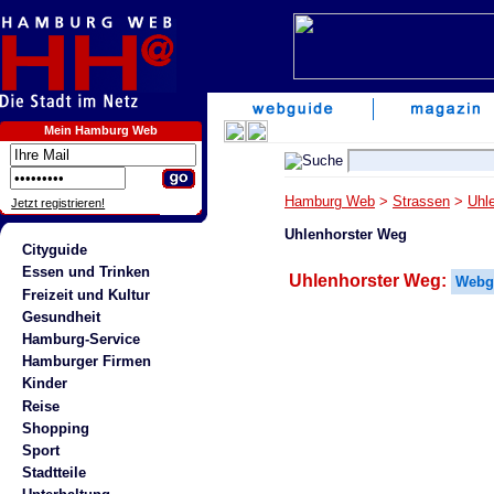
Mein Hamburg Web
Hamburg Web
>
Strassen
>
Uhl
Jetzt registrieren!
Uhlenhorster Weg
Cityguide
Essen und Trinken
Uhlenhorster Weg:
Webg
Freizeit und Kultur
Gesundheit
Hamburg-Service
Hamburger Firmen
Kinder
Reise
Shopping
Sport
Stadtteile