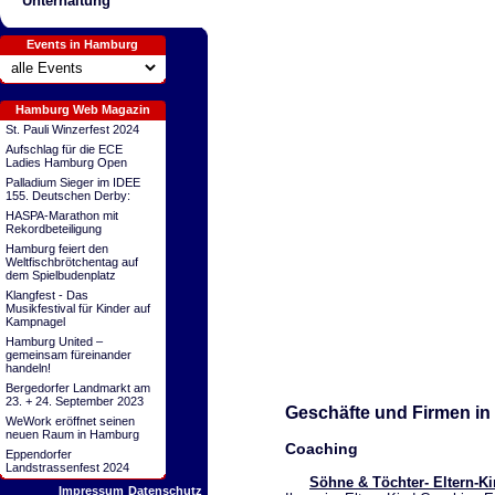
Unterhaltung
Events in Hamburg
Hamburg Web Magazin
St. Pauli Winzerfest 2024
Aufschlag für die ECE
Ladies Hamburg Open
Palladium Sieger im IDEE
155. Deutschen Derby:
HASPA-Marathon mit
Rekordbeteiligung
Hamburg feiert den
Weltfischbrötchentag auf
dem Spielbudenplatz
Klangfest - Das
Musikfestival für Kinder auf
Kampnagel
Hamburg United –
gemeinsam füreinander
handeln!
Bergedorfer Landmarkt am
23. + 24. September 2023
Geschäfte und Firmen in
WeWork eröffnet seinen
neuen Raum in Hamburg
Coaching
Eppendorfer
Landstrassenfest 2024
Söhne & Töchter- Eltern-K
Impressum
Datenschutz