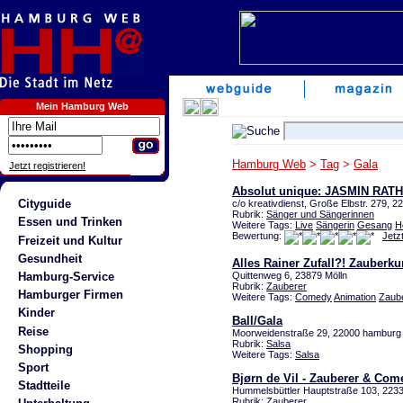
Mein Hamburg Web
Hamburg Web
>
Tag
>
Gala
Jetzt registrieren!
Absolut unique: JASMIN RATHC
Cityguide
c/o kreativdienst, Große Elbstr. 279,
Rubrik:
Sänger und Sängerinnen
Essen und Trinken
Weitere Tags:
Live
Sängerin
Gesang
H
Bewertung:
Jetz
Freizeit und Kultur
Gesundheit
Alles Rainer Zufall?! Zauberku
Hamburg-Service
Quittenweg 6, 23879 Mölln
Rubrik:
Zauberer
Hamburger Firmen
Weitere Tags:
Comedy
Animation
Zaub
Kinder
Ball/Gala
Reise
Moorweidenstraße 29, 22000 hamburg 
Rubrik:
Salsa
Shopping
Weitere Tags:
Salsa
Sport
Bjørn de Vil - Zauberer & Com
Stadtteile
Hummelsbüttler Hauptstraße 103, 223
Rubrik:
Zauberer