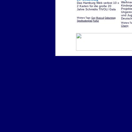
Weihnac
Das Hamburg Web verlost 10 x
Kinderj
2 Karten für die große 20
Projekt
Jahre Schmidts TIVOLI Gala
Ungerec
und Jug
Weitere Tags:
Gay
Musical
Geburtstag
Deutsch
Spielbudenplatz
Kultur
Weitere T
Charity