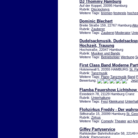
DJ Thommy Hamburg
Auf der Koppel, 20095 Hamburg
Rubrik:
Discjockeys
Weitere Tags:
bremen
festpreis
hochze
Dominic Blechert
Breite Straße 159, 22767 Hamburg
Alt
Rubrik:
Zauberer
Weitere Tags:
Zauberei
Moderator
Unte
Dudelsackmusik, Dudelsackspie
Hochzeit, Trauung
Hochstraße, 22047 Hamburg
Rubrik:
Musiker und Bands
Weitere Tags:
Betriebsfeier
Werbung
S
First Class Band Moderne Par
Holstenwall 5, 20355 HAMBURG
St. Pa
Rubrik:
Tanzmusik
Weitere Tags:
Piano
Tanzmusik
Band
P
Bewertung:
Jetz
Flamba Feuershow Lichtshow
Estedeich 78, 21129 Hamburg Cranz
Rubrik:
Unterhaltung
Weitere Tags:
Fest
Kleinkunst
Unterhal
Flohzirkus Freddy - Der wahrsc
Stiftstraße 15, 20099 Hamburg
St. Geo
Rubrik:
Zirkus
Weitere Tags:
Comedy
Theater
act
Arti
Giffey Partyservice
Rahlstedter Bahnhofstraße 58, 22149 
Rubrik:
Partyservice