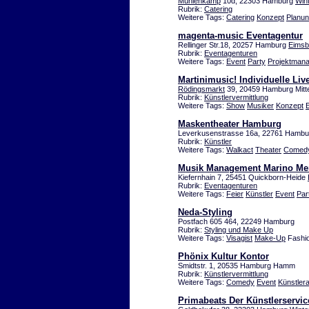
Mühlenkamp
10d, 22303 Hamburg
Win
Rubrik:
Catering
Weitere Tags:
Catering
Konzept
Planu
magenta-music Eventagentur
Rellinger Str.18, 20257 Hamburg
Eimsbü
Rubrik:
Eventagenturen
Weitere Tags:
Event
Party
Projektman
Martinimusic! Individuelle Li
Rödingsmarkt
39, 20459 Hamburg Mitt
Rubrik:
Künstlervermittlung
Weitere Tags:
Show
Musiker
Konzept
Maskentheater Hamburg
Leverkusenstrasse 16a, 22761 Hambu
Rubrik:
Künstler
Weitere Tags:
Walkact
Theater
Comed
Musik Management Marino Men
Kiefernhain 7, 25451 Quickborn-Heide
Rubrik:
Eventagenturen
Weitere Tags:
Feier
Künstler
Event
Par
Neda-Styling
Postfach 605 464, 22249 Hamburg
Rubrik:
Styling und Make Up
Weitere Tags:
Visagist
Make-Up
Fashio
Phönix Kultur Kontor
Smidtstr. 1, 20535 Hamburg Hamm
Rubrik:
Künstlervermittlung
Weitere Tags:
Comedy
Event
Künstler
Primabeats Der Künstlerservic