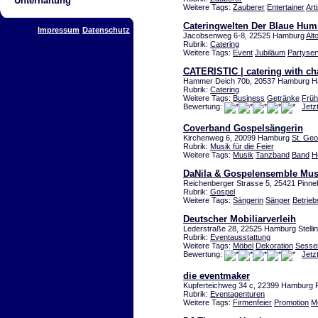
Unterhaltung
Weitere Tags:
Zauberer
Entertainer
Arti
Cateringwelten Der Blaue Hu
Impressum
Datenschutz
Jacobsenweg 6-8, 22525 Hamburg
Alt
Rubrik:
Catering
Weitere Tags:
Event
Jubiläum
Partyser
CATERISTIC | catering with ch
Hammer Deich 70b, 20537 Hamburg 
Rubrik:
Catering
Weitere Tags:
Business
Getränke
Früh
Bewertung:
Jetz
Coverband Gospelsängerin
Kirchenweg 6, 20099 Hamburg
St. Geo
Rubrik:
Musik für die Feier
Weitere Tags:
Musik
Tanzband
Band
H
DaNila & Gospelensemble Musi
Reichenberger Strasse 5, 25421 Pinne
Rubrik:
Gospel
Weitere Tags:
Sängerin
Sänger
Betrieb
Deutscher Mobiliarverleih
Lederstraße 28, 22525 Hamburg Stelli
Rubrik:
Eventausstattung
Weitere Tags:
Möbel
Dekoration
Sesse
Bewertung:
Jetz
die eventmaker
Kupferteichweg 34 c, 22399 Hamburg 
Rubrik:
Eventagenturen
Weitere Tags:
Firmenfeier
Promotion
M