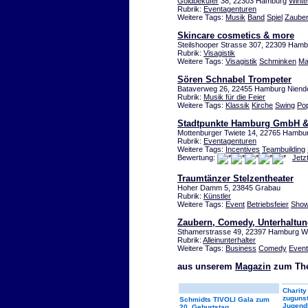
Goldbekufer
38, 22303 Hamburg
Winte
Rubrik:
Eventagenturen
Weitere Tags:
Musik
Band
Spiel
Zauber
Skincare cosmetics & more
Steilshooper Strasse 307, 22309 Hamb
Rubrik:
Visagistik
Weitere Tags:
Visagistik
Schminken
Ma
Sören Schnabel Trompeter
Bataverweg 26, 22455 Hamburg Niend
Rubrik:
Musik für die Feier
Weitere Tags:
Klassik
Kirche
Swing
Po
Stadtpunkte Hamburg GmbH 
Mottenburger Twiete 14, 22765 Hambu
Rubrik:
Eventagenturen
Weitere Tags:
Incentives
Teambuilding
Bewertung:
Jetz
Traumtänzer Stelzentheater
Hoher Damm 5, 23845 Grabau
Rubrik:
Künstler
Weitere Tags:
Event
Betriebsfeier
Sho
Zaubern, Comedy, Unterhaltu
Sthamerstrasse 49, 22397 Hamburg Wo
Rubrik:
Alleinunterhalter
Weitere Tags:
Business
Comedy
Event
aus unserem
Magazin
zum Th
Charity
zuguns
Schmidts TIVOLI Gala zum
Jugend
20. Geburtstag