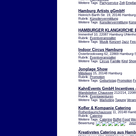
Weitere Tags:
Partyservice
Zelt
Empfa
Hamburg Artists gGmbH
Heinrich-Barth-Str. 19, 20146 Hambur
Rubrik:
Künstlervermittlung
Weitere Tags:
Künstlervermittlung
Küns
HAMBURGER KLANGKIRCHE Ev.
Immenhof 10, 22087 Hamburg Uhlenho
Rubrik:
Eventveranstalter
Weitere Tags:
Musik
Konzert
Jazz
Fest
Indoor Circus Hamburg
Osterbrooksweg 62, 22869 Hamburg-S
Rubrik:
Eventveranstalter
Weitere Tags:
Circus
Familie
Kind
Sho
Jonglage Show
Mittelweg
15, 20148 Hamburg
Rubrik:
Promotion
Weitere Tags:
Geburtstag
Promotion
F
KahnEvents GmbH Incentives 
Wandsbeker Chaussee
212/214, 2208
Rubrik:
Eventagenturen
Weitere Tags:
Marketing
Tagung
Veran
Kofler & Kompanie Catering
Rothenbaumchaussee
11, 20148 Ham
Rubrik:
Catering
Weitere Tags:
Catering
Büffet
Food
Wei
Bewertung:
Jetz
Kreativstes Catering aus Ham