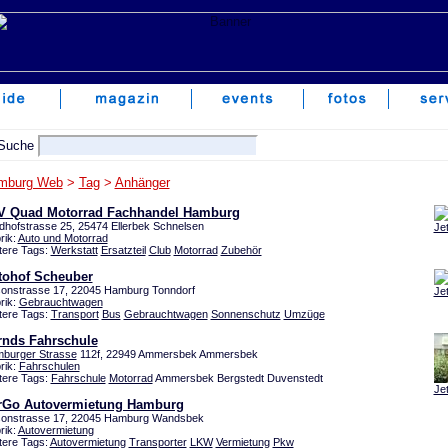
mburg Web
>
Tag
>
Anhänger
V Quad Motorrad Fachhandel Hamburg
dhofstrasse 25, 25474 Ellerbek Schnelsen
Je
rik:
Auto und Motorrad
tere Tags:
Werkstatt
Ersatzteil
Club
Motorrad
Zubehör
tohof Scheuber
sonstrasse 17, 22045 Hamburg Tonndorf
Je
rik:
Gebrauchtwagen
tere Tags:
Transport
Bus
Gebrauchtwagen
Sonnenschutz
Umzüge
rnds Fahrschule
burger Strasse
112f, 22949 Ammersbek Ammersbek
rik:
Fahrschulen
tere Tags:
Fahrschule
Motorrad
Ammersbek Bergstedt Duvenstedt
Je
rGo Autovermietung Hamburg
sonstrasse 17, 22045 Hamburg Wandsbek
rik:
Autovermietung
tere Tags:
Autovermietung
Transporter
LKW
Vermietung
Pkw