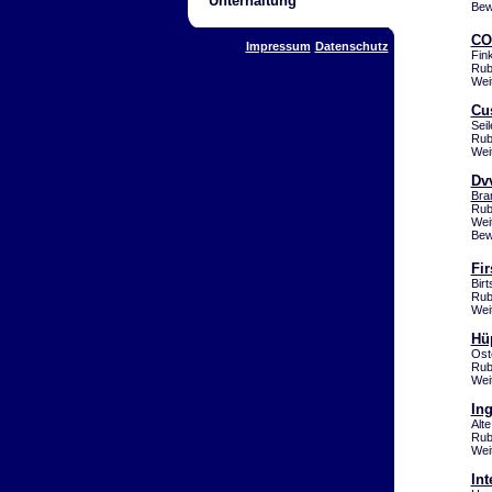
Unterhaltung
Bew
CO
Impressum
Datenschutz
Fin
Rub
Wei
Cu
Sei
Rub
Wei
Dv
Bra
Rub
Wei
Bew
Fi
Bir
Rub
Wei
Hü
Ost
Rub
Wei
In
Alt
Rub
Wei
Int