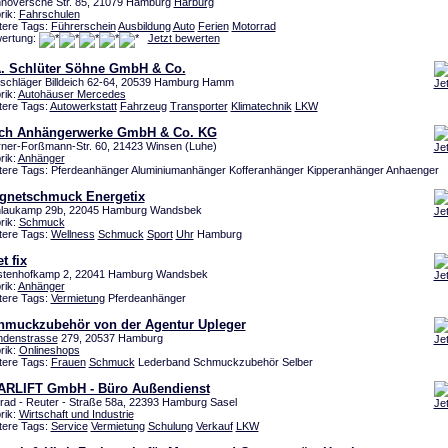
noversche Str. 85, 21079 Hamburg
Harburg
rik:
Fahrschulen
tere Tags:
Führerschein
Ausbildung
Auto
Ferien
Motorrad
ertung:
Jetzt bewerten
A. Schlüter Söhne GmbH & Co.
schläger Billdeich 62-64, 20539 Hamburg Hamm
Je
rik:
Autohäuser Mercedes
tere Tags:
Autowerkstatt
Fahrzeug
Transporter
Klimatechnik
LKW
ch Anhängerwerke GmbH & Co. KG
ner-Forßmann-Str. 60, 21423 Winsen (Luhe)
Je
rik:
Anhänger
tere Tags: Pferdeanhänger Aluminiumanhänger Kofferanhänger Kipperanhänger Anhaenger
gnetschmuck Energetix
laukamp 29b, 22045 Hamburg Wandsbek
Je
rik:
Schmuck
tere Tags:
Wellness
Schmuck
Sport
Uhr
Hamburg
t fix
stenhofkamp 2, 22041 Hamburg Wandsbek
Je
rik:
Anhänger
tere Tags:
Vermietung
Pferdeanhänger
hmuckzubehör von der Agentur Upleger
denstrasse
279, 20537 Hamburg
Je
rik:
Onlineshops
tere Tags:
Frauen
Schmuck
Lederband Schmuckzubehör Selber
ARLIFT GmbH - Büro Außendienst
rad - Reuter - Straße 58a, 22393 Hamburg Sasel
Je
rik:
Wirtschaft und Industrie
tere Tags:
Service
Vermietung
Schulung
Verkauf
LKW