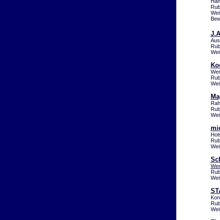
Han
Rub
Wei
Bew
J.
Aus
Rub
Wei
Ko
Wer
Rub
Wei
Ma
Rah
Rub
Wei
mie
Hol
Rub
Wei
Sc
Wen
Rub
Wei
ST
Kon
Rub
Wei