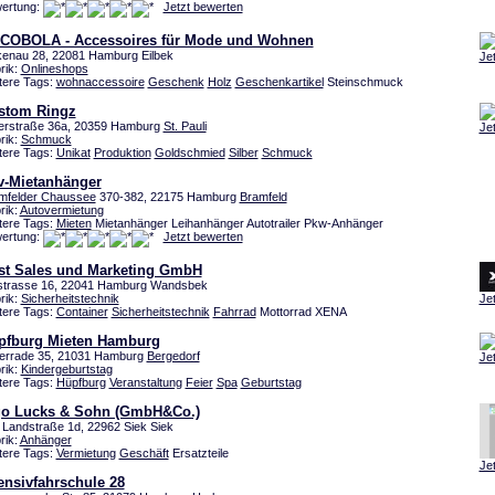
ertung:
Jetzt bewerten
COBOLA - Accessoires für Mode und Wohnen
kenau 28, 22081 Hamburg Eilbek
Je
rik:
Onlineshops
tere Tags:
wohnaccessoire
Geschenk
Holz
Geschenkartikel
Steinschmuck
stom Ringz
lerstraße 36a, 20359 Hamburg
St. Pauli
Je
rik:
Schmuck
tere Tags:
Unikat
Produktion
Goldschmied
Silber
Schmuck
v-Mietanhänger
mfelder Chaussee
370-382, 22175 Hamburg
Bramfeld
rik:
Autovermietung
tere Tags:
Mieten
Mietanhänger Leihanhänger Autotrailer Pkw-Anhänger
ertung:
Jetzt bewerten
rst Sales und Marketing GmbH
tstrasse 16, 22041 Hamburg Wandsbek
rik:
Sicherheitstechnik
Je
tere Tags:
Container
Sicherheitstechnik
Fahrrad
Mottorrad XENA
pfburg Mieten Hamburg
errade 35, 21031 Hamburg
Bergedorf
Je
rik:
Kindergeburtstag
tere Tags:
Hüpfburg
Veranstaltung
Feier
Spa
Geburtstag
go Lucks & Sohn (GmbH&Co.)
e Landstraße 1d, 22962 Siek Siek
rik:
Anhänger
tere Tags:
Vermietung
Geschäft
Ersatzteile
Je
ensivfahrschule 28