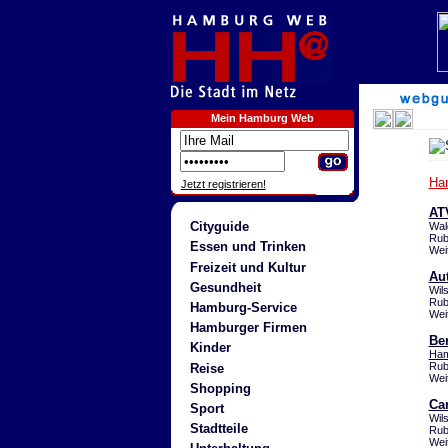
Mein Hamburg Web
Ha
Jetzt registrieren!
AT
Cityguide
Wal
Rub
Essen und Trinken
Wei
Freizeit und Kultur
Au
Gesundheit
Wil
Rub
Hamburg-Service
Wei
Hamburger Firmen
Be
Kinder
Ham
Rub
Reise
Wei
Shopping
Ca
Sport
Wil
Stadtteile
Rub
Wei