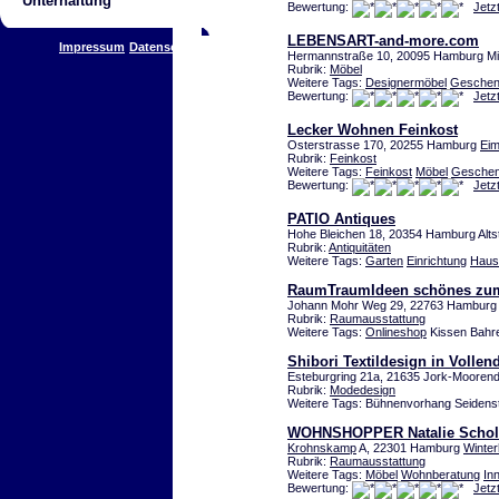
Unterhaltung
Bewertung:
Jetz
LEBENSART-and-more.com
Impressum
Datenschutz
Hermannstraße 10, 20095 Hamburg Mi
Rubrik:
Möbel
Weitere Tags:
Designermöbel
Geschenk
Bewertung:
Jetz
Lecker Wohnen Feinkost
Osterstrasse 170, 20255 Hamburg
Eim
Rubrik:
Feinkost
Weitere Tags:
Feinkost
Möbel
Gesche
Bewertung:
Jetz
PATIO Antiques
Hohe Bleichen 18, 20354 Hamburg Alts
Rubrik:
Antiquitäten
Weitere Tags:
Garten
Einrichtung
Haus
RaumTraumIdeen schönes zu
Johann Mohr Weg 29, 22763 Hamburg 
Rubrik:
Raumausstattung
Weitere Tags:
Onlineshop
Kissen Bahre
Shibori Textildesign in Volle
Esteburgring 21a, 21635 Jork-Mooren
Rubrik:
Modedesign
Weitere Tags: Bühnenvorhang Seidenst
WOHNSHOPPER Natalie Schol
Krohnskamp
A, 22301 Hamburg
Winte
Rubrik:
Raumausstattung
Weitere Tags:
Möbel
Wohnberatung
In
Bewertung:
Jetz