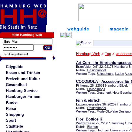
Mein Hamburg Web
Hamburg Web
>
Tag
>
wohnacce
Jetzt registrieren!
Art-Con - Ihr Einrichtungsspezi
Cityguide
Bramfelder Drift 22, 22175 Hamburg
Br
Rubrik:
Designmöbel
Essen und Trinken
Weitere Tags:
Beleuchtung
Laden
Auss
Freizeit und Kultur
COCOBOLA - Accessoires für
Gesundheit
Finkenau 28, 22081 Hamburg Eilbek
Rubrik:
Onlineshops
Hamburg-Service
Weitere Tags:
Geschenk
Holz
Geschen
Hamburger Firmen
fein & ehrlich
Kinder
Lappenbergsallee 36, 20257 Hamburg
Rubrik:
Designmöbel
Reise
Weitere Tags:
Mode
Ökofaire Designpr
Shopping
Fiori Botticelli
Sport
Waitzstrasse
27, 22607 Hamburg Oth
Stadtteile
Rubrik:
Blumen
Weitere Tags:
Hochzeit
Büroservice
Pf