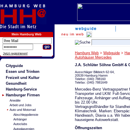
Mein Hamburg Web
Hamburg Web
>
Webguide
>
Ha
Jetzt registrieren!
Autohäuser Mercedes
J.A. Schlüter Söhne GmbH & 
Cityguide
Essen und Trinken
Ausschläger Billdeich 62-64,
20539 Hamburg Hamm
Freizeit und Kultur
Telefon: (040) 788160
Telefax: (040) 7881649
Gesundheit
Mercedes-Benz Vertragspartner f
Hamburg-Service
Transporter und LKW. Full-Servic
Hamburger Firmen
Fahrzeuge, Anhänger und Auflieg
Anwälte
bis 22.00 Uhr.
Arbeit und Jobs
Vertragsgroßhändler für Standhe
Auto und Motorrad
Klimatechnik. Marken: Eberspäch
Abschleppdienste
Handiwash, Diavia u.a. Wir habe
hauseigene Autowerkstatt.
Anhänger
Autoclubs
Öffnungszeiten
Autoglasereien