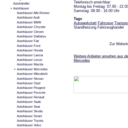
Telefonisch erreichbar:
Autohändler
Montag bis Freitag: 07.00 - 22.0
Autohäuser
Samstag: 08.00 - 16.00 Uhr
Autohäuser Alfa Romeo
Autohäuser Audi
Tags
Autohäuser BMW
Autowerkstatt
Fahrzeug
Transpor
Standheizung Fahrzeughandel
Autohäuser Chrysler
Autohäuser Citroen
Autohäuser Daihatsu
Autohäuser Fiat
Zur Websi
Autohäuser Ford
Autohäuser Honda
Autohäuser Lancia
Weitere Anbieter ansehen aus de
Autohäuser Lexus
Mercedes
Autohäuser Mazda
Autohäuser Mercedes
Autohäuser Mitsubishi
Autohäuser Nissan
Autohäuser Opel
Autohäuser Peugeot
Autohäuser Porsche
Autohäuser Renault
Autohäuser Saab
Autohäuser Seat
Autohäuser Skoda
Autohäuser Smart
Autohäuser Toyota
Autohäuser Volvo