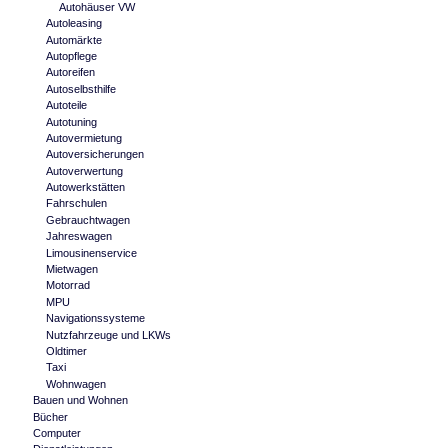
Autohäuser VW
Autoleasing
Automärkte
Autopflege
Autoreifen
Autoselbsthilfe
Autoteile
Autotuning
Autovermietung
Autoversicherungen
Autoverwertung
Autowerkstätten
Fahrschulen
Gebrauchtwagen
Jahreswagen
Limousinenservice
Mietwagen
Motorrad
MPU
Navigationssysteme
Nutzfahrzeuge und LKWs
Oldtimer
Taxi
Wohnwagen
Bauen und Wohnen
Bücher
Computer