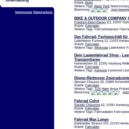
Unterhaltung
Rubrik:
Alster
Weitere Tags:
Alster
Park
Naturschutzg
Bewertung:
Jetzt bewert
Impressum
Datenschutz
BIKE & OUTDOOR COMPANY Gm
Friedrich-Ebert-Damm
111, 22047 Ha
Rubrik:
Fahrräder
Weitere Tags: Fahrradreparatur Fahrr
Das Fahrrad- Fachgeschäft für
Ladenbeker Furtweg 12, 21033 Hambu
Rubrik:
Fahrräder
Weitere Tags:
Werkstatt
Ladenbeker Fa
Dein Lastenfahrrad Shop - Las
Transportieren
Hoheneichen 33, 22391 Hamburg Wellin
Rubrik:
Fahrräder
Weitere Tags:
transport
Lastenrad Las
Diener-Reitmeyer Zweiradcen
Altonaer Chausse 28, 22869 Schenefe
Rubrik:
Fahrräder
Weitere Tags:
TÜV
Helm
Vespa Probefa
Bewertung:
Jetz
Fahrrad Cohrt
Saseler Chaussee
52, 22391 Hamburg
Rubrik:
Fahrräder
Weitere Tags: Fahrradladen Fahrradwe
Fahrrad Max Lange
Rahlstedter Strasse 215, 22143 Hambu
Rubrik:
Fahrräder