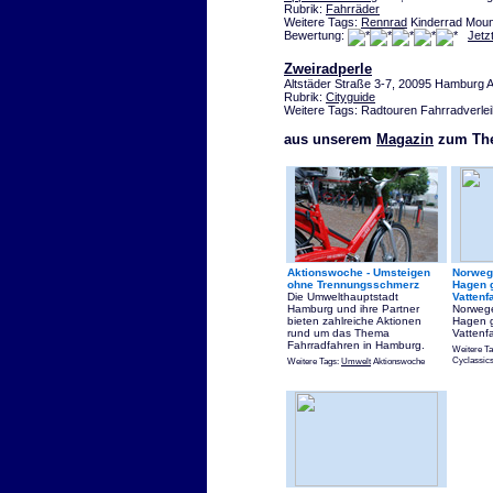
Rubrik:
Fahrräder
Weitere Tags:
Rennrad
Kinderrad Moun
Bewertung:
Jetz
Zweiradperle
Altstäder Straße 3-7, 20095 Hamburg Al
Rubrik:
Cityguide
Weitere Tags: Radtouren Fahrradverlei
aus unserem
Magazin
zum The
Aktionswoche - Umsteigen
Norweg
ohne Trennungsschmerz
Hagen g
Die Umwelthauptstadt
Vattenf
Hamburg und ihre Partner
Norweg
bieten zahlreiche Aktionen
Hagen g
rund um das Thema
Vattenfa
Fahrradfahren in Hamburg.
Weitere T
Cyclassic
Weitere Tags:
Umwelt
Aktionswoche