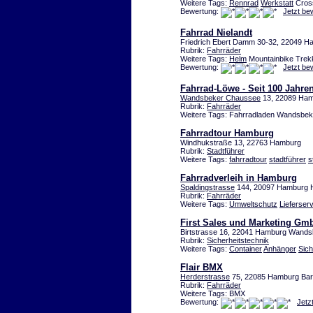
Weitere Tags:
Rennrad
Werkstatt
Cross
Bewertung:
Jetzt be
Fahrrad Nielandt
Friedrich Ebert Damm 30-32, 22049 
Rubrik:
Fahrräder
Weitere Tags:
Helm
Mountainbike Trek
Bewertung:
Jetzt be
Fahrrad-Löwe - Seit 100 Jahre
Wandsbeker Chaussee
13, 22089 Ham
Rubrik:
Fahrräder
Weitere Tags: Fahrradladen Wandsbek
Fahrradtour Hamburg
Windhukstraße 13, 22763 Hamburg
Rubrik:
Stadtführer
Weitere Tags:
fahrradtour
stadtführer
s
Fahrradverleih in Hamburg
Spaldingstrasse
144, 20097 Hamburg
Rubrik:
Fahrräder
Weitere Tags:
Umweltschutz
Lieferser
First Sales und Marketing Gm
Birtstrasse 16, 22041 Hamburg Wand
Rubrik:
Sicherheitstechnik
Weitere Tags:
Container
Anhänger
Sich
Flair BMX
Herderstrasse
75, 22085 Hamburg Ba
Rubrik:
Fahrräder
Weitere Tags: BMX
Bewertung:
Jetz