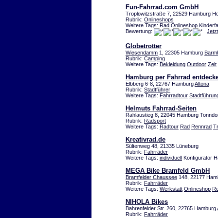
Fun-Fahrrad.com GmbH
Troplowitzstraße 7, 22529 Hamburg Ho
Rubrik:
Onlineshops
Weitere Tags:
Rad
Onlineshop
Kinderf
Bewertung:
Jetz
Globetrotter
Wiesendamm
1, 22305 Hamburg
Barm
Rubrik:
Camping
Weitere Tags:
Bekleidung
Outdoor
Zelt
Hamburg per Fahrrad entdeck
Elbberg 6-8, 22767 Hamburg
Altona
Rubrik:
Stadtführer
Weitere Tags:
Fahrradtour
Stadtführun
Helmuts Fahrrad-Seiten
Rahlaustieg 8, 22045 Hamburg Tonndo
Rubrik:
Radsport
Weitere Tags:
Radtour
Rad
Rennrad
Tr
Kreativrad.de
Sültenweg 48, 21335 Lüneburg
Rubrik:
Fahrräder
Weitere Tags:
individuell
Konfigurator 
MEGA Bike Bramfeld GmbH
Bramfelder Chaussee
148, 22177 Ham
Rubrik:
Fahrräder
Weitere Tags:
Werkstatt
Onlineshop
Re
NIHOLA Bikes
Bahrenfelder Str. 260, 22765 Hamburg
Rubrik:
Fahrräder