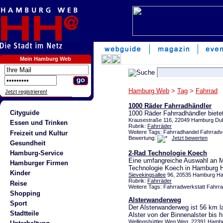
Mein Hamburg Web
Hamburg Web
>
Tag
>
Fahrrad
Jetzt registrieren!
1000 Räder Fahrradhändler
Cityguide
1000 Räder Fahrradhändler biete
Krausestraße 116, 22049 Hamburg Du
Essen und Trinken
Rubrik:
Fahrräder
Weitere Tags: Fahrradhandel Fahrradv
Freizeit und Kultur
Bewertung:
Jetzt bewerten
Gesundheit
Hamburg-Service
2-Rad Technologie Koech
Eine umfangreiche Auswahl an M
Hamburger Firmen
Technologie Koech in Hamburg
Kinder
Sievekingsallee
96, 20535 Hamburg 
Rubrik:
Fahrräder
Reise
Weitere Tags: Fahrradwerkstatt Fahrr
Shopping
Alsterwanderweg
Sport
Der Alsterwanderweg ist 56 km l
Stadtteile
Alster von der Binnenalster bis h
Wellingsbüttler Weg
Weg, 22391 Hambur