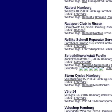
Weitere Tags:
Rad
Transportrad Famili
Räderei-Hamburg
Weidestr.18, 22083 Hamburg Barmbek
Rubrik:
Fahrräder
Weitere Tags:
Reparatur
Bremsen
Ren
Radsport Club in Rissen
Flerrentwiete 61, 22559 Hamburg Riss
Rubrik:
Radsport
Weitere Tags:
Rennrad
Radtour
Cross 
ReBike Schnell Reparatur Serv
Barmbeker Strasse
153, 22299 Hambu
Rubrik:
Fahrräder
Weitere Tags: Fahrradinspektion Leihf
Selbsthilfewerkstatt Fardin
Anckelmannstraße 15, 20537 Hamburg
Rubrik:
Autoselbsthilfe
Weitere Tags:
Motorrad
Autoreparatur
Bewertung:
Jetz
Storm Cycles Hamburg
Valentinskamp
45, 20354 Hamburg Neu
Rubrik:
Fahrräder
Weitere Tags:
Rennrad
Mountainbike
Vélo 54
Veringstr. 54, 21107 Hamburg Wilhelm
Rubrik:
Fahrräder
Weitere Tags: Vélo 54 Kindertransport
Veloshop Hamburg
Eppendorfer Weg
250, 20251 Hamburg 