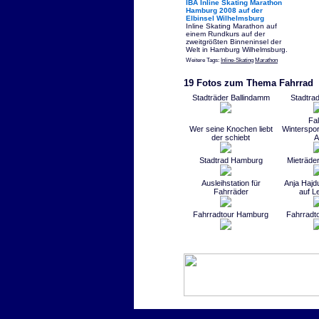
IBA Inline Skating Marathon
Hamburg 2008 auf der
Elbinsel Wilhelmsburg
Inline Skating Marathon auf
einem Rundkurs auf der
zweitgrößten Binneninsel der
Welt in Hamburg Wilhelmsburg.
Weitere Tags:
Inline-Skating
Marathon
19 Fotos zum Thema Fahrrad
Stadträder Ballindamm
Stadtrad
Fa
Wer seine Knochen liebt
Winterspor
der schiebt
A
Stadtrad Hamburg
Mieträde
Ausleihstation für
Anja Hajd
Fahrräder
auf L
Fahrradtour Hamburg
Fahrradt