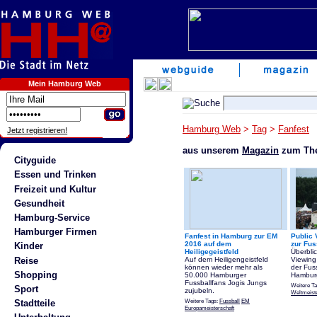
Mein Hamburg Web
Hamburg Web
>
Tag
>
Fanfest
Jetzt registrieren!
aus unserem
Magazin
zum The
Cityguide
Essen und Trinken
Freizeit und Kultur
Gesundheit
Hamburg-Service
Hamburger Firmen
Fanfest in Hamburg zur EM
Public 
2016 auf dem
zur Fu
Kinder
Heiligegeistfeld
Überblic
Reise
Auf dem Heiligengeistfeld
Viewing
können wieder mehr als
der Fus
Shopping
50.000 Hamburger
Hambur
Fussballfans Jogis Jungs
Weitere T
Sport
zujubeln.
Weltmeiste
Weitere Tags:
Fussball
EM
Stadtteile
Europameisterschaft