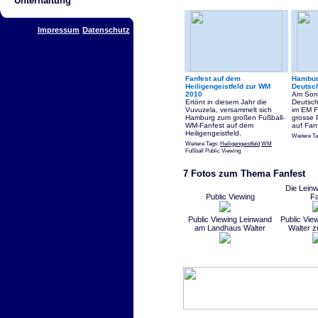
Unterhaltung
Impressum
Datenschutz
Fanfest auf dem
Hambur
Heiligengeistfeld zur WM
Deutsc
2010
Am Sonn
Ertönt in diesem Jahr die
Deutsc
Vuvuzela, versammelt sich
im EM F
Hamburg zum großen Fußball-
grosse 
WM-Fanfest auf dem
auf Fanf
Heiligengeistfeld.
Weitere T
Weitere Tags:
Heiligengeistfeld
WM
Fußball Public Viewing
7 Fotos zum Thema Fanfest
Die Lein
Public Viewing
Fa
Public Viewing Leinwand
Public Vie
am Landhaus Walter
Walter 