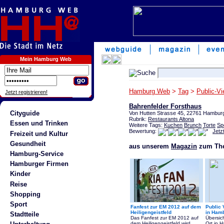
Mein Hamburg Web
Hamburg Web
>
Tag
>
Public-Vi
Jetzt registrieren!
Bahrenfelder Forsthaus
Cityguide
Von Hutten Strasse 45, 22761 Hamburg
Rubrik:
Restaurants Altona
Essen und Trinken
Weitere Tags:
Kuchen
Brunch
Torte
Sp
Bewertung:
Jetz
Freizeit und Kultur
Gesundheit
aus unserem
Magazin
zum The
Hamburg-Service
Hamburger Firmen
Kinder
Reise
Shopping
Sport
Fanfest zur EM 2012 auf dem
Public 
Heiligengeistfeld
in Ham
Stadtteile
Das Fanfest zur EM 2012 auf
Übersic
dem Heiligengeistfeld wird
Ort in 