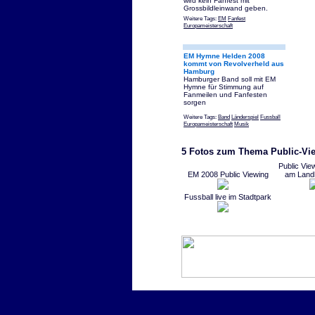
wird kein Fanfest mit
Grossbildleinwand geben.
Weitere Tags:
EM
Fanfest
Europameisterschaft
EM Hymne Helden 2008
kommt von Revolverheld aus
Hamburg
Hamburger Band soll mit EM
Hymne für Stimmung auf
Fanmeilen und Fanfesten
sorgen
Weitere Tags:
Band
Länderspiel
Fussball
Europameisterschaft
Musik
5 Fotos zum Thema Public-Vi
Public Vie
EM 2008 Public Viewing
am Land
Fussball live im Stadtpark