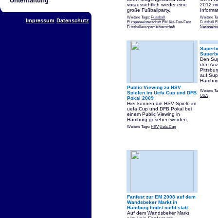
Unterhaltung
voraussichtlich wieder eine
2012 mi
große Fußballparty.
Informa
Weitere Tags:
Fussball
Weitere T
Impressum
Datenschutz
Europameisterschaft
EM
Kia-Fan-Fest
Fussball
E
Fussballeuropameisterschaft
Nationalm
Superb
Superb
Den Su
den Ari
Pittsbu
auf Sup
Hambur
Public Viewing zu HSV
Weitere T
Spielen im Uefa Cup und DFB
USA
Pokal 2009
Hier können die HSV Spiele im
uefa Cup und DFB Pokal bei
einem Public Viewing in
Hamburg gesehen werden.
Weitere Tags:
HSV
Uefa-Cup
Fanfest zur EM 2008 auf dem
Wandsbeker Markt in
Hamburg findet nicht statt
Auf dem Wandsbeker Markt