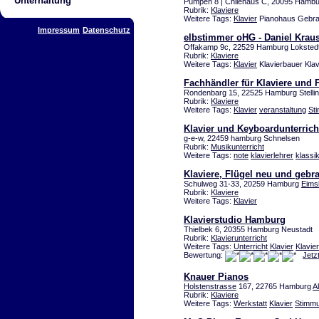
Unterhaltung
Pumpen 8 | Chilehaus C, 20095 Hambur
Rubrik:
Klaviere
Weitere Tags:
Klavier
Pianohaus Gebrau
Impressum
Datenschutz
elbstimmer oHG - Daniel Krau
Offakamp 9c, 22529 Hamburg Loksted
Rubrik:
Klaviere
Weitere Tags:
Klavier
Klavierbauer Kla
Fachhändler für Klaviere und 
Rondenbarg 15, 22525 Hamburg Stelli
Rubrik:
Klaviere
Weitere Tags:
Klavier
veranstaltung
St
Klavier und Keyboardunterrich
g-e-w, 22459 hamburg Schnelsen
Rubrik:
Musikunterricht
Weitere Tags:
note
klavierlehrer
klassi
Klaviere, Flügel neu und gebr
Schulweg 31-33, 20259 Hamburg
Eimsb
Rubrik:
Klaviere
Weitere Tags:
Klavier
Klavierstudio Hamburg
Thielbek 6, 20355 Hamburg Neustadt
Rubrik:
Klavierunterricht
Weitere Tags:
Unterricht
Klavier
Klavier
Bewertung:
Jetz
Knauer Pianos
Holstenstrasse
167, 22765 Hamburg
A
Rubrik:
Klaviere
Weitere Tags:
Werkstatt
Klavier
Stimm