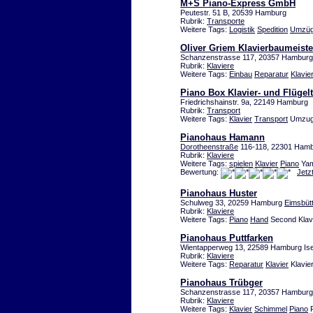
M+S Piano-Express GmbH
Peutestr. 51 B, 20539 Hamburg
Rubrik:
Transporte
Weitere Tags:
Logistik
Spedition
Umzü
Oliver Griem Klavierbaumeiste
Schanzenstrasse 117, 20357 Hambur
Rubrik:
Klaviere
Weitere Tags:
Einbau
Reparatur
Klavie
Piano Box Klavier- und Flügel
Friedrichshainstr. 9a, 22149 Hamburg
Rubrik:
Transport
Weitere Tags:
Klavier
Transport
Umzug
Pianohaus Hamann
Dorotheenstraße
116-118, 22301 Ham
Rubrik:
Klaviere
Weitere Tags:
spielen
Klavier
Piano
Yam
Bewertung:
Jetz
Pianohaus Huster
Schulweg 33, 20259 Hamburg
Eimsbütt
Rubrik:
Klaviere
Weitere Tags:
Piano
Hand
Second Klavi
Pianohaus Puttfarken
Wientapperweg 13, 22589 Hamburg Is
Rubrik:
Klaviere
Weitere Tags:
Reparatur
Klavier
Klavier
Pianohaus Trübger
Schanzenstrasse 117, 20357 Hambur
Rubrik:
Klaviere
Weitere Tags:
Klavier
Schimmel
Piano
P