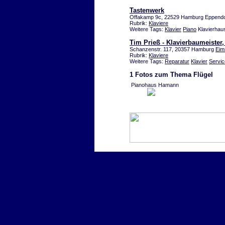
Tastenwerk
Offakamp 9c, 22529 Hamburg Eppendo
Rubrik:
Klaviere
Weitere Tags:
Klavier
Piano
Klavierhau
Tim Prieß - Klavierbaumeister
Schanzenstr. 117, 20357 Hamburg
Eim
Rubrik:
Klaviere
Weitere Tags:
Reparatur
Klavier
Servic
1 Fotos zum Thema Flügel
Pianohaus Hamann