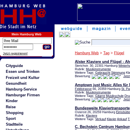
Mein Hamburg Web
Hamburg Web
>
Tag
>
Flügel
Jetzt registrieren!
Alster Klaviere und Flügel - A
Cityguide
Sierichstr. 30, 22301 Hamburg
Winterh
Rubrik:
Musikinstrumente
Essen und Trinken
Weitere Tags:
Gebraucht
Stimmung
Kla
Bewertung:
Jetz
Freizeit und Kultur
Gesundheit
Amptown just Music Alles für
Hamburg-Service
Feldstrasse
66, 20359 Hamburg
St. Pa
Rubrik:
Musikinstrumente
Hamburger Firmen
Weitere Tags:
Gitarre
Musikschule
Dr
Bewertung:
Jetz
Kinder
Reise
Bundesweite Klaviertransporte
Osterstr.26, 20259 Hamburg
Eimsbütte
Shopping
Rubrik:
Klaviere
Sport
Weitere Tags:
Verkauf
Klavier
Ankauf
T
Stadtteile
C. Bechstein Centrum Hambur