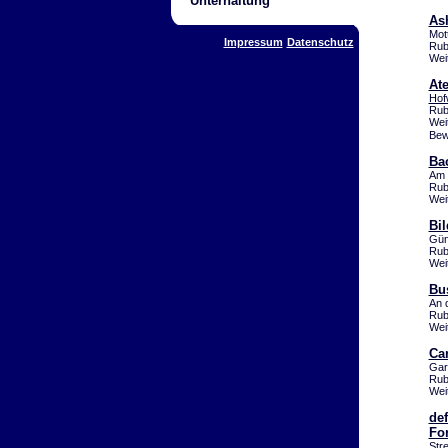
Unterhaltung
As
Mot
Impressum
Datenschutz
Rub
Wei
Ate
Hof
Rub
Wei
Bew
Bac
Am 
Rub
Wei
Bi
Gün
Rub
Wei
Bu
An 
Rub
Wei
Ca
Gar
Rub
Wei
de
For
Str