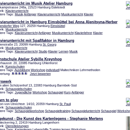
vierunterricht im Musik Atelier Hamburg
kampstrasse 248a, 22523 Hamburg Eidelstedt
Je
rik:
Klavierunterricht
tere Tags:
Musik
Anfänger
Klavierunterricht
Musikunterricht
Klavier
vierunterricht in Hamburg Eimsbüttel bei Anna Alenitsyna-Herber
endorfer Weg
127, 20259 Hamburg
Eimsbüttel
Je
rik:
Musikunterricht
tere Tags:
Klavierunterricht
Anfänger
Musikunterricht
Klavierlehrer
Klavier
vierunterricht mit Spaßfaktor in Hamburg
denstraße 23, 20099 Hamburg
St. Georg
Je
rik:
Musikunterricht
tere Tags:
Klavierunterricht
Studio
Klavier
Lernen
Musik
stschule Atelier Sybille Kreynhop
rhausstr. 20, 22085 Hamburg Uhlenhorst
rik:
Kunstschulen
tere Tags:
Ausbildung
Workshop
individuell
Maltechniken Lehrmethoden
ertung:
Jetzt bewerten
rswerk
m alten Schützenhof 13, 22083 Hamburg Barmbek-Süd
Je
rik:
Schauspielschulen
tere Tags:
Jugendliche
Workshop
Schauspiel
Kurs
Anfänger
rn to play
on-von-Utrechtstr. 14/10, 20359 Hamburg
St. Pauli
Je
rik:
Schauspielschulen
tere Tags:
Schauspielworkshop
Schauspieltraining
Schauspielunterricht
Schauspiel
Worksho
ekunst - Die Kunst des Kartenlegens - Stephanie Mertens
leckerring 2, 22419 Hamburg Langenhorn
rik:
Dienstleistungen
tere Tags:
Kartenlegen
Lebenshilfe
Training
lernen
Workshop