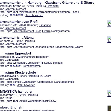
arrenunterricht in Hamburg - Klassische Gitarre und E-Gitarre
merhuder Straße 33, 22769 Hamburg
Eimsbüttel
rik:
Gitarrenunterricht
tere Tags:
Jazz
Weiterbildung
Gitarrenunterricht
Popmusik
Klassik
ertung:
Jetzt bewerten
arrenunterricht von Profi
enstrasse 23a, 20144 Hamburg
Eimsbüttel
Je
rik:
Gitarrenunterricht
tere Tags:
Gitarrenunterricht
Blues
Gitarre
Rockgitarristen
arrenunterricht-Altona
er Kamp
32, 20357 Hamburg
Je
rik:
Gitarrenunterricht
tere Tags:
Gitarrenunterricht
Ottensen
lernen
Schanzenviertel
Gitarre
mnasium Eppendorf
estrasse 35, 20249 Hamburg Eppendorf
rik:
Gymnasien
tere Tags:
Wirtschaft
Gymnasium
IT
Schule
bilingual
ertung:
Jetzt bewerten
mnasium Klosterschule
tphalensweg 7, 20099 Hamburg
St. Georg
rik:
Gymnasien
tere Tags:
Schule
Gymnasium
Klosterschule Ganztagsschule
ertung:
Jetzt bewerten
MNASTICA hamburg
menstraße 15, 22299 Hamburg
Je
rik:
Zirkus
tere Tags:
Tanz
Zirkus
Wettkampf
Ballett
Show
mburg English
tschedstrasse 5, 22301 Hamburg
Winterhude