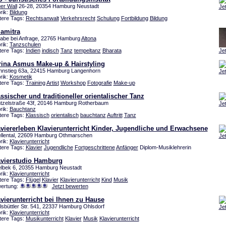
er Wall
26-28, 20354 Hamburg Neustadt
Je
rik:
Bildung
tere Tags:
Rechtsanwalt
Verkehrsrecht
Schulung
Fortbildung
Bildung
lamitra
abe bei Anfrage, 22765 Hamburg
Altona
rik:
Tanzschulen
tere Tags:
Indien
indisch
Tanz
tempeltanz
Bharata
Je
rina Asmus Make-up & Hairstyling
hnstieg 63a, 22415 Hamburg Langenhorn
Je
rik:
Kosmetik
tere Tags:
Training
Artist
Workshop
Fotografie
Make-up
ssischer und traditioneller orientalischer Tanz
tzelstraße 43f, 20146 Hamburg Rotherbaum
Je
rik:
Bauchtanz
tere Tags:
Klassisch
orientalisch
bauchtanz
Auftritt
Tanz
viererleben Klavierunterricht Kinder, Jugendliche und Erwachsene
llental, 22609 Hamburg Othmarschen
Je
rik:
Klavierunterricht
tere Tags:
Klavier
Jugendliche
Fortgeschrittene
Anfänger
Diplom-Musiklehrerin
avierstudio Hamburg
elbek 6, 20355 Hamburg Neustadt
rik:
Klavierunterricht
tere Tags:
Flügel
Klavier
Klavierunterricht
Kind
Musik
ertung:
Jetzt bewerten
vierunterricht bei Ihnen zu Hause
lsbüttler Str. 541, 22337 Hamburg Ohlsdorf
Je
rik:
Klavierunterricht
tere Tags:
Musikunterricht
Klavier
Musik
Klavierunterricht