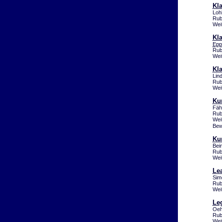
Kla
Loh
Rub
Wei
Kla
Epp
Rub
Wei
Kla
Lin
Rub
Wei
Kun
Fäh
Rub
Wei
Bew
Ku
Bei
Rub
Wei
Lea
Sim
Rub
Wei
Leg
Oeh
Rub
Wei