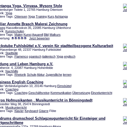
htanga Yoga, Vinyasa, Mysore Style
tenburger Twiete 1, 22765 Hamburg Ottensen
Je
rik:
Yoga
tere Tags:
Ottensen
Yoga
Training
Kurs
Ashtanga
lier Annette Brasch Malerei Zeichnung
weg
Hasselbrookstr.35, 22085 Hamburg Uhlenhorst
rik:
Kunstschulen
tere Tags:
Malen
Kunst
Aquarell
Bild
Malkurs
ertung:
Jetzt bewerten
kstube Fuhlsbüttel e.V. verein für stadtteilbezogene Kulturarbeit
Hasenberge 48, 22337 Hamburg Fuhlsbüttel
Je
rik:
Stadtteile
tere Tags:
Flamenco
spanisch
italienisch
Yoga
englisch
ldung und Leben Hamburg e.V.
therstr. 4, 22087 Hamburg Hohenfelde
Je
rik:
Nachhilfe
tere Tags:
Rhetorik
Schule
Abitur
Jugendliche
lernen
siness English Coaching
der Verbindungsbahn 10, 20146 Hamburg
Eimsbüttel
Je
rik:
Coaching
tere Tags:
Coaching
Geschäftsreise
Kommunikation
Übersetzung
Einzelunterricht
ros Hofmusikanten , Musikunterricht in Bönningstedt
stedter Weg 38, 25474 Bönningstedt
Je
rik:
Musikunterricht
tere Tags:
Klavier
Keyboard
Gitarre
Flöte
fdrums drumschool Schlagzeugunterricht für Einsteiger und
tgeschrittene
Je
esemannstraße 132a, 22769 Hamburg
Altona