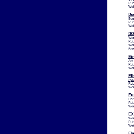
Rub
Wei
Deu
Bog
Rub
Wei
DO
Wen
Rub
Wei
Bew
Ei
Am 
Rub
Wei
El
Sylv
Rub
Wei
Eur
Har
Rub
Wei
EXT
Wen
Rub
Wei
Fl