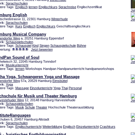
rik:
Sprachschulen
tere Tags:
Englisch
lernen
Englischkurs
Sprachreise
Englischzertifikat
Je
mburg English
tschedstrasse 11, 22301 Hamburg
Winterhude
Je
rik:
Sprachschulen
tere Tags:
Kurs
Englisch
Englischkurs
Geschäftsenglischkurs
mburg Musical Company
endorfer Weg
a, 20251 Hamburg Eppendorf
rik:
Schauspielschulen
tere Tags:
Schauspiel
Kind
Singen
Schauspielschule
Bühne
ertung:
Jetzt bewerten
ndPan Sound of Soul
helwisch 32, 22045 Hamburg Tonndorf
Je
rik:
Musikunterricht
tere Tags:
lernen
Workshops Handpan Handpanunterricht handpanworkshops
tha Yoga, Schwangeren Yoga und Massage
endorfer Weg
57a, 20529 Hamburg
Eimsbüttel
Je
rik:
Yoga
tere Tags:
Massage
Einzelunterricht
Yoga
Thai
Personal
chschule für Musik und Theater Hamburg
vestehuder Weg
12, 20148 Hamburg Harvestehude
Je
rik:
Schauspielschulen
tere Tags:
Musik
Schule
Theater
Hochschule Theaterausbildung
titute4languages
khuben 6, 20457 Hamburg Altstadt
Je
rik:
Sprachschulen
tere Tags:
Englischunterricht
Weiterbildung
Englisch
Einzelunterricht
Crashkurs
 - Juristisches Fortbildungsinstitut