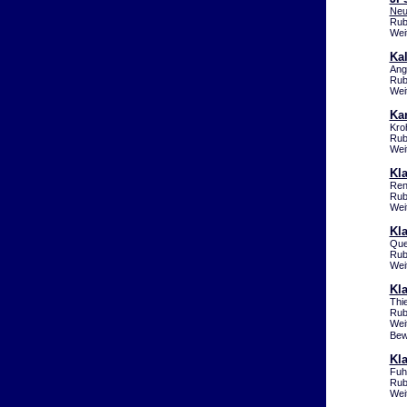
Neu
Rub
Wei
Ka
Ang
Rub
Wei
Ka
Kro
Rub
Wei
Kla
Ren
Rub
Wei
Kla
Que
Rub
Wei
Kl
Thi
Rub
Wei
Bew
Kla
Fuh
Rub
Wei