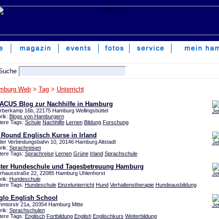
mburg Web
>
Tag
>
Unterricht
ACUS Blog zur Nachhilfe in Hamburg
rberkamp 16b, 22175 Hamburg Wellingsbüttel
Je
rik:
Blogs von Hamburgern
tere Tags:
Schule
Nachhilfe
Lernen
Bildung
Forschung
 Round Englisch Kurse in Irland
der Verbindungsbahn 10, 20146 Hamburg Altstadt
Je
rik:
Sprachreisen
tere Tags:
Sprachreise
Lernen
Grüne
Irland
Sprachschule
ster Hundeschule und Tagesbetreuung Hamburg
rhausstraße 22, 22085 Hamburg Uhlenhorst
Je
rik:
Hundeschule
tere Tags:
Hundeschule
Einzelunterricht
Hund
Verhaltenstherapie
Hundeausbildung
glo English School
mtorstr 21a, 20354 Hamburg Mitte
Je
rik:
Sprachschulen
tere Tags:
Englisch
Fortbildung
English
Englischkurs
Weiterbildung