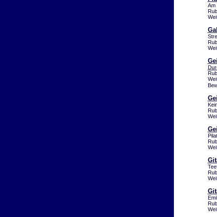
Am 
Rub
Wei
Gab
Str
Rub
Wei
Ge
Dur
Rub
Wei
Bew
Ge
Kei
Rub
Wei
Gei
Pil
Rub
Wei
Gi
Tee
Rub
Wei
Git
Emi
Rub
Wei