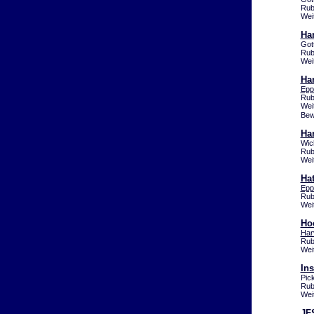
Rub
Wei
Ha
Got
Rub
Wei
Ha
Epp
Rub
Wei
Bew
Ha
Wic
Rub
Wei
Ha
Epp
Rub
Wei
Ho
Har
Rub
Wei
Ins
Pic
Rub
Wei
JFS