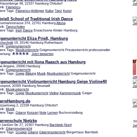
Hasenberge 48, 22337 Hamburg Ohlsdorf
Je
rik:
Flamenco
tere Tags:
Flamenco
Anfänger
Kultur
Tanz
Kunst
riell School of Traditional Irish Dance
esemannstrasse 374, 22761 Hamburg
Altona
Je
rik:
Tanzschulen
tere Tags:
Irish
Dance
Erwachsene Kinder Hamburg
igenunterricht Eliza Prieß, Hamburg
chschnitt
19, 20146 Hamburg Rotherbaum
rik:
Geigenunterricht
tere Tags:
Musikunterricht
Geigenunterricht Privatunterricht professioneller
ertung:
Jetzt bewerten
igenunterricht mit Ilona Raasch aus Hamburg
ne Angane, 20000 Hamburg
rik:
Geigenunterricht
tere Tags:
Geige
Bildung
Musik
Musikunterricht
Geigenunterricht
Je
genunterricht Violinunterricht Hamburg Geige Violine40
atuspool, 20355 Hamburg Neustadt
Je
rik:
Musikunterricht
tere Tags:
Geige
Musikunterricht
Violine
Kammermusik
Geiger
tarreHamburg.de
tzparkweg 2, 22339 Hamburg Ohlsdorf
Je
rik:
Musik
tere Tags:
Gitarre
Konzert
Note
Lernen
Buchvorstellung
arrenschule Nietzke
l-Janßen-Str 27, 22307 Hamburg
Barmbek-Nord
Je
rik:
Gitarrenunterricht
tere Tags:
Gruppe
Gitarre
Gitarrenunterricht
Bürgerhaus Barmbek