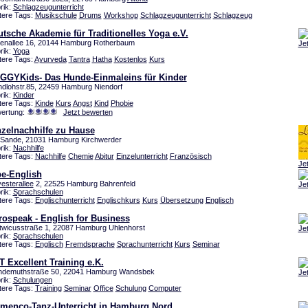
rik:
Schlagzeugunterricht
tere Tags:
Musikschule
Drums
Workshop
Schlagzeugunterricht
Schlagzeug
tsche Akademie für Traditionelles Yoga e.V.
enallee 16, 20144 Hamburg Rotherbaum
Je
rik:
Yoga
tere Tags:
Ayurveda
Tantra
Hatha
Kostenlos
Kurs
GGYKids- Das Hunde-Einmaleins für Kinder
dlohstr.85, 22459 Hamburg Niendorf
rik:
Kinder
tere Tags:
Kinde
Kurs
Angst
Kind
Phobie
ertung:
Jetzt bewerten
nzelnachhilfe zu Hause
Sande, 21031 Hamburg Kirchwerder
rik:
Nachhilfe
tere Tags:
Nachhilfe
Chemie
Abitur
Einzelunterricht
Französisch
Je
be-English
esterallee
2, 22525 Hamburg Bahrenfeld
Je
rik:
Sprachschulen
tere Tags:
Englischunterricht
Englischkurs
Kurs
Übersetzung
Englisch
ospeak - English for Business
twicusstraße 1, 22087 Hamburg Uhlenhorst
Je
rik:
Sprachschulen
tere Tags:
Englisch
Fremdsprache
Sprachunterricht
Kurs
Seminar
 Excellent Training e.K.
demuthstraße 50, 22041 Hamburg Wandsbek
Je
rik:
Schulungen
tere Tags:
Training
Seminar
Office
Schulung
Computer
amenco-Tanz-Unterricht in Hamburg Nord