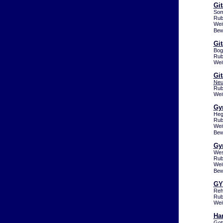
Git
Som
Rub
Wei
Bew
Git
Bog
Rub
Wei
Git
Neu
Rub
Wei
Gy
Heg
Rub
Wei
Bew
Gy
Wes
Rub
Wei
Bew
GY
Reh
Rub
Wei
Ha
Got