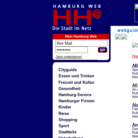
Mein Hamburg Web
Ha
Jetzt registrieren!
AB
Cityguide
Spe
Rub
Essen und Trinken
Wei
Freizeit und Kultur
All
Gesundheit
An 
Rub
Hamburg-Service
Wei
Hamburger Firmen
Al
Kinder
Fäh
Rub
Reise
Wei
Shopping
An
Sport
Dam
Stadtteile
Rub
Wei