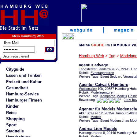
Mein Hamburg Web
Hamburg Web
>
Tag
>
Modelage
Jetzt registrieren!
agentur advage
Cityguide
Tangstedter Landstraße
22, 22415 Ha
Rubrik:
Eventagenturen
Essen und Trinken
Weitere Tags:
Event
Sedcard
Veransta
Freizeit und Kultur
Agentur Catwalk Hamburg
Gesundheit
Weidenallee
10b, 20357 Hamburg Hohe
Rubrik:
Modelagenturen
Hamburg-Service
Weitere Tags:
Komparse
Models
Casti
Bewertung:
Jetzt be
Hamburger Firmen
Kinder
Agentur für Models Modensch
Reise
ABC Strasse 12, 20354 Hamburg Altsta
Rubrik:
Models
Shopping
Weitere Tags:
Event
Modenschau
Mod
Sport
Andrea Lion Models
Stadtteile
Hartungstrasse 8, 20146 Hamburg Ha
Rubrik:
Models