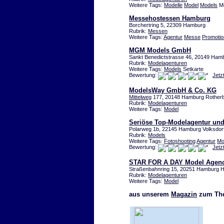
Weitere Tags:
Modelle
Model
Models
Mo
Messehostessen Hamburg
Borchertring 5, 22309 Hamburg
Rubrik:
Messen
Weitere Tags:
Agentur
Messe
Promotio
MGM Models GmbH
Sankt Benedictstrasse 46, 20149 Ham
Rubrik:
Modelagenturen
Weitere Tags:
Models
Setkarte
Bewertung:
Jetz
ModelsWay GmbH & Co. KG
Mittelweg
177, 20148 Hamburg Rother
Rubrik:
Modelagenturen
Weitere Tags:
Model
Seriöse Top-Modelagentur und
Polarweg 1b, 22145 Hamburg Volksdor
Rubrik:
Models
Weitere Tags:
Fotoshooting
Agentur
Mo
Bewertung:
Jetz
STAR FOR A DAY Model Agen
Straßenbahnring 15, 20251 Hamburg H
Rubrik:
Modelagenturen
Weitere Tags:
Model
aus unserem
Magazin
zum The