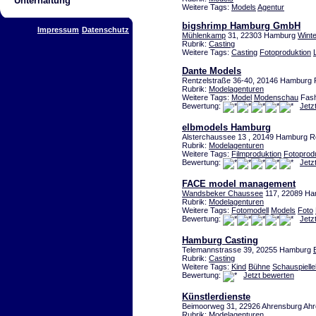
Unterhaltung
Weitere Tags:
Models
Agentur
bigshrimp Hamburg GmbH
Impressum
Datenschutz
Mühlenkamp
31, 22303 Hamburg
Wint
Rubrik:
Casting
Weitere Tags:
Casting
Fotoproduktion
Dante Models
Rentzelstraße 36-40, 20146 Hamburg
Rubrik:
Modelagenturen
Weitere Tags:
Model
Modenschau
Fash
Bewertung:
Jetz
elbmodels Hamburg
Alsterchaussee 13 , 20149 Hamburg 
Rubrik:
Modelagenturen
Weitere Tags:
Filmproduktion
Fotoprod
Bewertung:
Jetz
FACE model management
Wandsbeker Chaussee
117, 22089 Ha
Rubrik:
Modelagenturen
Weitere Tags:
Fotomodell
Models
Foto
Bewertung:
Jetz
Hamburg Casting
Telemannstrasse 39, 20255 Hamburg
Rubrik:
Casting
Weitere Tags:
Kind
Bühne
Schauspielle
Bewertung:
Jetzt bewerten
Künstlerdienste
Beimoorweg 31, 22926 Ahrensburg Ah
Rubrik:
Modelagenturen