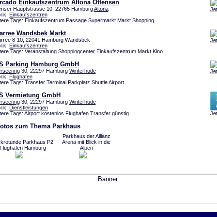
rcado Einkaufszentrum Altona Ottensen
enser Hauptstrasse 10, 22765 Hamburg
Altona
Je
rik:
Einkaufszentren
tere Tags:
Einkaufszentrum
Passage
Supermarkt
Markt
Shopping
arree Wandsbek Markt
rree 8-10, 22041 Hamburg Wandsbek
Je
rik:
Einkaufszentren
tere Tags:
Veranstaltung
Shoppingcenter
Einkaufszentrum
Markt
Kino
S Parking Hamburg GmbH
rseering
30, 22297 Hamburg
Winterhude
Je
rik:
Flughafen
tere Tags:
Transfer
Terminal
Parkplatz
Shuttle
Airport
S Vermietung GmbH
rseering
30, 22297 Hamburg
Winterhude
rik:
Dienstleistungen
tere Tags:
Airport
kostenlos
Flughafen
Transfer
günstig
Je
Fotos zum Thema Parkhaus
Parkhaus der Allianz
rkrotunde Parkhaus P2
Arena mit Blick in die
Flughafen Hamburg
Alpen