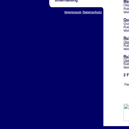
Unterhaltung
Me
Ott
Rub
Impressum
Datenschutz
Wei
Qu
Qua
Rub
Wei
Ru
Übe
Rub
Wei
Ru
Übe
Rub
Wei
2 
Pa