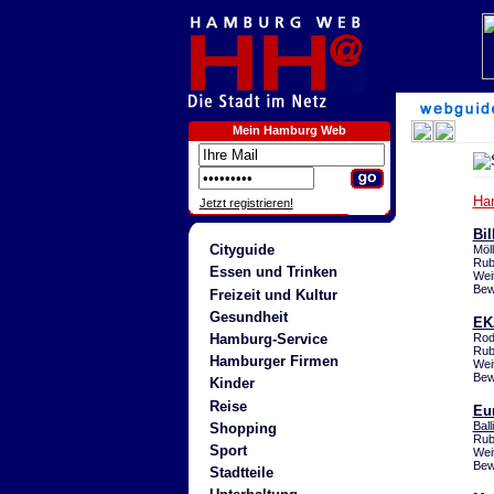
Mein Hamburg Web
Ha
Jetzt registrieren!
Bil
Cityguide
Möl
Rub
Essen und Trinken
Wei
Bew
Freizeit und Kultur
Gesundheit
EK
Hamburg-Service
Rod
Rub
Hamburger Firmen
Wei
Bew
Kinder
Reise
Eu
Bal
Shopping
Rub
Sport
Wei
Bew
Stadtteile