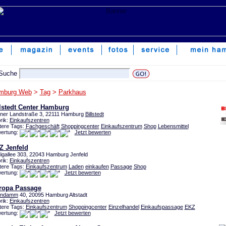
mburg Web
>
Tag
>
Parkhaus
lstedt Center Hamburg
lner Landstraße 3, 22111 Hamburg
Billstedt
rik:
Einkaufszentren
tere Tags:
Fachgeschäft
Shoppingcenter
Einkaufszentrum
Shop
Lebensmittel
ertung:
Jetzt bewerten
Z Jenfeld
igallee 303, 22043 Hamburg Jenfeld
rik:
Einkaufszentren
tere Tags:
Einkaufszentrum
Laden
einkaufen
Passage
Shop
ertung:
Jetzt bewerten
ropa Passage
lindamm
40, 20095 Hamburg Altstadt
rik:
Einkaufszentren
tere Tags:
Einkaufszentrum
Shoppingcenter
Einzelhandel
Einkaufspassage
EKZ
ertung:
Jetzt bewerten