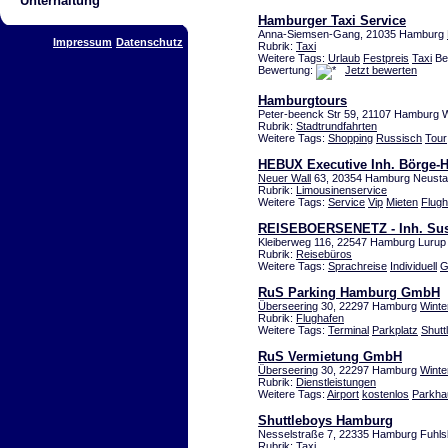
Unterhaltung
Hamburger Taxi Service
Anna-Siemsen-Gang, 21035 Hamburg
Impressum
Datenschutz
Rubrik:
Taxi
Weitere Tags:
Urlaub
Festpreis
Taxi
Bes
Bewertung:
Jetzt bewerten
Hamburgtours
Peter-beenck Str 59, 21107 Hamburg 
Rubrik:
Stadtrundfahrten
Weitere Tags:
Shopping
Russisch
Tour
HEBUX Executive Inh. Börge-H
Neuer Wall
63, 20354 Hamburg Neusta
Rubrik:
Limousinenservice
Weitere Tags:
Service
Vip
Mieten
Flugh
REISEBOERSENETZ - Inh. Sus
Kleiberweg 116, 22547 Hamburg Lurup
Rubrik:
Reisebüros
Weitere Tags:
Sprachreise
Individuell
G
RuS Parking Hamburg GmbH
Überseering
30, 22297 Hamburg
Winte
Rubrik:
Flughafen
Weitere Tags:
Terminal
Parkplatz
Shutt
RuS Vermietung GmbH
Überseering
30, 22297 Hamburg
Winte
Rubrik:
Dienstleistungen
Weitere Tags:
Airport
kostenlos
Parkha
Shuttleboys Hamburg
Nesselstraße 7, 22335 Hamburg Fuhlsb
Rubrik:
Taxi