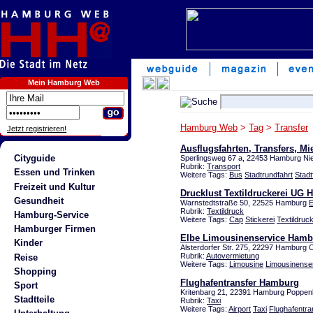
Mein Hamburg Web
Hamburg Web
>
Tag
>
Transfer
Jetzt registrieren!
Ausflugsfahrten, Transfers, M
Cityguide
Sperlingsweg 67 a, 22453 Hamburg Ni
Rubrik:
Transport
Essen und Trinken
Weitere Tags:
Bus
Stadtrundfahrt
Stadt
Freizeit und Kultur
Drucklust Textildruckerei UG
Gesundheit
Warnstedtstraße 50, 22525 Hamburg
E
Rubrik:
Textildruck
Hamburg-Service
Weitere Tags:
Cap
Stickerei
Textildruc
Hamburger Firmen
Elbe Limousinenservice Hamb
Kinder
Alsterdorfer Str. 275, 22297 Hamburg 
Rubrik:
Autovermietung
Reise
Weitere Tags:
Limousine
Limousinense
Shopping
Flughafentransfer Hamburg
Sport
Kritenbarg 21, 22391 Hamburg Poppenb
Stadtteile
Rubrik:
Taxi
Weitere Tags:
Airport
Taxi
Flughafentra