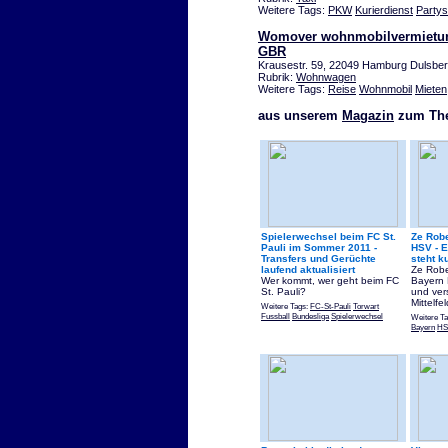
Weitere Tags:
PKW
Kurierdienst
Partys
Womover wohnmobilvermietun
GBR
Krausestr. 59, 22049 Hamburg Dulsbe
Rubrik:
Wohnwagen
Weitere Tags:
Reise
Wohnmobil
Mieten
aus unserem
Magazin
zum The
Spielerwechsel beim FC St.
Ze Rob
Pauli im Sommer 2011 -
HSV - E
Transfers und Gerüchte
steht k
laufend aktualisiert
Ze Robe
Wer kommt, wer geht beim FC
Bayern
St. Pauli?
und ver
Mittelfel
Weitere Tags:
FC-St-Pauli
Torwart
Fussball
Bundesliga
Spielerwechsel
Weitere T
Bayern
HS