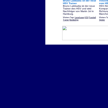
Bruno Labbadia ist der neue
Vincen
HSV Trainer
vom HS
Bruno Labbadia ist der neue
HSV Abw
Trainer des HSV und wird
Kompany
Nachfolger von Martin Jol in
Richtun
Hamburg.
Manches
Weitere Tags:
Leverkusen
HSV
Fussball
Weitere T
Trainer
Bundesliga
Spieler