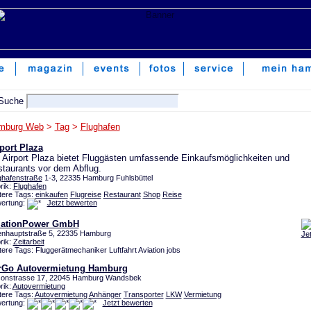
mburg Web
>
Tag
>
Flughafen
port Plaza
 Airport Plaza bietet Fluggästen umfassende Einkaufsmöglichkeiten und
taurants vor dem Abflug.
ghafenstraße
1-3, 22335 Hamburg Fuhlsbüttel
rik:
Flughafen
tere Tags:
einkaufen
Flugreise
Restaurant
Shop
Reise
ertung:
Jetzt bewerten
iationPower GmbH
nhauptstraße 5, 22335 Hamburg
Je
rik:
Zeitarbeit
tere Tags: Fluggerätmechaniker Luftfahrt Aviation jobs
rGo Autovermietung Hamburg
sonstrasse 17, 22045 Hamburg Wandsbek
rik:
Autovermietung
tere Tags:
Autovermietung
Anhänger
Transporter
LKW
Vermietung
ertung:
Jetzt bewerten