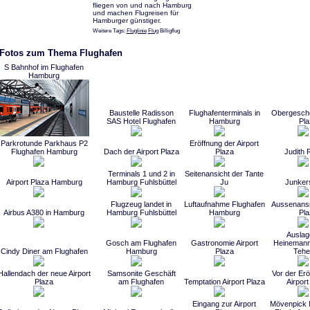
fliegen von und nach Hamburg
und machen Flugreisen für
Hamburger günstiger.
Weitere Tags:
Fluglinie
Flug
Billigflug
 Fotos zum Thema Flughafen
S Bahnhof im Flughafen
Hamburg
Baustelle Radisson
Flughafenterminals in
Obergescho
SAS Hotel Flughafen
Hamburg
Pla
Parkrotunde Parkhaus P2
Eröffnung der Airport
Flughafen Hamburg
Dach der Airport Plaza
Plaza
Judith 
Terminals 1 und 2 in
Seitenansicht der Tante
Airport Plaza Hamburg
Hamburg Fuhlsbüttel
Ju
Junker
Flugzeug landet in
Luftaufnahme Flughafen
Aussenansic
Airbus A380 in Hamburg
Hamburg Fuhlsbüttel
Hamburg
Pla
Auslag
Gosch am Flughafen
Gastronomie Airport
Heinemann
Cindy Diner am Flughafen
Hamburg
Plaza
Tehe
Hallendach der neue Airport
Samsonite Geschäft
Vor der Erö
Plaza
am Flughafen
Temptation Airport Plaza
Airport
Eingang zur Airport
Mövenpick 