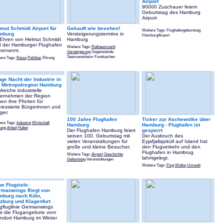
Airport
90000 Zuschauer feiern
Geburtstag des Hamburg
Airport
mut Schmidt Airport für
Gekauft wie besehen!
Weitere Tags: Flughafengeburtstag
mburg
Versteigerungstermine in
HamburgAirport
Ehren von Helmut Schmidt
Hamburg
d der Hamburger Flughafen
Weitere Tags:
Rathausmarkt
benannt.
Versteigerung
Gegenstände
Seemannsheim Fundsachen
ere Tags:
Reise
Politiker
Ehrung
ge Nacht der Industrie in
 Metropolregion Hamburg
lreiche industrielle
ernehmen der Region
nen ihre Pforten für
eressierte Bürgerinnen und
ger.
100 Jahre Flughafen
Ticker zur Aschewolke über
ere Tags:
Industrie
Wirtschaft
Hamburg
Hamburg - Flughafen ist
ung
Arbeit
Hafen
Der Flughafen Hamburg feiert
gesperrt
seinen 100. Geburtstag mit
Der Ausbruch des
vielen Veranstaltungen für
Eyjafjallajoküll auf Island hat
große und kleine Besucher.
den Flugverkehr und den
Flughafen in Hambrug
Weitere Tags:
Airport
Geschichte
lahmgelegt.
Geburtstag
Veranstaltungen
Weitere Tags:
Flug
Wolke
Umwelt
e Flugziele:
manwings fliegt von
burg nach Köln,
zburg und Klagenfurt
ligfluglinie Germanwings
t die Flugangebote vom
ndort Hamburg im Winter
.