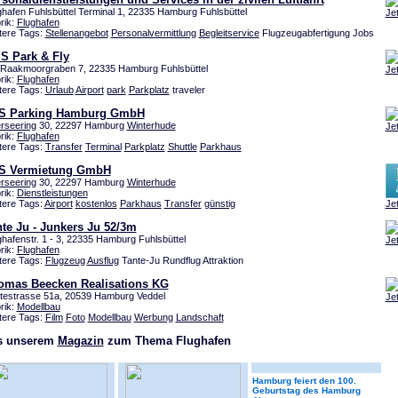
ghafen Fuhlsbüttel Terminal 1, 22335 Hamburg Fuhlsbüttel
Je
rik:
Flughafen
tere Tags:
Stellenangebot
Personalvermittlung
Begleitservice
Flugzeugabfertigung Jobs
S Park & Fly
Raakmoorgraben 7, 22335 Hamburg Fuhlsbüttel
Je
rik:
Flughafen
tere Tags:
Urlaub
Airport
park
Parkplatz
traveler
S Parking Hamburg GmbH
rseering
30, 22297 Hamburg
Winterhude
Je
rik:
Flughafen
tere Tags:
Transfer
Terminal
Parkplatz
Shuttle
Parkhaus
S Vermietung GmbH
rseering
30, 22297 Hamburg
Winterhude
rik:
Dienstleistungen
tere Tags:
Airport
kostenlos
Parkhaus
Transfer
günstig
Je
te Ju - Junkers Ju 52/3m
ghafenstr. 1 - 3, 22335 Hamburg Fuhlsbüttel
Je
rik:
Flughafen
tere Tags:
Flugzeug
Ausflug
Tante-Ju Rundflug Attraktion
omas Beecken Realisations KG
testrasse 51a, 20539 Hamburg Veddel
Je
rik:
Modellbau
tere Tags:
Film
Foto
Modellbau
Werbung
Landschaft
s unserem
Magazin
zum Thema Flughafen
Hamburg feiert den 100.
Geburtstag des Hamburg