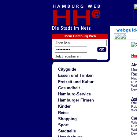
Mein Hamburg Web
Ha
Jetzt registrieren!
Air
Cityguide
Die
Res
Essen und Trinken
Flu
Freizeit und Kultur
Rub
Wei
Gesundheit
Bew
Hamburg-Service
Av
Hamburger Firmen
Obe
Kinder
Rub
Wei
Reise
Ca
Shopping
Wil
Sport
Rub
Wei
Stadtteile
Bew