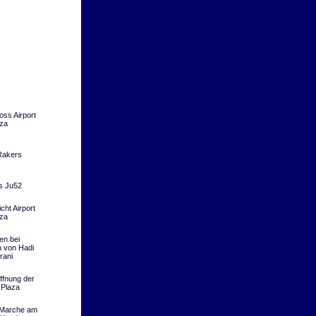
ss Airport
za
Rakers
s Ju52
ht Airport
za
en bei
 von Hadi
rani
ffnung der
 Plaza
Marche am