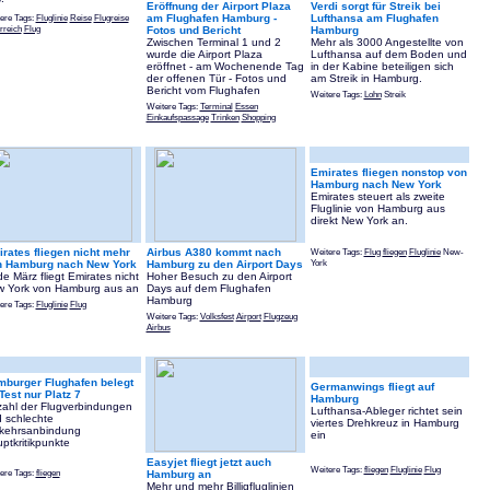
Eröffnung der Airport Plaza
Verdi sorgt für Streik bei
ere Tags:
Fluglinie
Reise
Flugreise
am Flughafen Hamburg -
Lufthansa am Flughafen
rreich
Flug
Fotos und Bericht
Hamburg
Zwischen Terminal 1 und 2
Mehr als 3000 Angestellte von
wurde die Airport Plaza
Lufthansa auf dem Boden und
eröffnet - am Wochenende Tag
in der Kabine beteiligen sich
der offenen Tür - Fotos und
am Streik in Hamburg.
Bericht vom Flughafen
Weitere Tags:
Lohn
Streik
Weitere Tags:
Terminal
Essen
Einkaufspassage
Trinken
Shopping
Emirates fliegen nonstop von
Hamburg nach New York
Emirates steuert als zweite
Fluglinie von Hamburg aus
direkt New York an.
rates fliegen nicht mehr
Airbus A380 kommt nach
Weitere Tags:
Flug
fliegen
Fluglinie
New-
York
n Hamburg nach New York
Hamburg zu den Airport Days
e März fliegt Emirates nicht
Hoher Besuch zu den Airport
 York von Hamburg aus an
Days auf dem Flughafen
Hamburg
ere Tags:
Fluglinie
Flug
Weitere Tags:
Volksfest
Airport
Flugzeug
Airbus
burger Flughafen belegt
Germanwings fliegt auf
Test nur Platz 7
Hamburg
ahl der Flugverbindungen
Lufthansa-Ableger richtet sein
 schlechte
viertes Drehkreuz in Hamburg
kehrsanbindung
ein
ptkritikpunkte
Easyjet fliegt jetzt auch
Weitere Tags:
fliegen
Fluglinie
Flug
ere Tags:
fliegen
Hamburg an
Mehr und mehr Billigfluglinien