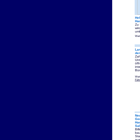
Hel
Ha
Zu 
wir
um
Weit
Lan
der
Zah
Unt
öff
int
Bür
Weit
Führ
Neu
Ger
Ham
Sal
Bil
bau
Sta
aus