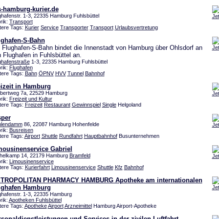
s-hamburg-kurier.de
ghafenstr. 1-3, 22335 Hamburg Fuhlsbüttel
Je
rik:
Transport
tere Tags:
Kurier
Service
Transporter
Transport
Urlaubsvertretung
ughafen-S-Bahn
 Flughafen-S-Bahn bindet die Innenstadt von Hamburg über Ohlsdorf an
Je
 Flughafen in Fuhlsbüttel an.
ghafenstraße
1-3, 22335 Hamburg Fuhlsbüttel
rik:
Flughafen
tere Tags:
Bahn
ÖPNV
HVV
Tunnel
Bahnhof
izeit in Hamburg
bertweg 7a, 22529 Hamburg
Je
rik:
Freizeit und Kultur
tere Tags:
Freizeit
Restaurant
Gewinnspiel
Single
Helgoland
sper
lendamm
86, 22087 Hamburg Hohenfelde
Je
rik:
Busreisen
tere Tags:
Airport
Shuttle
Rundfahrt
Hauptbahnhof
Busunternehmen
mousinenservice Gabriel
helkamp 14, 22179 Hamburg
Bramfeld
Je
rik:
Limousinenservice
tere Tags:
Kurierfahrt
Limousinenservice
Shuttle
Kfz
Bahnhof
TROPOLITAN PHARMACY HAMBURG Apotheke am internationalen
ughafen Hamburg
Je
ghafenstr. 1-3, 22335 Hamburg
rik:
Apotheken Fuhlsbüttel
tere Tags:
Apotheke
Airport
Arzneimittel
Hamburg Airport-Apotheke
sonaldienstleistungen und Services in der zivilen Luftfahrt