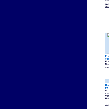
Weit
Öste
Emi
vo
End
New
Weit
Ham
im 
Anz
und
Ver
Hau
Weit