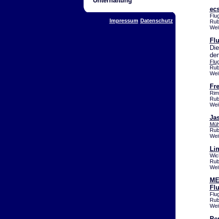
Unterhaltung
ec
Flu
Impressum
Datenschutz
Rub
Wei
Fl
Die
den
Flu
Rub
Wei
Fre
Rim
Rub
Wei
Ja
Müh
Rub
Wei
Li
Wic
Rub
Wei
ME
Fl
Flu
Rub
Wei
Per