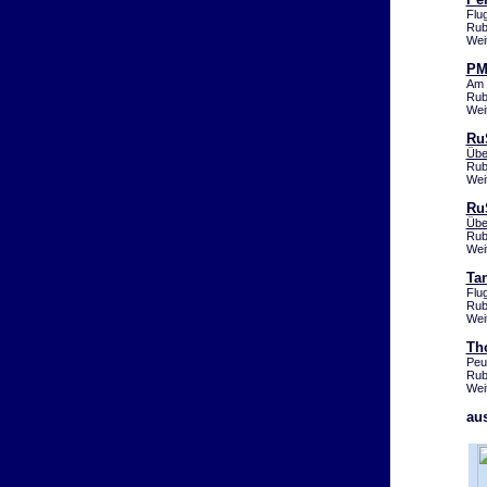
Flu
Rub
Wei
PM
Am 
Rub
Wei
Ru
Übe
Rub
Wei
Ru
Übe
Rub
Wei
Tan
Flu
Rub
Wei
Th
Peu
Rub
Wei
au