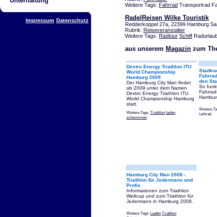
Unterhaltung
Weitere Tags:
Fahrrad
Transportrad Fa
RadelReisen Wilke Touristik
Impressum
Datenschutz
Redderkoppel 27a, 22399 Hamburg Sa
Rubrik:
Reiseveranstalter
Weitere Tags:
Radtour
Schiff
Radurlaub
aus unserem
Magazin
zum Th
Dextro Energy Triathlon ITU
Stadtra
World Championship
Fahrrad
Hamburg 2009
den Sta
Der Hamburg City Man findet
So funk
ab 2009 unter dem Namen
Fahrrad
Dextro Energy Triathlon ITU
Hambur
World Championship Hamburg
statt.
Weitere T
Weitere Tags:
Triathlon
laufen
Leihrad
schwimmen
Hamburg City Man 2008 -
Triathlon für Jedermann und
Profis
Informationen zum Triathlon
Weltcup und zum Triathlon für
Jedermann in Hamburg 2008.
Weitere Tags:
Laufen
Triathlon