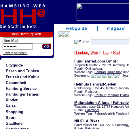
Mein Hamburg Web
Hamburg Web
>
Tag
>
Rad
Jetzt registrieren!
Fun-Fahrrad.com GmbH
Cityguide
Troplowitzstraße 7, 22529 Hamburg Ho
Rubrik:
Onlineshops
Essen und Trinken
Weitere Tags:
Fahrrad
Onlineshop
Kind
Bewertung:
Jetz
Freizeit und Kultur
Gesundheit
Helmuts Fahrrad-Seiten
Hamburg-Service
Rahlaustieg 8, 22045 Hamburg Tonndo
Rubrik:
Radsport
Hamburger Firmen
Weitere Tags:
Radtour
Rennrad
Triathl
Kinder
Motorstation Altona | Fahrradv
Reise
Thadenstrasse 92, 22767 Hamburg
Alt
Rubrik:
Fahrräder
Shopping
Weitere Tags: Fahrradverleih Tandem
Sport
NIHOLA Bikes
Stadtteile
Bahrenfelder Str. 260, 22765 Hamburg
Rubrik:
Fahrräder