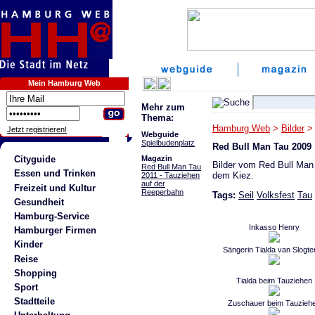
Mein Hamburg Web
Mehr zum
Thema:
Hamburg Web
>
Bilder
Jetzt registrieren!
Webguide
Spielbudenplatz
Red Bull Man Tau 2009
Magazin
Cityguide
Bilder vom Red Bull Man
Red Bull Man Tau
Essen und Trinken
dem Kiez.
2011 - Tauziehen
auf der
Freizeit und Kultur
Reeperbahn
Tags:
Seil
Volksfest
Tau
Gesundheit
Hamburg-Service
Inkasso Henry
Hamburger Firmen
Kinder
Sängerin Tialda van Slogte
Reise
Shopping
Tialda beim Tauziehen
Sport
Stadtteile
Zuschauer beim Tauzieh