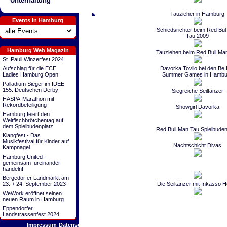
Unterhaltung
Tauzieher in Hamburg
Events in Hamburg
Schiedsrichter beim Red Bu
Tau 2009
Hamburg Web Magazin
Tauziehen beim Red Bull Ma
St. Pauli Winzerfest 2024
Davorka Tovilo bei den Be
Aufschlag für die ECE
Summer Games in Hambu
Ladies Hamburg Open
Palladium Sieger im IDEE
155. Deutschen Derby:
Siegreiche Seiltänzer
HASPA-Marathon mit
Rekordbeteiligung
Showgirl Davorka
Hamburg feiert den
Weltfischbrötchentag auf
dem Spielbudenplatz
Red Bull Man Tau Spielbuden
Klangfest - Das
Musikfestival für Kinder auf
Nachtschicht Divas
Kampnagel
Hamburg United –
gemeinsam füreinander
handeln!
Bergedorfer Landmarkt am
Die Seiltänzer mit Inkasso 
23. + 24. September 2023
WeWork eröffnet seinen
neuen Raum in Hamburg
Eppendorfer
Landstrassenfest 2024
Impressum
Datenschutz