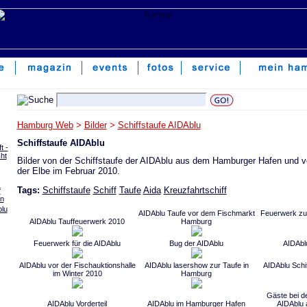
Hamburg Web
>
Bilder
>
Schiffstaufe AIDAblu
Schiffstaufe AIDAblu
t -
ht
Bilder von der Schiffstaufe der AIDAblu aus dem Hamburger Hafen und v
der Elbe im Februar 2010.
Tags:
Schiffstaufe
Schiff
Taufe
Aida
Kreuzfahrtschiff
f
en
blu
AIDAblu Taufe vor dem Fischmarkt
Feuerwerk zur
AIDAblu Tauffeuerwerk 2010
Hamburg
Feuerwerk für die AIDAblu
Bug der AIDAblu
AIDAbl
AIDAblu vor der Fischauktionshalle
AIDAblu lasershow zur Taufe in
AIDAblu Schi
im Winter 2010
Hamburg
Gäste bei de
AIDAblu Vorderteil
AIDAblu im Hamburger Hafen
AIDAblu 