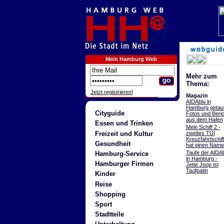
Mein Hamburg Web
Mehr zum
Thema:
Jetzt registrieren!
Magazin
AIDAblu in
Hamburg getauf
Cityguide
Fotos und Beric
aus dem Hafen
Essen und Trinken
Mein Schiff 2 -
Freizeit und Kultur
zweites TUI
Kreuzfahrtschif
Gesundheit
hat einen Nam
Taufe der AIDA
Hamburg-Service
in Hamburg -
Hamburger Firmen
Jette Joop ist
Taufpatin
Kinder
Reise
Shopping
Sport
Stadtteile