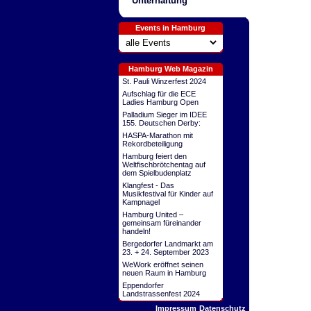
Unterhaltung
Events in Hamburg
Hamburg Web Magazin
St. Pauli Winzerfest 2024
Aufschlag für die ECE
Ladies Hamburg Open
Palladium Sieger im IDEE
155. Deutschen Derby:
HASPA-Marathon mit
Rekordbeteiligung
Hamburg feiert den
Weltfischbrötchentag auf
dem Spielbudenplatz
Klangfest - Das
Musikfestival für Kinder auf
Kampnagel
Hamburg United –
gemeinsam füreinander
handeln!
Bergedorfer Landmarkt am
23. + 24. September 2023
WeWork eröffnet seinen
neuen Raum in Hamburg
Eppendorfer
Landstrassenfest 2024
Impressum
Datenschutz