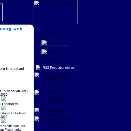
RSS Feed abonnieren
om Einlauf auf
 Taufe der AIDAblu
2010
u Lasershow
ffstaufe im Februar
2010
r Schiffstaufe der
am Fischmarkt