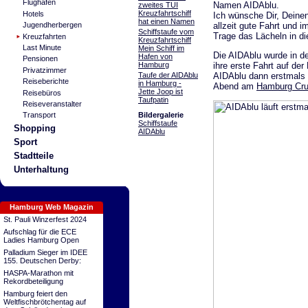
Flughafen
Namen AIDAblu.
zweites TUI
Kreuzfahrtschiff
Hotels
Ich wünsche Dir, Deine
hat einen Namen
allzeit gute Fahrt und 
Jugendherbergen
Schiffstaufe vom
Trage das Lächeln in di
Kreuzfahrten
Kreuzfahrtschiff
Last Minute
Mein Schiff im
Die AIDAblu wurde in de
Hafen von
Pensionen
Hamburg
ihre erste Fahrt auf de
Privatzimmer
Taufe der AIDAblu
AIDAblu dann erstmals i
Reiseberichte
in Hamburg -
Abend am
Hamburg Cru
Jette Joop ist
Reisebüros
Taufpatin
Reiseveranstalter
Bildergalerie
Transport
Schiffstaufe
Shopping
AIDAblu
Sport
Stadtteile
Unterhaltung
Hamburg Web Magazin
St. Pauli Winzerfest 2024
Aufschlag für die ECE
Ladies Hamburg Open
Palladium Sieger im IDEE
155. Deutschen Derby:
HASPA-Marathon mit
Rekordbeteiligung
Hamburg feiert den
Weltfischbrötchentag auf