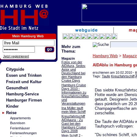
Mein Hamburg Web
Mehr zum
Thema:
Hamburg Web
>
Magazi
Jetzt registrieren!
Magazin
Fotos von der
AIDAblu in Hamburg get
AIDAura, Sedov,
Cityguide
Astor und
erschienen am 10.02.2010 -
K
Deutschland bei
Essen und Trinken
Tags:
Taufe
Kreuzfahrtschiff
A
den Hamburg
Cruise Days
Freizeit und Kultur
Hamburg Cruise
Gesundheit
Days 2010 -
Das siebte Kreuzfahrtsc
Informationen zu
Hamburg-Service
Flotte wurde am Diens
Kreuzfahrtschiffen
getauft. Designerin Jett
und
Hamburger Firmen
Veranstaltungen
dass pünktlich um 20.2
Kinder
Ina Müller tauft
Champagnerflasche am
mein Mein Schiff
Reise
zerschellte.
Kreuzfahrtschiff
Appartements
AIDAaura - Zu
Die Taufe der AIDAblu 
Busreisen
Gast bei den
Taufspruch vollzogen:
Hamburg Cruise
Ferienhäuser
Days 2008
Ferienwohnungen
"Du schönes Schiff, ich
Mein Schiff 2 -