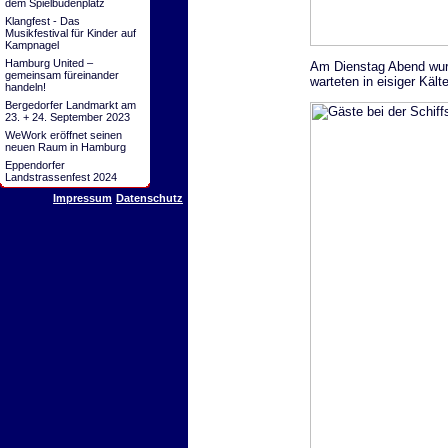
dem Spielbudenplatz
Klangfest - Das
Musikfestival für Kinder auf
Kampnagel
Hamburg United –
Am Dienstag Abend wurd
gemeinsam füreinander
warteten in eisiger Käl
handeln!
Bergedorfer Landmarkt am
23. + 24. September 2023
WeWork eröffnet seinen
neuen Raum in Hamburg
Eppendorfer
Landstrassenfest 2024
Impressum
Datenschutz