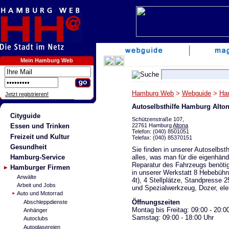
Mein Hamburg Web
Hamburg Web
>
Webguide
>
Ha
Jetzt registrieren!
Autoselbsthilfe Hamburg Alto
Cityguide
Schützenstraße 107,
22761 Hamburg
Altona
Essen und Trinken
Telefon: (040) 8501051
Freizeit und Kultur
Telefax: (040) 85370151
Gesundheit
Sie finden in unserer Autoselbst
alles, was man für die eigenhänd
Hamburg-Service
Reparatur des Fahrzeugs benötig
Hamburger Firmen
in unserer Werkstatt 8 Hebebühn
Anwälte
4t), 4 Stellplätze, Standpresse 25
Arbeit und Jobs
und Spezialwerkzeug, Dozer, ele
Auto und Motorrad
Öffnungszeiten
Abschleppdienste
Montag bis Freitag: 09:00 - 20:0
Anhänger
Samstag: 09:00 - 18:00 Uhr
Autoclubs
Autoglasereien