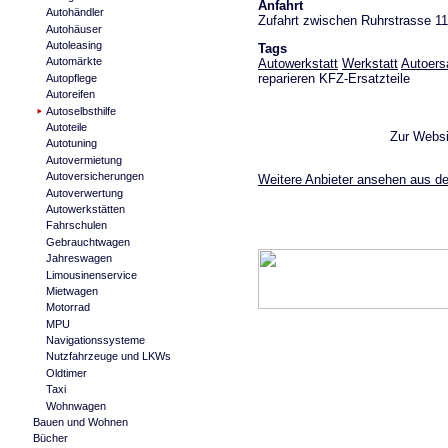
Anfahrt
Autohändler
Zufahrt zwischen Ruhrstrasse 11
Autohäuser
Autoleasing
Tags
Automärkte
Autowerkstatt
Werkstatt
Autoersa
reparieren KFZ-Ersatzteile
Autopflege
Autoreifen
Autoselbsthilfe
Autoteile
Zur Webs
Autotuning
Autovermietung
Autoversicherungen
Weitere Anbieter ansehen aus der
Autoverwertung
Autowerkstätten
Fahrschulen
Gebrauchtwagen
Jahreswagen
Limousinenservice
Mietwagen
Motorrad
MPU
Navigationssysteme
Nutzfahrzeuge und LKWs
Oldtimer
Taxi
Wohnwagen
Bauen und Wohnen
Bücher