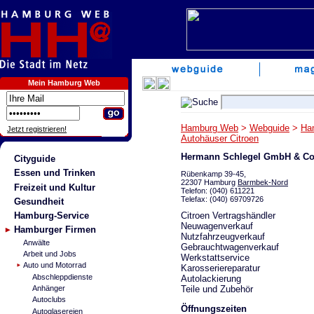
Mein Hamburg Web
Hamburg Web
>
Webguide
>
Ha
Jetzt registrieren!
Autohäuser Citroen
Hermann Schlegel GmbH & Co
Cityguide
Essen und Trinken
Rübenkamp 39-45,
22307 Hamburg
Barmbek-Nord
Freizeit und Kultur
Telefon: (040) 611221
Telefax: (040) 69709726
Gesundheit
Citroen Vertragshändler
Hamburg-Service
Neuwagenverkauf
Hamburger Firmen
Nutzfahrzeugverkauf
Anwälte
Gebrauchtwagenverkauf
Arbeit und Jobs
Werkstattservice
Auto und Motorrad
Karosseriereparatur
Abschleppdienste
Autolackierung
Teile und Zubehör
Anhänger
Autoclubs
Öffnungszeiten
Autoglasereien