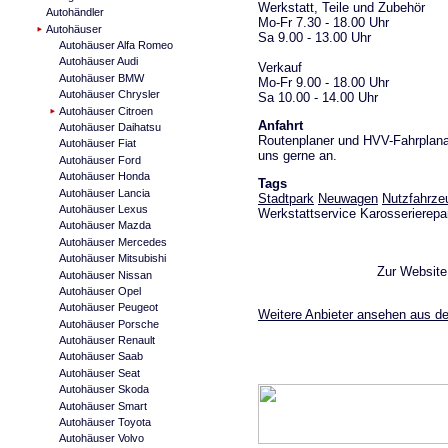
Werkstatt, Teile und Zubehör
Autohändler
Mo-Fr 7.30 - 18.00 Uhr
Autohäuser
Sa 9.00 - 13.00 Uhr
Autohäuser Alfa Romeo
Autohäuser Audi
Verkauf
Autohäuser BMW
Mo-Fr 9.00 - 18.00 Uhr
Autohäuser Chrysler
Sa 10.00 - 14.00 Uhr
Autohäuser Citroen
Anfahrt
Autohäuser Daihatsu
Routenplaner und HVV-Fahrplanau
Autohäuser Fiat
uns gerne an.
Autohäuser Ford
Autohäuser Honda
Tags
Autohäuser Lancia
Stadtpark
Neuwagen
Nutzfahrze
Autohäuser Lexus
Werkstattservice Karosserierepa
Autohäuser Mazda
Autohäuser Mercedes
Autohäuser Mitsubishi
Zur Websit
Autohäuser Nissan
Autohäuser Opel
Autohäuser Peugeot
Weitere Anbieter ansehen aus de
Autohäuser Porsche
Autohäuser Renault
Autohäuser Saab
Autohäuser Seat
Autohäuser Skoda
Autohäuser Smart
Autohäuser Toyota
Autohäuser Volvo