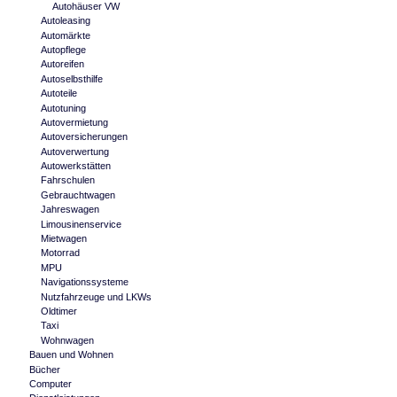
Autohäuser VW
Autoleasing
Automärkte
Autopflege
Autoreifen
Autoselbsthilfe
Autoteile
Autotuning
Autovermietung
Autoversicherungen
Autoverwertung
Autowerkstätten
Fahrschulen
Gebrauchtwagen
Jahreswagen
Limousinenservice
Mietwagen
Motorrad
MPU
Navigationssysteme
Nutzfahrzeuge und LKWs
Oldtimer
Taxi
Wohnwagen
Bauen und Wohnen
Bücher
Computer