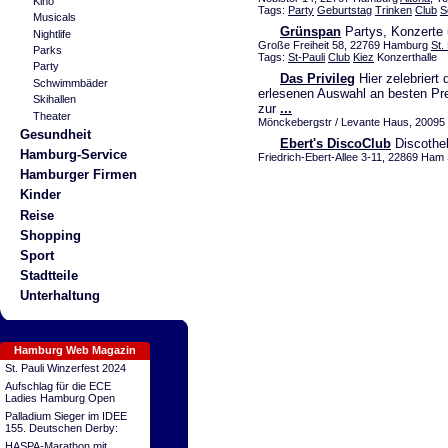
Kino
Tags:
Party
Geburtstag
Trinken
Club
S
Musicals
Grünspan
Partys, Konzerte
Nightlife
Große Freiheit 58, 22769 Hamburg
St.
Parks
Tags:
St-Pauli
Club
Kiez
Konzerthalle
Party
Das Privileg
Hier zelebriert 
Schwimmbäder
erlesenen Auswahl an besten Pre
Skihallen
zur
...
Theater
Mönckebergstr / Levante Haus, 20095 
Gesundheit
Ebert's DiscoClub
Discothek
Hamburg-Service
Friedrich-Ebert-Allee 3-11, 22869 Ham 
Hamburger Firmen
Kinder
Reise
Shopping
Sport
Stadtteile
Unterhaltung
Hamburg Web Magazin
St. Pauli Winzerfest 2024
Aufschlag für die ECE
Ladies Hamburg Open
Palladium Sieger im IDEE
155. Deutschen Derby:
HASPA-Marathon mit