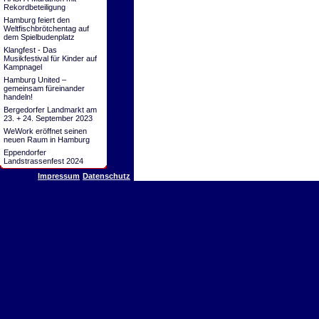
Rekordbeteiligung
Hamburg feiert den
Weltfischbrötchentag auf
dem Spielbudenplatz
Klangfest - Das
Musikfestival für Kinder auf
Kampnagel
Hamburg United –
gemeinsam füreinander
handeln!
Bergedorfer Landmarkt am
23. + 24. September 2023
WeWork eröffnet seinen
neuen Raum in Hamburg
Eppendorfer
Landstrassenfest 2024
Impressum
Datenschutz