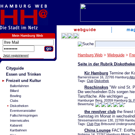
Mein Hamburg Web
Hamburg Web
>
Webguide
>
Fre
Jetzt registrieren!
Seite in der Rubrik Diskothek
Cityguide
Kir Hamburg
Termine der Ko
Essen und Trinken
Barnerstrasse 16, 22765 Hamburg
Alt
Freizeit und Kultur
Tags:
Club
Diskothek
Ballonfahrten
Roschinskys
"Wir sind St. 
Billard
Die wechselnden DJs sorgen hier
Bowling
Tanzfläche. Alle wichtigen
...
Hamburger Berg, 20359 Hamburg
St. P
Clubs
Bewertung:
Diskotheken
Eventveranstalter
the revolver club
the finest 
Fallschirmspringen
Samstag im Monat in wechselnd
Stresemannstrasse 130, 22769 Hamb
Internetcafes
Tags:
Club
Pop
Britsound Underground
Kabarett
China Lounge
FACT: Eröffn
Kartbahnen
Nobistor 14, 22767 Hamburg
Altona
, T