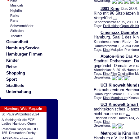
Kino
Bewertung:
Musicals
3001-Kino
Das 3001 i
Nightlife
Kino mit 96 Sitzplätzen b
Parks
Vorgeführt
...
Party
Schanzenstrasse 75, 20357
Schwimmbäder
Tags:
Freiluftkino
Open-Air-Ki
Skihallen
Cinemaxx Dammtor
Theater
Hamburg. Saal 1 des Kino
Gesundheit
Kinobesuchern Platz. Di
Dammtordamm 1, 20354 Hambu
Hamburg-Service
Tags:
Kino
Multiplex Premier
Hamburger Firmen
Abaton-Kino
Das Aba
Kinder
Stadtteil Rotherbaum. D
gegründet. Damals war 
Reise
Allendeplatz 3, 20146 Hambur
Shopping
Tags:
Kino
Film
Originalfilm M
Bewertung:
Sport
UCI Kinowelt Mund
Stadtteile
Einkaufszentrum Hamburg
Unterhaltung
Hamburger Straße 1 - 15, 22
Tags:
Kino
Mundsburg
Kinosa
UCI Kinowelt Smart 
architektonisches Glanzst
Hamburg Web Magazin
nicht nur eine der
...
St. Pauli Winzerfest 2024
Friedrich-Ebert-Damm 134, 2
Aufschlag für die ECE
Tags:
Kino
Ladies Hamburg Open
Bewertung:
Palladium Sieger im IDEE
Metropolis Kino H
155. Deutschen Derby:
Hamburg e.V. ihr Kino M
HASPA-Marathon mit