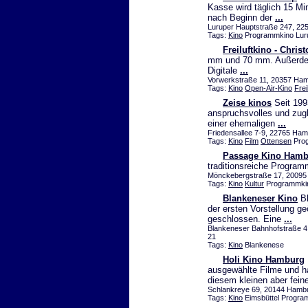
Kasse wird täglich 15 Mi
nach Beginn der
...
Luruper Hauptstraße 247, 225
Tags:
Kino
Programmkino Lur
Freiluftkino - Chri
mm und 70 mm. Außerdem 
Digitale
...
Vorwerkstraße 11, 20357 Hamb
Tags:
Kino
Open-Air-Kino
Frei
Zeise kinos
Seit 199
anspruchsvolles und zug
einer ehemaligen
...
Friedensallee 7-9, 22765 Ham
Tags:
Kino
Film
Ottensen
Prog
Passage Kino Ham
traditionsreiche Progra
Mönckebergstraße 17, 20095 H
Tags:
Kino
Kultur
Programmkin
Blankeneser Kino
Bl
der ersten Vorstellung g
geschlossen. Eine
...
Blankeneser Bahnhofstraße 4 
21
Tags:
Kino
Blankenese
Holi Kino Hamburg
ausgewählte Filme und h
diesem kleinen aber fei
Schlankreye 69, 20144 Hambur
Tags:
Kino
Eimsbüttel Progra