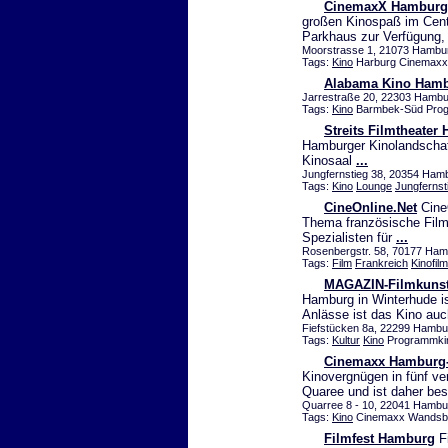
CinemaxX Hamburg
großen Kinospaß im Centr
Parkhaus zur Verfügung
Moorstrasse 1, 21073 Hamb
Tags:
Kino
Harburg Cinemaxx
Alabama Kino Ham
Jarrestraße 20, 22303 Hambu
Tags:
Kino
Barmbek-Süd Pro
Streits Filmtheater
Hamburger Kinolandschaft
Kinosaal
...
Jungfernstieg 38, 20354 Hambu
Tags:
Kino
Lounge
Jungfernst
CineOnline.Net
CineO
Thema französische Filme
Spezialisten für
...
Rosenbergstr. 58, 70177 Ha
Tags:
Film
Frankreich
Kinofilm
MAGAZIN-Filmkunst
Hamburg in Winterhude i
Anlässe ist das Kino au
Fiefstücken 8a, 22299 Hamb
Tags:
Kultur
Kino
Programmkin
Cinemaxx Hamburg
Kinovergnügen in fünf ve
Quaree und ist daher be
Quarree 8 - 10, 22041 Hambu
Tags:
Kino
Cinemaxx Wandsb
Filmfest Hamburg
Fi