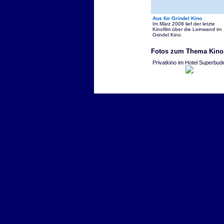
Aus für Grindel Kino
Im März 2008 lief der letzte
Kinofilm über die Leinwand im
Grindel Kino.
Fotos zum Thema Kino
Privatkino im Hotel Superbud