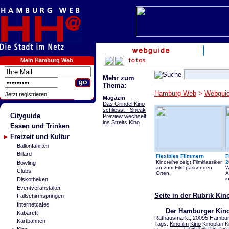
Mein Hamburg Web
Mehr zum
Thema:
Hamburg Web
>
Webgui
Jetzt registrieren!
Magazin
Das Grindel Kino
schliesst - Sneak
Cityguide
Preview wechselt
ins Streits Kino
Essen und Trinken
Freizeit und Kultur
Ballonfahrten
Billard
Flexibles Flimmern
F
Kinoreihe zeigt Filmklassiker
2
Bowling
an zum Film passenden
W
Clubs
Orten.
A
i
Diskotheken
Eventveranstalter
Seite in der Rubrik Ki
Fallschirmspringen
Internetcafes
Der Hamburger Kino
Kabarett
Rathausmarkt, 20095 Hamburg
Kartbahnen
Tags:
Kinofilm
Kino
Kinoplan 