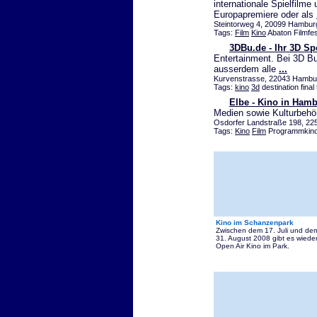
internationale Spielfilm
Europapremiere oder als
Steintorweg 4, 20099 Hamburg 
Tags:
Film
Kino
Abaton Filmfes
3DBu.de - Ihr 3D Spe
Entertainment. Bei 3D Bu.
ausserdem alle
...
Kurvenstrasse, 22043 Hamburg
Tags:
kino
3d
destination final 
Elbe - Kino in Ham
Medien sowie Kulturbehö
Osdorfer Landstraße 198, 225
Tags:
Kino
Film
Programmkin
Kino im Schanzenpark
Zwischen dem 17. Juli und de
31. August 2008 gibt es wiede
Open Air Kino im Park.