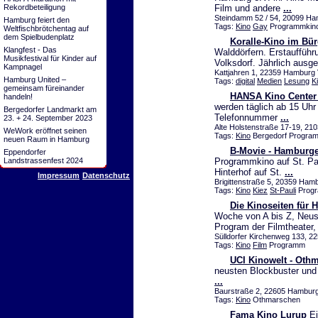
Film und andere
...
Rekordbeteiligung
Steindamm 52 / 54, 20099 H
Hamburg feiert den
Tags:
Kino
Gay
Programmkino
Weltfischbrötchentag auf
dem Spielbudenplatz
Koralle-Kino im Bü
Klangfest - Das
Walddörfern. Erstauffüh
Musikfestival für Kinder auf
Volksdorf. Jährlich aus
Kampnagel
Kattjahren 1, 22359 Hamburg 
Hamburg United –
Tags:
digital
Medien
Lesung
K
gemeinsam füreinander
HANSA Kino Center 
handeln!
werden täglich ab 15 Uh
Bergedorfer Landmarkt am
Telefonnummer
...
23. + 24. September 2023
Alte Holstenstraße 17-19, 2
WeWork eröffnet seinen
Tags:
Kino
Bergedorf Progra
neuen Raum in Hamburg
B-Movie - Hamburg
Eppendorfer
Programmkino auf St. Pau
Landstrassenfest 2024
Hinterhof auf St.
...
Impressum
Datenschutz
Brigittenstraße 5, 20359 Ha
Tags:
Kino
Kiez
St-Pauli
Progr
Die Kinoseiten für 
Woche von A bis Z, Neust
Program der Filmtheater
Sülldorfer Kirchenweg 133, 2
Tags:
Kino
Film
Programm
UCI Kinowelt - Oth
neusten Blockbuster und
...
Baurstraße 2, 22605 Hamburg
Tags:
Kino
Othmarschen
Fama Kino Lurup
Ei