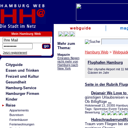
Mein Hamburg Web
Mehr zum
Thema:
Hamburg Web
>
Webguid
Jetzt registrieren!
Magazin
Emirates fliegen
nicht mehr von
Flughafen Hamburg
Cityguide
Hamburg nach
New York
Der citynahe Airport mit 11 Mi
Essen und Trinken
Gästen im Jahr
Freizeit und Kultur
Gesundheit
Seite in der Rubrik Flu
Hamburg-Service
Dejanair We Love to 
Hamburger Firmen
günstigen Urlaubsreisen w
Kinder
Ob Billigflüge
...
Reise
Holstenwall 13, 20355 Hambur
Tags: Sportreise Event-Tickets 
Appartements
Bewertung:
Busreisen
Hubschrauberrundfl
Ferienhäuser
Traum vom Fliegen bei ei
Ferienwohnungen