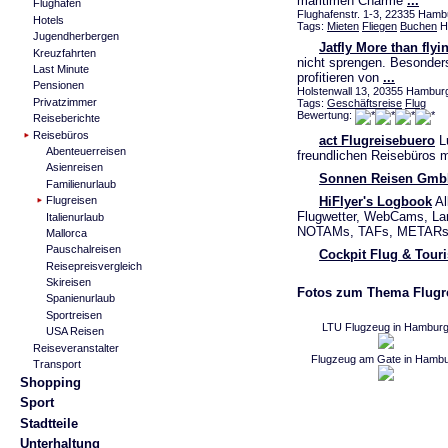
maritimen Charme
...
Flughafen
Flughafenstr. 1-3, 22335 Hambu
Hotels
Tags:
Mieten
Fliegen
Buchen
Hu
Jugendherbergen
Jatfly More than flyi
Kreuzfahrten
nicht sprengen. Besonder
Last Minute
profitieren von
...
Pensionen
Holstenwall 13, 20355 Hambur
Privatzimmer
Tags:
Geschäftsreise
Flug
Bewertung:
Reiseberichte
Reisebüros
act Flugreisebuero
Lu
Abenteuerreisen
freundlichen Reisebüros m
Asienreisen
Sonnen Reisen Gm
Familienurlaub
HiFlyer's Logbook
Al
Flugreisen
Flugwetter, WebCams, Lan
Italienurlaub
NOTAMs, TAFs, METARs, 
Mallorca
Pauschalreisen
Cockpit Flug & Touri
Reisepreisvergleich
Skireisen
Fotos zum Thema Flugr
Spanienurlaub
Sportreisen
LTU Flugzeug in Hambur
USA Reisen
Reiseveranstalter
Flugzeug am Gate in Hamb
Transport
Shopping
Sport
Stadtteile
Unterhaltung