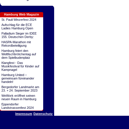
Hamburg Web Magazin
St. Pauli Winzerfest 2024
Aufschlag für die ECE
Ladies Hamburg Open
Palladium Sieger im IDEE
155. Deutschen Derby:
HASPA-Marathon mit
Rekordbeteiligung
Hamburg feiert den
Weltfischbrötchentag auf
dem Spielbudenplatz
Klangfest - Das
Musikfestival für Kinder auf
Kampnagel
Hamburg United –
gemeinsam füreinander
handeln!
Bergedorfer Landmarkt am
23. + 24. September 2023
WeWork eröffnet seinen
neuen Raum in Hamburg
Eppendorfer
Landstrassenfest 2024
Impressum
Datenschutz