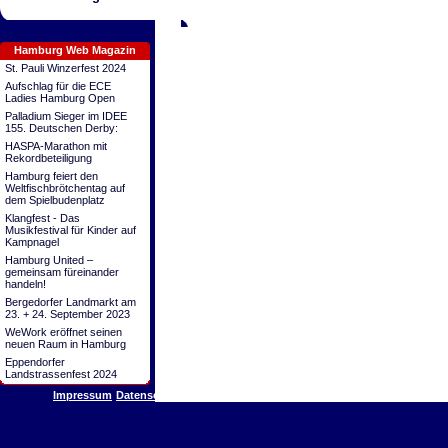
Hamburg Web Magazin
St. Pauli Winzerfest 2024
Aufschlag für die ECE
Ladies Hamburg Open
Palladium Sieger im IDEE
155. Deutschen Derby:
HASPA-Marathon mit
Rekordbeteiligung
Hamburg feiert den
Weltfischbrötchentag auf
dem Spielbudenplatz
Klangfest - Das
Musikfestival für Kinder auf
Kampnagel
Hamburg United –
gemeinsam füreinander
handeln!
Bergedorfer Landmarkt am
23. + 24. September 2023
WeWork eröffnet seinen
neuen Raum in Hamburg
Eppendorfer
Landstrassenfest 2024
Impressum
Datenschutz