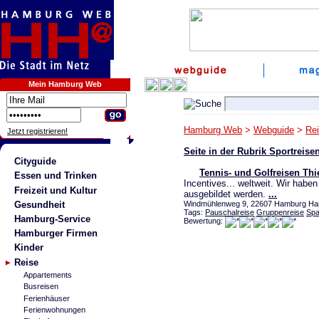
Mein Hamburg Web
Hamburg Web
>
Webguide
>
Re
Jetzt registrieren!
Seite in der Rubrik Sportreis
Cityguide
Tennis- und Golfreisen Thi
Essen und Trinken
Incentives... weltweit. Wir haben
Freizeit und Kultur
ausgebildet werden.
...
Gesundheit
Windmühlenweg 9, 22607 Hamburg Hamb
Tags:
Pauschalreise
Gruppenreise
Spa
Hamburg-Service
Bewertung:
Hamburger Firmen
Kinder
Reise
Appartements
Busreisen
Ferienhäuser
Ferienwohnungen