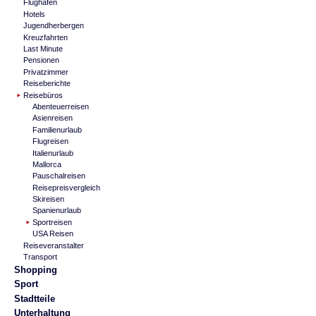
Flughafen
Hotels
Jugendherbergen
Kreuzfahrten
Last Minute
Pensionen
Privatzimmer
Reiseberichte
Reisebüros
Abenteuerreisen
Asienreisen
Familienurlaub
Flugreisen
Italienurlaub
Mallorca
Pauschalreisen
Reisepreisvergleich
Skireisen
Spanienurlaub
Sportreisen
USA Reisen
Reiseveranstalter
Transport
Shopping
Sport
Stadtteile
Unterhaltung