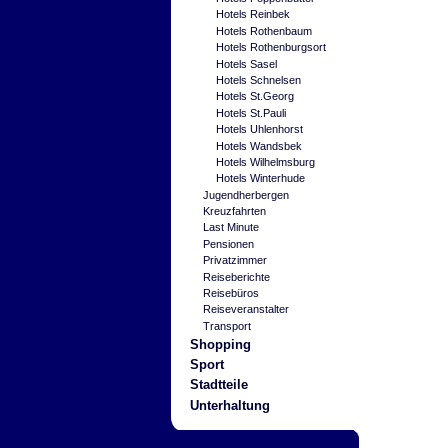
Hotels Reinbek
Hotels Rothenbaum
Hotels Rothenburgsort
Hotels Sasel
Hotels Schnelsen
Hotels St.Georg
Hotels St.Pauli
Hotels Uhlenhorst
Hotels Wandsbek
Hotels Wilhelmsburg
Hotels Winterhude
Jugendherbergen
Kreuzfahrten
Last Minute
Pensionen
Privatzimmer
Reiseberichte
Reisebüros
Reiseveranstalter
Transport
Shopping
Sport
Stadtteile
Unterhaltung