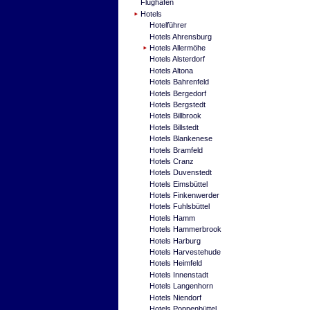
Flughafen
Hotels
Hotelführer
Hotels Ahrensburg
Hotels Allermöhe
Hotels Alsterdorf
Hotels Altona
Hotels Bahrenfeld
Hotels Bergedorf
Hotels Bergstedt
Hotels Billbrook
Hotels Billstedt
Hotels Blankenese
Hotels Bramfeld
Hotels Cranz
Hotels Duvenstedt
Hotels Eimsbüttel
Hotels Finkenwerder
Hotels Fuhlsbüttel
Hotels Hamm
Hotels Hammerbrook
Hotels Harburg
Hotels Harvestehude
Hotels Heimfeld
Hotels Innenstadt
Hotels Langenhorn
Hotels Niendorf
Hotels Poppenbüttel