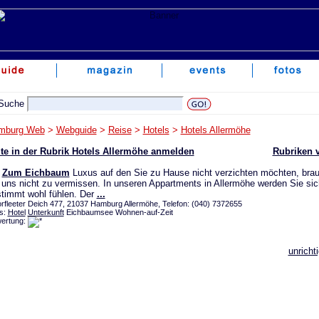
mburg Web
>
Webguide
>
Reise
>
Hotels
>
Hotels Allermöhe
te in der Rubrik Hotels Allermöhe anmelden
Rubriken 
Zum Eichbaum
Luxus auf den Sie zu Hause nicht verzichten möchten, bra
 uns nicht zu vermissen. In unseren Appartments in Allermöhe werden Sie sic
timmt wohl fühlen. Der
...
rfleeter Deich 477, 21037 Hamburg Allermöhe, Telefon: (040) 7372655
s:
Hotel
Unterkunft
Eichbaumsee Wohnen-auf-Zeit
ertung:
unricht