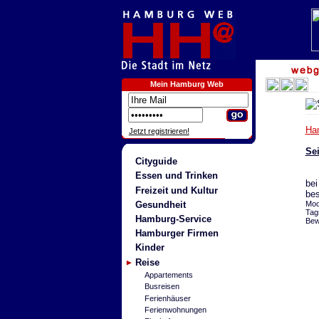
Mein Hamburg Web
Ha
Jetzt registrieren!
Sei
Cityguide
Essen und Trinken
bei
Freizeit und Kultur
bes
Gesundheit
Moo
Tag
Hamburg-Service
Bew
Hamburger Firmen
Kinder
Reise
Appartements
Busreisen
Ferienhäuser
Ferienwohnungen