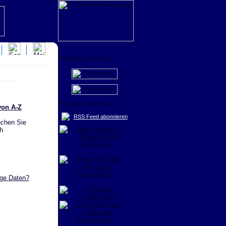
von A-Z
RSS Feed abonnieren
uchen Sie
h
ige Daten?