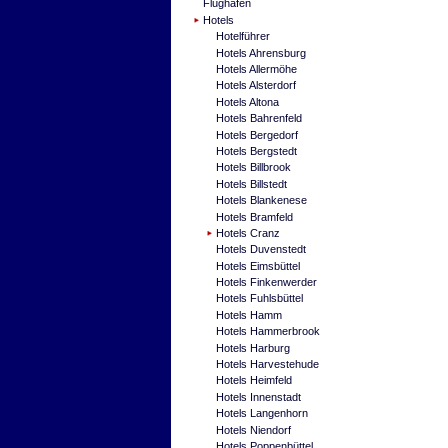
Flughafen
Hotels
Hotelführer
Hotels Ahrensburg
Hotels Allermöhe
Hotels Alsterdorf
Hotels Altona
Hotels Bahrenfeld
Hotels Bergedorf
Hotels Bergstedt
Hotels Billbrook
Hotels Billstedt
Hotels Blankenese
Hotels Bramfeld
Hotels Cranz
Hotels Duvenstedt
Hotels Eimsbüttel
Hotels Finkenwerder
Hotels Fuhlsbüttel
Hotels Hamm
Hotels Hammerbrook
Hotels Harburg
Hotels Harvestehude
Hotels Heimfeld
Hotels Innenstadt
Hotels Langenhorn
Hotels Niendorf
Hotels Poppenbüttel