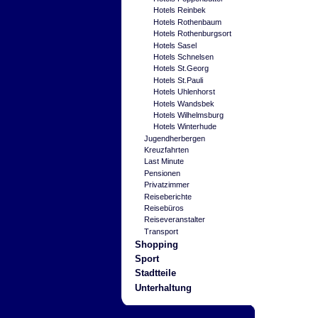
Hotels Reinbek
Hotels Rothenbaum
Hotels Rothenburgsort
Hotels Sasel
Hotels Schnelsen
Hotels St.Georg
Hotels St.Pauli
Hotels Uhlenhorst
Hotels Wandsbek
Hotels Wilhelmsburg
Hotels Winterhude
Jugendherbergen
Kreuzfahrten
Last Minute
Pensionen
Privatzimmer
Reiseberichte
Reisebüros
Reiseveranstalter
Transport
Shopping
Sport
Stadtteile
Unterhaltung