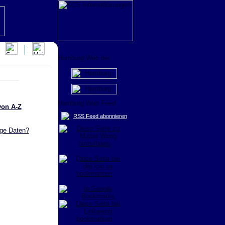
von A-Z
RSS Feed abonnieren
ige Daten?