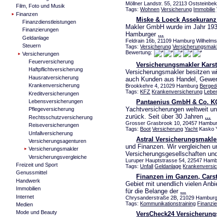
Möllner Landstr. 55, 22113 Oststeinbek
Film, Foto und Musik
Tags:
Wohnen
Versicherung
Immobilie
Finanzen
Miske & Loeck Assekuran
Finanzdienstleistungen
Makler GmbH wurde im Jahr 1935
Finanzierungen
Hamburger
...
Geldanlage
Feldrain 16b, 21109 Hamburg Wilhelms
Steuern
Tags:
Versicherung
Versicherungsmak
Bewertung:
Versicherungen
Feuerversicherung
Versicherungsmakler Kars
Haftpflichtversicherung
Versicherungsmakler besitzen wi
Hausratversicherung
auch Kunden aus Handel, Gewe
Krankenversicherung
Brookkehre 4, 21029 Hamburg
Berged
Tags:
KFZ
Krankenversicherung
Lebe
Kreditversicherungen
Lebensversicherungen
Pantaenius GmbH & Co. K
Yachtversicherungen weltweit un
Pflegeversicherung
zurück. Seit über 30 Jahren
...
Rechtsschutzversicherung
Grosser Grasbrook 10, 20457 Hambu
Reiseversicherungen
Tags:
Boot
Versicherung
Yacht
Kasko Y
Unfallversicherung
Astral Versicherungsmakle
Versicherungsagenturen
und Finanzen. Wir vergleichen u
Versicherungsmakler
Versicherungsgesellschaften un
Versicherungsvergleiche
Luruper Hauptstrasse 54, 22547 Hambu
Freizeit und Sport
Tags:
Unfall
Geldanlage
Krankenversi
Genussmittel
Finanzen im Ganzen, Carst
Handwerk
Gebiet mit unendlich vielen An
Immobilien
für die Belange der
...
Internet
Chrysanderstraße 2B, 21029 Hambur
Tags:
Kommunikationstraining
Finanzi
Medien
Mode und Beauty
VersCheck24 Versicherung