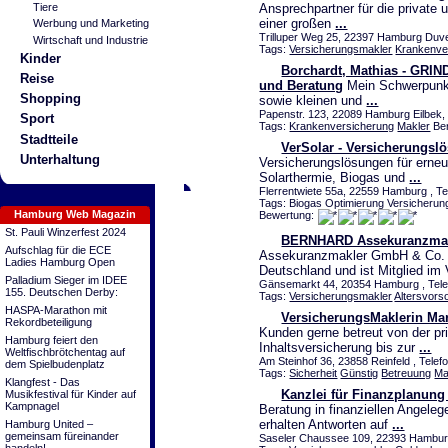
Tiere
Ansprechpartner für die private 
einer großen
...
Werbung und Marketing
Trilluper Weg 25, 22397 Hamburg Duve
Wirtschaft und Industrie
Tags:
Versicherungsmakler
Krankenve
Kinder
Borchardt, Mathias - GRI
Reise
und Beratung
Mein Schwerpunkt
Shopping
sowie kleinen und
...
Papenstr. 123, 22089 Hamburg Eilbek,
Sport
Tags:
Krankenversicherung
Makler
Ber
Stadtteile
VerSolar - Versicherungsl
Unterhaltung
Versicherungslösungen für erneu
Solarthermie, Biogas und
...
Flerrentwiete 55a, 22559 Hamburg , Te
Tags: Biogas Optimierung Versicherun
Hamburg Web Magazin
Bewertung:
St. Pauli Winzerfest 2024
BERNHARD Assekuranzmak
Aufschlag für die ECE
Assekuranzmakler GmbH & Co. K
Ladies Hamburg Open
Deutschland und ist Mitglied i
Palladium Sieger im IDEE
Gänsemarkt 44, 20354 Hamburg , Telef
155. Deutschen Derby:
Tags:
Versicherungsmakler
Altersvors
HASPA-Marathon mit
VersicherungsMaklerin Ma
Rekordbeteiligung
Kunden gerne betreut von der pri
Hamburg feiert den
Inhaltsversicherung bis zur
...
Weltfischbrötchentag auf
Am Steinhof 36, 23858 Reinfeld , Tele
dem Spielbudenplatz
Tags:
Sicherheit
Günstig
Betreuung
Ma
Klangfest - Das
Kanzlei für Finanzplanung
Musikfestival für Kinder auf
Kampnagel
Beratung in finanziellen Angeleg
erhalten Antworten auf
...
Hamburg United –
gemeinsam füreinander
Saseler Chaussee 109, 22393 Hamburg 