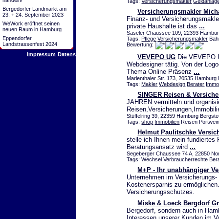
handeln!
Tags:
Versicherungsmakler
Geldanlag
Bergedorfer Landmarkt am
Versicherungsmakler Mich
23. + 24. September 2023
Finanz- und Versicherungsmakler
WeWork eröffnet seinen
private Haushalte ist das
...
neuen Raum in Hamburg
Saseler Chaussee 109, 22393 Hamburg
Eppendorfer
Tags:
Pflege
Versicherungsmakler
Bahr
Landstrassenfest 2024
Bewertung:
Impressum
Datenschutz
VEVEPO UG
Die VEVEPO UG 
Webdesigner tätig. Von der Logo
Thema Online Präsenz
...
Marienthaler Str. 173, 20535 Hambur
Tags:
Makler
Webdesign
Berater
Immob
SINGER Reisen & Versicher
JAHREN vermitteln und organisie
Reisen,Versicherungen,Immobili
Stüffelring 39, 22359 Hamburg Bergste
Tags:
shop
Immobilien
Reisen Portwein
Helmut Paulitschke Versi
stelle ich Ihnen mein fundierte
Beratungsansatz wird
...
Segeberger Chaussee 74 A, 22850 Nord
Tags: Wechsel Verbraucherrechte Ber
M+P - Ihr unabhängiger V
Unternehmen im Versicherungs-
Kostenersparnis zu ermöglichen. 
Versicherungsschutzes.
Miske & Loeck Bergdorf 
Bergedorf, sondern auch in Ham
Interessen unserer Kunden im V