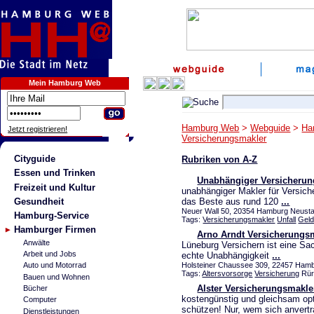
Mein Hamburg Web
Hamburg Web
>
Webguide
>
Ha
Jetzt registrieren!
Versicherungsmakler
Cityguide
Rubriken von A-Z
Essen und Trinken
Unabhängiger Versicherung
Freizeit und Kultur
unabhängiger Makler für Versich
Gesundheit
das Beste aus rund 120
...
Neuer Wall 50, 20354 Hamburg Neustad
Hamburg-Service
Tags:
Versicherungsmakler
Unfall
Geld
Hamburger Firmen
Arno Arndt Versicherungs
Anwälte
Lüneburg Versichern ist eine Sac
Arbeit und Jobs
echte Unabhängigkeit
...
Holsteiner Chaussee 309, 22457 Hamb
Auto und Motorrad
Tags:
Altersvorsorge
Versicherung
Rür
Bauen und Wohnen
Alster Versicherungsmakl
Bücher
kostengünstig und gleichsam o
Computer
schützen! Nur, wem sich anvert
Dienstleistungen