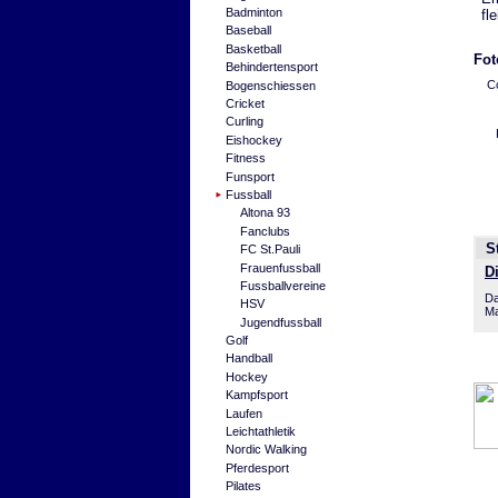
Badminton
fl
Baseball
Basketball
Fot
Behindertensport
Co
Bogenschiessen
Cricket
Curling
Eishockey
Fitness
Funsport
Fussball
Altona 93
Fanclubs
S
FC St.Pauli
Frauenfussball
D
Fussballvereine
Da
HSV
Ma
Jugendfussball
Golf
Handball
Hockey
Kampfsport
Laufen
Leichtathletik
Nordic Walking
Pferdesport
Pilates