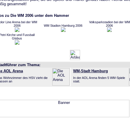
eißig gesammelt!
os zu Die WM 2006 unter dem Hammer
lor Line Arena bei der WM
Volksparkstadion bei der WM
2006
WM Stadion Hamburg 2006
2006
Petri Kirche und Fussball
Globus
tadtführer zum Thema:
ie AOL Arena
WM-Stadt Hamburg
s Wohnzimmer des HSV zieht die
In der AOL Arena finden 5 WM-Spiele
ssen an
statt.