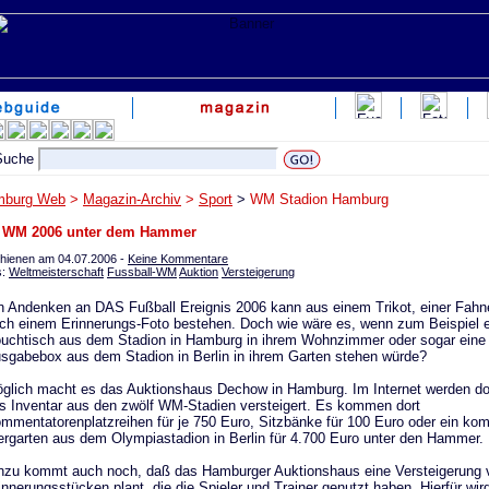
mburg Web
>
Magazin-Archiv
>
Sport
>
WM Stadion Hamburg
 WM 2006 unter dem Hammer
hienen am 04.07.2006 -
Keine Kommentare
s:
Weltmeisterschaft
Fussball-WM
Auktion
Versteigerung
n Andenken an DAS Fußball Ereignis 2006 kann aus einem Trikot, einer Fahn
ch einem Erinnerungs-Foto bestehen. Doch wie wäre es, wenn zum Beispiel e
uchtisch aus dem Stadion in Hamburg in ihrem Wohnzimmer oder sogar eine 
sgabebox aus dem Stadion in Berlin in ihrem Garten stehen würde?
glich macht es das Auktionshaus Dechow in Hamburg. Im Internet werden dor
s Inventar aus den zwölf WM-Stadien versteigert. Es kommen dort
mmentatorenplatzreihen für je 750 Euro, Sitzbänke für 100 Euro oder ein kom
ergarten aus dem Olympiastadion in Berlin für 4.700 Euro unter den Hammer.
nzu kommt auch noch, daß das Hamburger Auktionshaus eine Versteigerung 
innerungsstücken plant, die die Spieler und Trainer genutzt haben. Hierfür wi