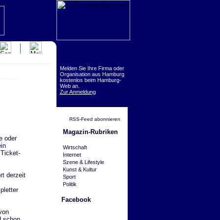
Melden Sie Ihre Firma oder
Organisation aus Hamburg
kostenlos beim Hamburg-
Web an.
Zur Anmeldung
RSS-Feed abonnieren
Magazin-Rubriken
e oder
in
Wirtschaft
Ticket-
Internet
Szene & Lifestyle
Kunst & Kultur
t derzeit
Sport
Politik
pletter
Facebook
von
rd schon