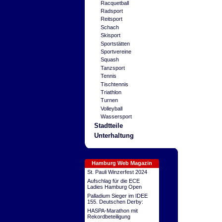
Racquetball
Radsport
Reitsport
Schach
Skisport
Sportstätten
Sportvereine
Squash
Tanzsport
Tennis
Tischtennis
Triathlon
Turnen
Volleyball
Wassersport
Stadtteile
Unterhaltung
Hamburg Web Magazin
St. Pauli Winzerfest 2024
Aufschlag für die ECE
Ladies Hamburg Open
Palladium Sieger im IDEE
155. Deutschen Derby:
HASPA-Marathon mit
Rekordbeteiligung