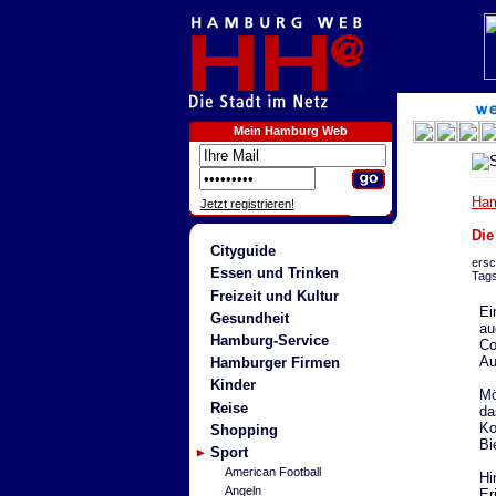
Mein Hamburg Web
Ha
Jetzt registrieren!
Die
Cityguide
ersc
Essen und Trinken
Tag
Freizeit und Kultur
Ei
Gesundheit
au
Hamburg-Service
Co
Au
Hamburger Firmen
Kinder
Mö
Reise
da
Ko
Shopping
Bi
Sport
American Football
Hi
Angeln
Er