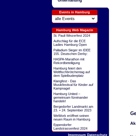
Unterhaltung
Events in Hamburg
Hamburg Web Magazin
St. Pauli Winzerfest 2024
Aufschlag für die ECE
Ladies Hamburg Open
Palladium Sieger im IDEE
155. Deutschen Derby:
HASPA-Marathon mit
Rekordbeteiligung
Hamburg feiert den
Weltfischbrötchentag auf
dem Spielbudenplatz
Klangfest - Das
Musikfestival für Kinder auf
Kampnagel
Hamburg United –
gemeinsam füreinander
handeln!
Bergedorfer Landmarkt am
23. + 24. September 2023
Ge
WeWork eröffnet seinen
neuen Raum in Hamburg
Ak
Eppendorfer
Landstrassenfest 2024
Impressum
Datenschutz