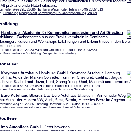
urheilpraxis ist eine auf Grundlage der Traditionellen Chinesischen Medizin
Je
M) praktizierende Naturheilpraxis.
terhuder Weg 79b, 22085 Hamburg
Winterhude
, Telefon: (040) 23554813
s:
Ernährung
Übergewicht
Schwangere
Raucherentwöhnung
Kräuter
sbildung
Hamburger Akademie für Kommunikationsdesign und Art Direction
bildung - Fachdozenten aus der Praxis vermitteln in Seminaren,
Je
lesungen, Kursen und Workshops Erfahrungen und Erkenntnisse in den Berei
mmunikation.
terhuder Weg 29, 22083 Hamburg Uhlenhorst, Telefon: (040) 232388
s:
Kommunikation
Ausbildung
Design
Berufsausbildung
tohäuser
Kroymans Autohaus Hamburg GmbH
Kroymans Autohaus Hamburg
H hat Autos der Marken Corvette, Hummer, Chevrolet, Cadillac, Jaguar,
Je
Rover, Saab, Land Rover, Ford, Ssang Yong, Opel, Maserati und Ferrari im 
terhuder Weg 64-68, 22085 Hamburg Uhlenhorst, Telefon: (040) 419291
s:
Autohaus
Autowerkstatt
Jahreswagen
Neuwagen
Nutzfahrzeug
Euro Autohaus Blasius
Das Euro Autohaus Blasius im Winterhuder Weg
hat Autos der Marken VW, Audi, Seat, Skoda, Mercedes-Benz im Angebot.
Je
terhuder Weg 48, 22085 Hamburg Barmbek-Süd, Telefon: (040) 2202007
s:
Gebrauchtwagen
Fahrzeug
Autohaus
Autohandel
Autoverkauf
topflege
Imo Autopflege GmbH
-
Jetzt bewerten