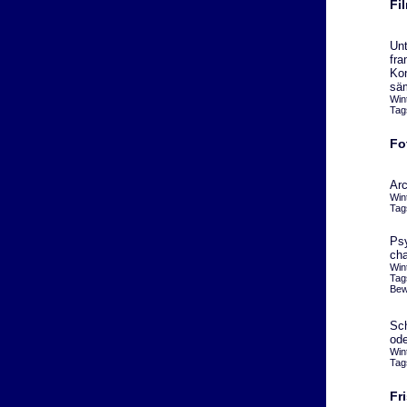
Fi
Unt
fra
Kon
säm
Win
Tag
Fo
Arc
Win
Tag
Psy
cha
Win
Tag
Bew
Sch
ode
Win
Tag
Fr