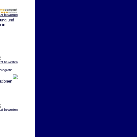
tzt bewerten
tung und
 in
tzt bewerten
otografie
ationen
tzt bewerten