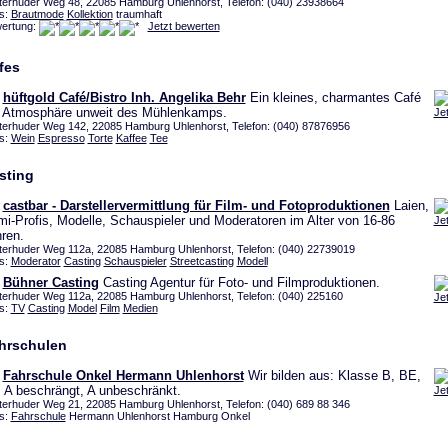
terhuder Weg 48, 22085 Hamburg Uhlenhorst, Telefon: (040) 23938664
s:
Brautmode
Kollektion
traumhaft
ertung:
Jetzt bewerten
fes
hüftgold Café/Bistro Inh. Angelika Behr
Ein kleines, charmantes Café
 Atmosphäre unweit des Mühlenkamps.
Je
terhuder Weg 142, 22085 Hamburg Uhlenhorst, Telefon: (040) 87876956
s:
Wein
Espresso
Torte
Kaffee
Tee
sting
castbar - Darstellervermittlung für Film- und Fotoproduktionen
Laien,
i-Profis, Modelle, Schauspieler und Moderatoren im Alter von 16-86
Je
ren.
terhuder Weg 112a, 22085 Hamburg Uhlenhorst, Telefon: (040) 22739019
s:
Moderator
Casting
Schauspieler
Streetcasting
Modell
Bühner Casting
Casting Agentur für Foto- und Filmproduktionen.
terhuder Weg 112a, 22085 Hamburg Uhlenhorst, Telefon: (040) 225160
Je
s:
TV
Casting
Model
Film
Medien
hrschulen
Fahrschule Onkel Hermann Uhlenhorst
Wir bilden aus: Klasse B, BE,
 A beschrängt, A unbeschränkt.
Je
terhuder Weg 21, 22085 Hamburg Uhlenhorst, Telefon: (040) 689 88 346
s:
Fahrschule
Hermann Uhlenhorst Hamburg Onkel