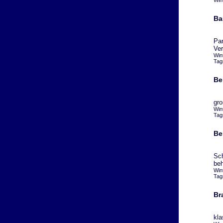
Win
Ba
Par
Ver
Win
Tag
Be
gro
Win
Tag
Be
Sch
beh
Win
Tag
Br
kla