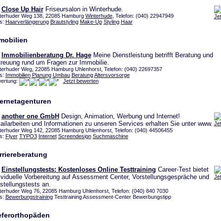
Close Up Hair
Friseursalon in Winterhude.
terhuder Weg 138, 22085 Hamburg
Winterhude
, Telefon: (040) 22947949
Je
s:
Haarverlängerung
Brautstyling
Make-Up
Styling
Haar
mobilien
Immobilienberatung Dr. Hage
Meine Dienstleistung betrifft Beratung und
reuung rund um Fragen zur Immobilie.
terhuder Weg, 22085 Hamburg Uhlenhorst, Telefon: (040) 22697357
s:
Immobilien
Planung
Umbau
Beratung
Altersvorsorge
ertung:
Jetzt bewerten
ternetagenturen
another one GmbH
Design, Animation, Werbung und Internet!
ailarbeiten und Informationen zu unseren Services erhalten Sie unter www.
Je
terhuder Weg 142, 22085 Hamburg Uhlenhorst, Telefon: (040) 44506455
s:
Flyer
TYPO3
Internet
Screendesign
Suchmaschine
rriereberatung
Einstellungstests: Kostenloses Online Testtraining
Career-Test bietet
ividuelle Vorbereitung auf Assessment Center, Vorstellungsgespräche und
Je
stellungstests an.
terhuder Weg 76, 22085 Hamburg Uhlenhorst, Telefon: (040) 840 7030
s:
Bewerbungstraining
Testtraining Assessment-Center Bewerbungstipp
eferorthopäden