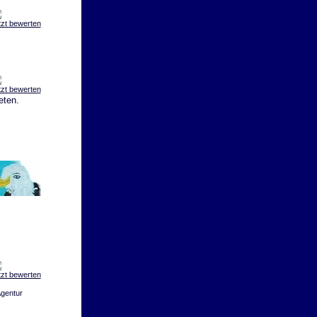
tzt bewerten
tzt bewerten
eten.
tzt bewerten
gentur