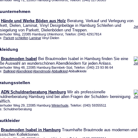
terhuder Weg 72, 22085 Hamburg Uhlenhorst, Telefon: (040) 22758505
uunternehmen
Hände und Werke Böden aus Holz
Beratung, Verkauf und Verlegung von
kett, Dielen, Laminat, Vinyl Designbeläge in Hamburg Schleifen und
Je
siegelung von Parkett, Dielenböden und Treppen.
terhuder Weg, 22085 Hamburg Uhlenhorst, Telefon: (040) 42917814
s:
Parkett
schleifen
Laminat
Vinyl Dielen
kleidung
Brautmoden Isabel
Bei Brautmoden Isabel in Hamburg finden Sie eine
ße Auswahl an wunderschönen Abendkleidern für jeden Anlass.
Je
terhuder Weg 48, 22085 Hamburg Barmbek-Süd, Telefon: (040) 23 93 86 64
s:
Ballkleid
Abendkleid
Abendmode
Abiballkleid
Abiballkleide
ratungsstellen
ADN Schuldnerberatung Hamburg
Wir als professionelle
uldnerberatung Hamburg sind bei allen Fragen der Schulden- bereinigung
Je
ilflich.
terhuder Weg 29, 22085 Hamburg
Winterhude
, Telefon: (040) 59355511
s: Schuldnerberatung
autkleider
Brautmoden Isabel in Hamburg
Traumhafte Brautmode aus modernen und
ssischen Kollektionen.