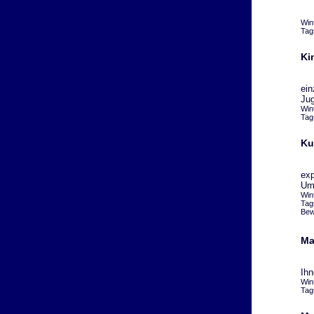
Win
Tag
Ki
ein
Jug
Win
Tag
Ku
exp
Umg
Win
Tag
Bew
Ma
Ihn
Win
Tag