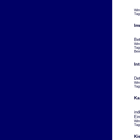
Win
Tag
Im
Bet
Win
Tag
Bew
In
Det
Win
Tag
Ka
ind
Ein
Win
Tag
Ki