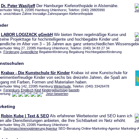
Dr. Peter Wasiljeff
Der Hamburger Kieferorthopäde in Alsternähe.
terhuder Weg 8, 22085 Hamburg Uhlenhorst, Telefon: (040) 28805990
Je
s: unsichtbare Zähne Invsialign Zahnspangen Kieferorthopäde
nder
LABOR LOGIZACK gGmbH
Wir bieten Ihnen regelmäßige Kurse und
zelne Projekttage für hochintelligente und hochbegabte Kinder und
Je
endliche im Alter von 3 – 16 Jahren aus ganz unterschiedlichen Wissensgebi
terhuder Weg 27, 22085 Hamburg Uhlenhorst, Telefon: (040) 34 83 27 34
s:
Förderung
Jugendliche
Begabtenförderung Begabung Hochbegabtenförderung
nstschulen
Krabax - Die Kunstschule für Kinder
Krabax ist eine Kunstschule für
erimentierfreudige Kinder von sechs bis dreizehn Jahren, die Spaß am
ang mit Farben, Formen und Materialien haben.
terhuder Weg 142, 22085 Hamburg
Winterhude
, Telefon: (040) 33426478
s:
Ferienkurs
Englisch
Kind
Kindergeburtstag
basteln
ertung:
Jetzt bewerten
rketing
Robin Kube | Text & SEO
Als erfahrener Werbetexter und SEO kann ich
en alle Dienstleistungen anbieten, die Ihre Sichtbarkeit im Netz erhöht.
Je
terhuder Weg 29, 22085 Hamburg Uhlenhorst
s:
Suchmaschinenoptimierung
Agentur
SEO-Beratung Online-Marketing-Agentur Marketing-A