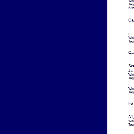
Win
Tag
Bew
Ca
mit
Win
Tag
Ca
Sem
Jah
Win
Tag
Win
Tag
Fa
A1,
Win
Tag