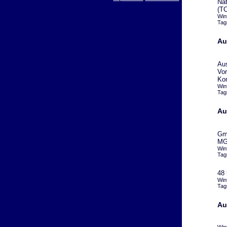
Nat
(TC
Win
Tag
Au
Aus
Vor
Ko
Win
Tag
Au
Gmb
MG 
Win
Tag
48 
Win
Tag
Au