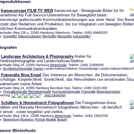
lmproduktionen
frameconcept FILM TV WEB
frameconcept - Bewegende Bilder für Ihr
Je
ernehmen Als Full-Service-Unternehmen für Bewegtbild bietet
meconcept audiovisuelle Kommunikationslösungen aus einer Hand: Von Bera
zept über Redaktion und Produktion, bis zur Integration von bewegten Bildern
tlichen Kommunikationskanälen.
terhuder Weg 136 a, 22085 Hamburg Uhlenhorst, Telefon: (040) 69666250
s:
Imagefilm
Videoproduktion
Werbefilm
Messefilm
Industriefilm
tografen
Landscape Architecture & Photography
Atelier für
hitekturphotographie und Landschaftsarchitektur.
Je
terhuder Weg 24, 22085 Hamburg
Winterhude
, Telefon: (040) 22698049
s:
Architekturfotografie
Garten
Landschaftsarchitektur Gartendesign Landschaftsarchitekturf
Fotografie Bina Engel
Das Interesse am Menschen, die Dokumentation,
chologie, Körperlichkeit, Sinnlichkeit, das Hervorheben von emotionalen Situ
rakterisiert meine Arbeit.
terhuder Weg 24, 22085 Hamburg Barmbek-Süd, Telefon: (040) 41001368
s:
Portraitfotografie
Werbefotografie
Hochzeitsfotografie
Fotografie
Bewerbungsfoto
ertung:
Jetzt bewerten
Schäflein & Himmelreich Fotografinnen
Die Fotografinnen Anna
äflein und Manuela Himmelreich fotografieren Menschen - ob beruflich
Je
r privat - sowie losgelöst und zeitlos.
terhuder Weg 136 A, 22085 Hamburg
Winterhude
, Telefon: (040) 23819705
s:
Bewerbung
Business
Porträt
Models
Beauty
iseure Winterhude