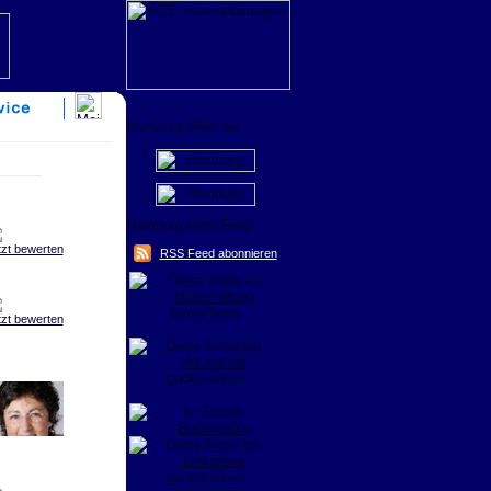
tzt bewerten
RSS Feed abonnieren
tzt bewerten