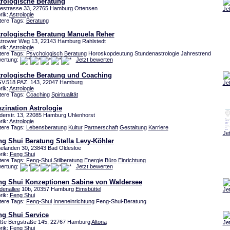
trologische Beratung
estrasse 33, 22765 Hamburg Ottensen
Je
rik:
Astrologie
tere Tags:
Beratung
trologische Beratung Manuela Reher
trower Weg 13, 22143 Hamburg Rahlstedt
rik:
Astrologie
tere Tags:
Psychologisch
Beratung
Horoskopdeutung Stundenastrologie Jahrestrend
ertung:
Jetzt bewerten
trologische Beratung und Coaching
V.518 PAZ. 143, 22047 Hamburg
Je
rik:
Astrologie
tere Tags:
Coaching
Spiritualität
zination Astrologie
derstr. 13, 22085 Hamburg Uhlenhorst
rik:
Astrologie
tere Tags:
Lebensberatung
Kultur
Partnerschaft
Gestaltung
Karriere
Je
ng Shui Beratung Stella Levy-Köhler
elanden 30, 23843 Bad Oldesloe
rik:
Feng Shui
tere Tags:
Feng-Shui
Stilberatung
Energie
Büro
Einrichtung
ertung:
Jetzt bewerten
ng Shui Konzeptionen Sabine von Waldersee
denallee
10b, 20357 Hamburg
Eimsbüttel
Je
rik:
Feng Shui
tere Tags:
Feng-Shui
Inneneinrichtung
Feng-Shui-Beratung
ng Shui Service
ße Bergstraße 145, 22767 Hamburg
Altona
Je
rik:
Feng Shui