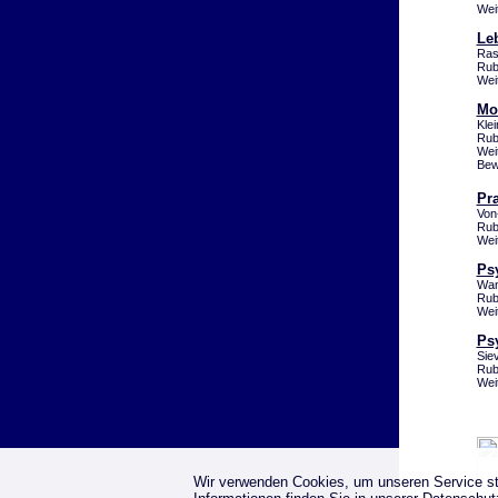
Wei
Le
Ras
Rub
Wei
Mo
Kle
Rub
Wei
Bew
Pra
Von
Rub
Wei
Ps
Wan
Rub
Wei
Ps
Sie
Rub
Wei
Wir verwenden Cookies, um unseren Service st