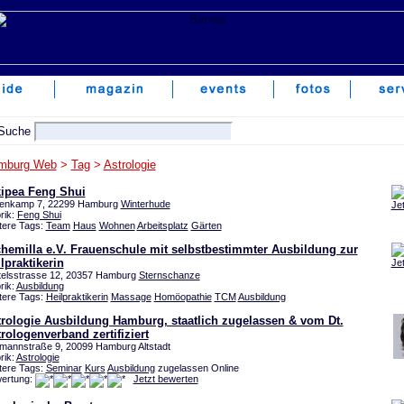
mburg Web
>
Tag
>
Astrologie
kipea Feng Shui
tenkamp 7, 22299 Hamburg
Winterhude
Je
rik:
Feng Shui
tere Tags:
Team
Haus
Wohnen
Arbeitsplatz
Gärten
hemilla e.V. Frauenschule mit selbstbestimmter Ausbildung zur
lpraktikerin
Je
telsstrasse 12, 20357 Hamburg
Sternschanze
rik:
Ausbildung
tere Tags:
Heilpraktikerin
Massage
Homöopathie
TCM
Ausbildung
trologie Ausbildung Hamburg, staatlich zugelassen & vom Dt.
rologenverband zertifiziert
mannstraße 9, 20099 Hamburg Altstadt
rik:
Astrologie
tere Tags:
Seminar
Kurs
Ausbildung
zugelassen Online
ertung:
Jetzt bewerten