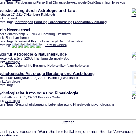
tere Tags:
Farbberatung
Feng-Shui
Chinesische-Astrologie Bazi-Suanming Horoskop
bensberatung durch Astrologie und Tarot
chweg 17, 22147 Hamburg Rahlstedt
Je
rik:
Esoterik
tere Tags:
Kartenlegen
Beratung
Lebensberatung
Lebenshilfe
Ausbildung
nis Hexenkessel
iner Schäferkamp 56, 20357 Hamburg
Eimsbüttel
rik:
Buchhandlungen
tere Tags:
Kreativität
Psychologie
Engel
Buch
Spiritualität
ertung:
Jetzt bewerten
xis für Astrologie & Naturheilkunde
-Axen-Straße 2, 22083 Hamburg Barmbek-Süd
Je
rik:
Astrologie
tere Tags:
Lebenshilfe
Beratung
Heilpraktiker
Naturheilpraxis
ychologische Astrologie Beratung und Ausbildung
dsbeker Königstrasse 2, 22041 Hamburg Wandsbek
rik:
Astrologie
tere Tags:
Je
ychologische Astrologie und Kinesiologie
vershüttener Str. 9, 24629 Kisdorfer Wohld
Je
rik:
Astrologie
tere Tags:
Gesundheitsberatung
Lebensberatung
Kinesiologie
psychologische
ändig zu verbessern. Wenn Sie hier fortfahren, stimmen Sie der Verwendung