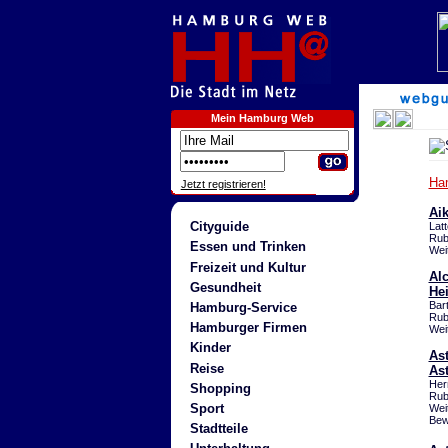
Mein Hamburg Web
Ha
Jetzt registrieren!
Ai
Cityguide
Lat
Rub
Essen und Trinken
Wei
Freizeit und Kultur
Alc
Gesundheit
Hei
Bar
Hamburg-Service
Rub
Hamburger Firmen
Wei
Kinder
As
Reise
Ast
Her
Shopping
Rub
Sport
Wei
Bew
Stadtteile