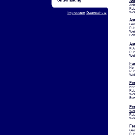
Unterhaltung
As
Abb
Rub
Wei
Impressum
Datenschutz
As
Güs
Rub
Wei
Bew
As
KLG
Rub
Wei
Fas
Her
Rub
Wei
Fe
Han
Rub
Wei
Bew
Fe
Wei
Rub
Wei
Fe
Gro
Rub